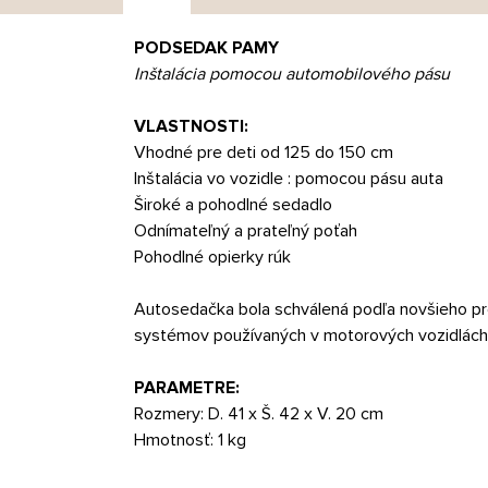
PODSEDAK PAMY
Inštalácia pomocou automobilového pásu
VLASTNOSTI:
Vhodné pre deti od 125 do 150 cm
Inštalácia vo vozidle : pomocou pásu auta
Široké a pohodlné sedadlo
Odnímateľný a prateľný poťah
Pohodlné opierky rúk
Autosedačka bola schválená podľa novšieho pr
systémov používaných v motorových vozidlách)
PARAMETRE:
Rozmery: D. 41 x Š. 42 x V. 20 cm
Hmotnosť: 1 kg