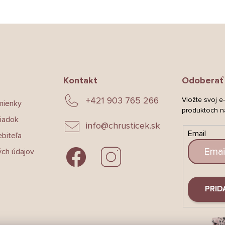
Kontakt
Odoberať 
+421 903 765 266
Vložte svoj e
mienky
produktoch n
iadok
info
@
chrusticek.sk
Email
biteľa
ch údajov
PRID