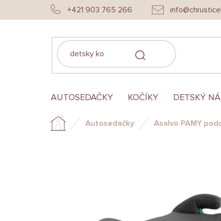
Prejsť
+421 903 765 266
info@chrustice
na
obsah
HĽADAŤ
AUTOSEDAČKY
KOČÍKY
DETSKÝ N
Autosedačky
Asalvo PAMY podse
Domov