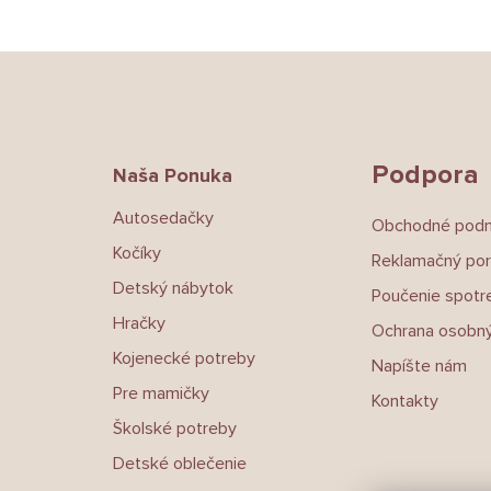
Z
á
p
ä
t
Podpora
Naša Ponuka
i
e
Autosedačky
Obchodné pod
Kočíky
Reklamačný por
Detský nábytok
Poučenie spotre
Hračky
Ochrana osobný
Kojenecké potreby
Napíšte nám
Pre mamičky
Kontakty
Školské potreby
Detské oblečenie