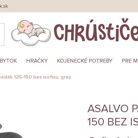
k.sk
ÁBYTOK
HRAČKY
KOJENECKÉ POTREBY
PRE 
dák 125-150 bez isofixu, grey
ASALVO P
150 BEZ I