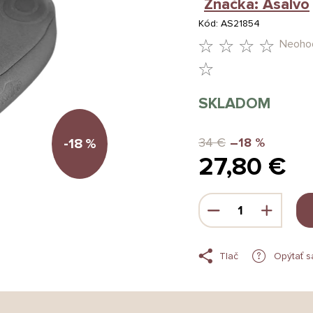
Značka:
Asalvo
Kód:
AS21854
Neoho
PRIEMERNÉ
HODNOTENIE
SKLADOM
PRODUKTU
JE
34 €
–18 %
-18
%
27,80 €
0,0
Z
Jednotková
5
cena:
HVIEZDIČIEK.
Tlač
Opýtať s