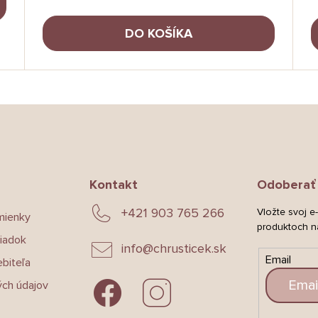
DO KOŠÍKA
O
v
l
á
d
a
c
i
Kontakt
Odoberať 
e
p
+421 903 765 266
Vložte svoj e
mienky
r
produktoch n
v
iadok
info
@
chrusticek.sk
k
Email
biteľa
y
v
ch údajov
ý
p