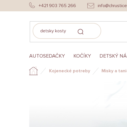
Prejsť
+421 903 765 266
info@chrustice
na
obsah
HĽADAŤ
AUTOSEDAČKY
KOČÍKY
DETSKÝ N
Kojenecké potreby
Misky a tani
Domov