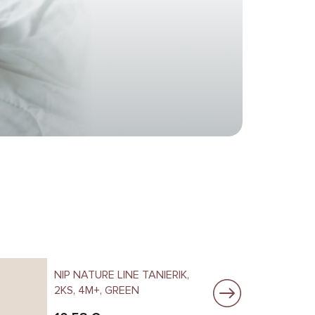
NIP NATURE LINE TANIERIK,
N
2KS, 4M+, GREEN
4