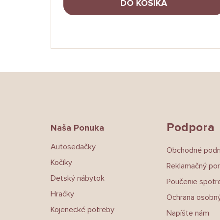
DO KOŠÍKA
Z
á
p
ä
t
Podpora
Naša Ponuka
i
e
Autosedačky
Obchodné pod
Kočíky
Reklamačný por
Detský nábytok
Poučenie spotre
Hračky
Ochrana osobný
Kojenecké potreby
Napíšte nám