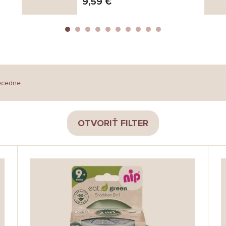
9,59 €
ecedne
OTVORIŤ FILTER