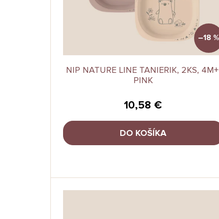
o
v
d
u
k
–18 
t
o
v
NIP NATURE LINE TANIERIK, 2KS, 4M+
PINK
10,58 €
DO KOŠÍKA