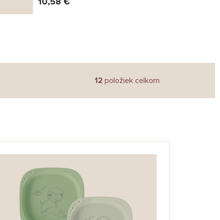
10,58 €
12
položiek celkom