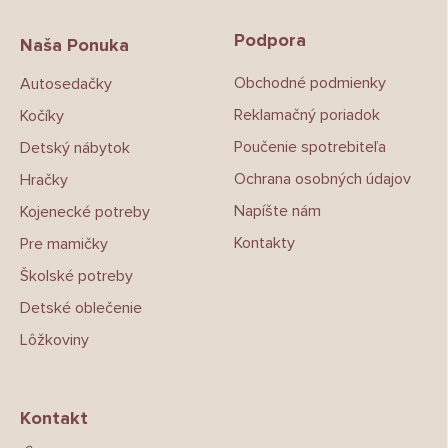
á
d
p
a
Podpora
ä
Naša Ponuka
c
t
i
Obchodné podmienky
Autosedačky
i
e
p
e
Reklamačný poriadok
Kočíky
r
v
Poučenie spotrebiteľa
Detský nábytok
k
Ochrana osobných údajov
Hračky
y
v
Napíšte nám
Kojenecké potreby
ý
p
Kontakty
Pre mamičky
i
Školské potreby
s
u
Detské oblečenie
Lôžkoviny
Kontakt