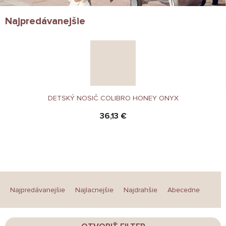
Najpredávanejšie
DETSKÝ NOSIČ COLIBRO HONEY ONYX
36,13 €
R
a
Najpredávanejšie
Najlacnejšie
Najdrahšie
Abecedne
d
e
n