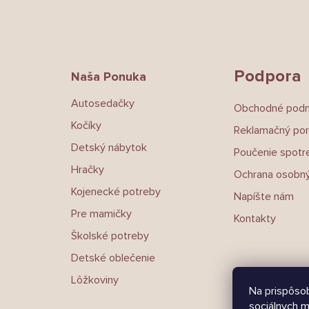
Z
á
p
ä
t
Podpora
Naša Ponuka
i
e
Autosedačky
Obchodné pod
Kočíky
Reklamačný por
Detský nábytok
Poučenie spotre
Hračky
Ochrana osobný
Kojenecké potreby
Napíšte nám
Pre mamičky
Kontakty
Školské potreby
Detské oblečenie
Lôžkoviny
Na prispôsob
sociálnych m