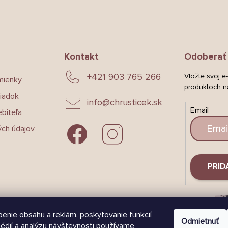
Kontakt
Odoberať 
+421 903 765 266
Vložte svoj e
mienky
produktoch n
iadok
info
@
chrusticek.sk
Email
biteľa
ch údajov
PRID
enie obsahu a reklám, poskytovanie funkcií
Odmietnuť
édií a analýzu návštevnosti používame