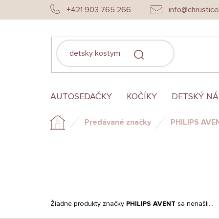
Prejsť
+421 903 765 266
info@chrustice
na
obsah
HĽADAŤ
AUTOSEDAČKY
KOČÍKY
DETSKÝ N
Predávané značky
PHILIPS AVE
Domov
Žiadne produkty značky
PHILIPS AVENT
sa nenašli...