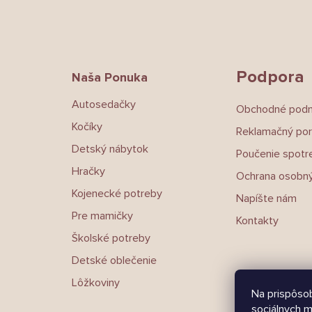
Z
á
p
ä
t
Podpora
Naša Ponuka
i
e
Autosedačky
Obchodné pod
Kočíky
Reklamačný por
Detský nábytok
Poučenie spotre
Hračky
Ochrana osobný
Kojenecké potreby
Napíšte nám
Pre mamičky
Kontakty
Školské potreby
Detské oblečenie
Lôžkoviny
Na prispôsob
sociálnych m