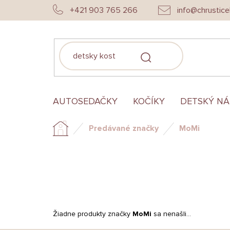
Prejsť
+421 903 765 266
info@chrustice
na
obsah
HĽADAŤ
AUTOSEDAČKY
KOČÍKY
DETSKÝ N
Predávané značky
MoMi
Domov
Žiadne produkty značky
MoMi
sa nenašli...