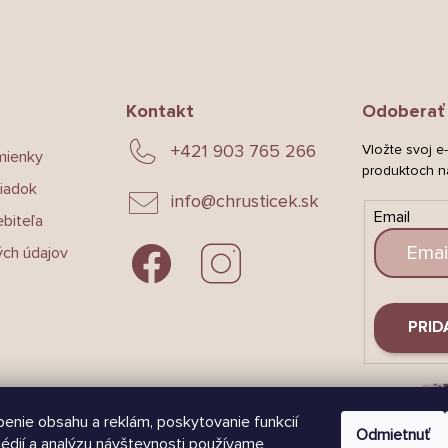
Kontakt
Odoberať 
+421 903 765 266
Vložte svoj e
mienky
produktoch n
iadok
info
@
chrusticek.sk
Email
biteľa
ch údajov
PRID
enie obsahu a reklám, poskytovanie funkcií
Odmietnuť
édií a analýzu návštevnosti používame