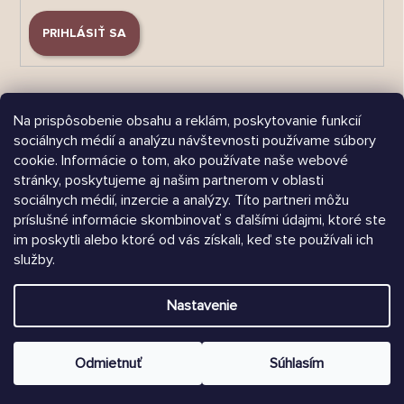
PRIHLÁSIŤ SA
Na prispôsobenie obsahu a reklám, poskytovanie funkcií
sociálnych médií a analýzu návštevnosti používame súbory
cookie. Informácie o tom, ako používate naše webové
Árukereső.hu
stránky, poskytujeme aj našim partnerom v oblasti
sociálnych médií, inzercie a analýzy. Títo partneri môžu
príslušné informácie skombinovať s ďalšími údajmi, ktoré ste
im poskytli alebo ktoré od vás získali, keď ste používali ich
služby.
Heureka.sk
Nastavenie
Vytvoril Shoptet
Copyright 2026
Chrústiček.sk
. Všetky práva vyhradené.
Odmietnuť
Súhlasím