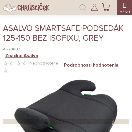
Prejsť
Prihlásenie
na
NÁKUPNÝ
obsah
KOŠÍK
ASALVO SMARTSAFE PODSEDÁK
125-150 BEZ ISOFIXU, GREY
AS23803
Značka:
Asalvo
Neohodnotené
Podrobnosti hodnotenia
PRIEMERNÉ
HODNOTENIE
PRODUKTU
JE
0,0
Z
5
HVIEZDIČIEK.