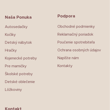
Z
á
p
Podpora
ä
Naša Ponuka
t
Obchodné podmienky
Autosedačky
i
e
Reklamačný poriadok
Kočíky
Poučenie spotrebiteľa
Detský nábytok
Ochrana osobných údajov
Hračky
Napíšte nám
Kojenecké potreby
Kontakty
Pre mamičky
Školské potreby
Detské oblečenie
Lôžkoviny
Kontakt