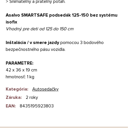
> Snímateľný a prateľný poťah.
Asalvo SMARTSAFE podsedák 125-150 bez systému
isofix
Vhodný pre deti od 125 do 150 cm
Inštalácia / v smere jazdy
pomocou 3 bodového
bezpečnostného pásu vozidla.
PARAMETRE:
42 x 36 x 19 cm
hmotnosť: 1 kg
Kategória
:
Autosedačky
Záruka
:
2 roky
EAN
:
8435195923803