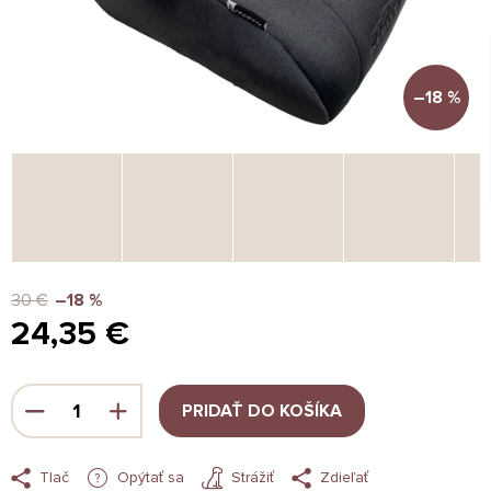
–18 %
30 €
–18 %
24,35 €
Jednotková
cena:
PRIDAŤ DO KOŠÍKA
Tlač
Opýtať sa
Strážiť
Zdieľať