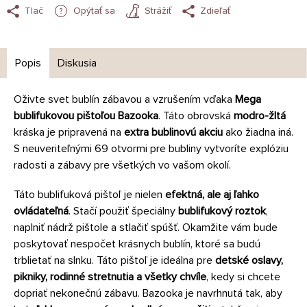
Tlač
Opýtať sa
Strážiť
Zdieľať
Popis
Diskusia
Oživte svet bublín zábavou a vzrušením vďaka
Mega
bublifukovou pištoľou Bazooka
. Táto obrovská
modro-žltá
kráska je pripravená na
extra bublinovú akciu
ako žiadna iná.
S neuveriteľnými 69 otvormi pre bubliny vytvoríte explóziu
radosti a zábavy pre všetkých vo vašom okolí.
Táto bublifuková pištoľ je nielen
efektná, ale aj ľahko
ovládateľná
. Stačí použiť špeciálny
bublifukový roztok
,
naplniť nádrž pištole a stlačiť spúšť. Okamžite vám bude
poskytovať nespočet krásnych bublín, ktoré sa budú
trblietať na slnku. Táto pištoľ je ideálna pre
detské oslavy,
pikniky, rodinné stretnutia a všetky chvíle
, kedy si chcete
dopriať nekonečnú zábavu. Bazooka je navrhnutá tak, aby