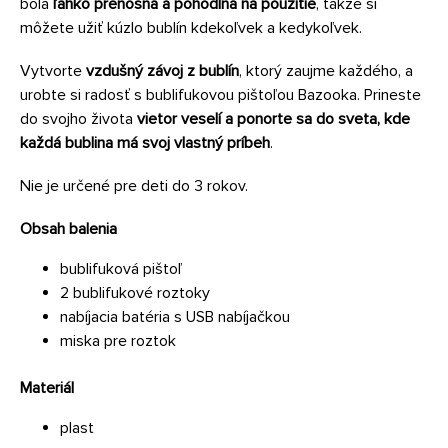
bola
ľahko prenosná a pohodlná na použitie
, takže si
môžete užiť kúzlo bublín kdekoľvek a kedykoľvek.
Vytvorte
vzdušný závoj z bublín
, ktorý zaujme každého, a
urobte si radosť s bublifukovou pištoľou Bazooka. Prineste
do svojho života
vietor veselí a ponorte sa do sveta, kde
každá bublina má svoj vlastný príbeh
.
Nie je určené pre deti do 3 rokov.
Obsah balenia
bublifuková pištoľ
2 bublifukové roztoky
nabíjacia batéria s USB nabíjačkou
miska pre roztok
Materiál
plast