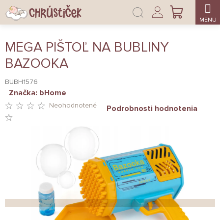
Prejsť
Prihlásenie
na
NÁKUPNÝ
obsah
KOŠÍK
MEGA PIŠTOĽ NA BUBLINY
BAZOOKA
BUBH1576
Značka:
bHome
Neohodnotené
Podrobnosti hodnotenia
PRIEMERNÉ
HODNOTENIE
PRODUKTU
JE
0,0
Z
5
HVIEZDIČIEK.