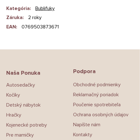
Kategória
:
Bublifuky
Záruka
:
2 roky
EAN
:
0769503873671
Z
á
p
Podpora
ä
Naša Ponuka
t
Obchodné podmienky
Autosedačky
i
e
Reklamačný poriadok
Kočíky
Poučenie spotrebiteľa
Detský nábytok
Ochrana osobných údajov
Hračky
Napíšte nám
Kojenecké potreby
Kontakty
Pre mamičky