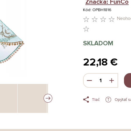
Značka:
FunCo
Kód:
OPBH1816
Neoho
PRIEMERNÉ
HODNOTENIE
SKLADOM
PRODUKTU
JE
22,18 €
0,0
Jednotková
Z
cena:
5
HVIEZDIČIEK.
Tlač
Opýtať s