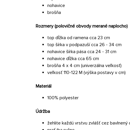
nohavice
brošňa
Rozmery (polovičné obvody merané naplocho)
top dĺžka od ramena cca 23 cm
top šírka v podpazuší cca 26 - 34 cm
nohavice šírka pása cca 24 - 31 cm
nohavice dĺžka cca 65 cm
brošňa 4 x 4 cm (univerzálna veľkosť)
veľkosť 110-122 M (výška postavy v cm)
Materiál
100% polyester
Údržba
žehlite každú vrstvu zvlášť cez bavlnený
prať iba ručne