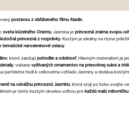
rovaný
postavou z obľúbeného filmu Aladin
.
do
sveta kúzelného Orientu
. Jasmina je
princezná známa svojou od
skutočná princezná z rozprávky
. Kostým je ideálny na rôzne príleži
o tematické narodeninové oslavy
.
álov
, ktoré zaisťujú
pohodlie a odolnosť
. Hlavným materiálom je je
detaily
, vrátane
vyšívaných ornamentov na priesvitnej sukni a trbl
 sa perfektne hodí k celkovému vzhľadu Jasminy a dodáva kostým
eniť na odvážnu princeznú Jazmínu
, ktorá stojí po boku svojho v
filmom je tento kostým skvelou voľbou pre
každú malú milovníčku