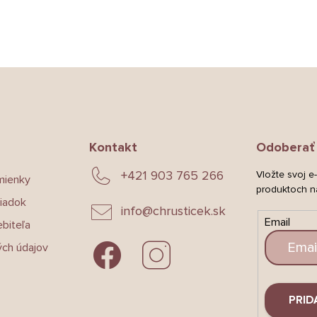
Kontakt
Odoberať 
+421 903 765 266
Vložte svoj e
mienky
produktoch n
iadok
info
@
chrusticek.sk
Email
biteľa
ch údajov
PRID