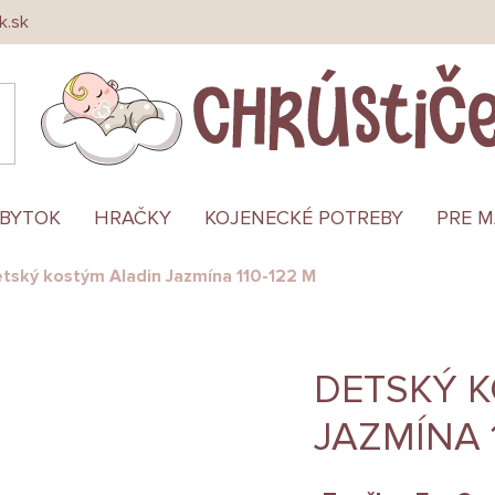
k.sk
ÁBYTOK
HRAČKY
KOJENECKÉ POTREBY
PRE 
tský kostým Aladin Jazmína 110-122 M
DETSKÝ 
JAZMÍNA 