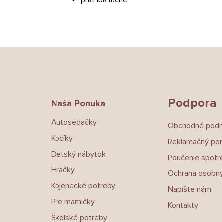
Z
á
p
ä
t
Podpora
Naša Ponuka
i
e
Autosedačky
Obchodné pod
Kočíky
Reklamačný por
Detský nábytok
Poučenie spotre
Hračky
Ochrana osobný
Kojenecké potreby
Napíšte nám
Pre mamičky
Kontakty
Školské potreby