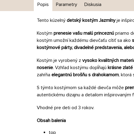
Popis
Parametry
Diskusia
Tento kúzelný
detský kostým Jazmíny
je inšpi
Kostým
prenesie vašu malú princeznú
priamo 
kostým umožní každému dievčaťu cítiť sa ako
kostýmové párty, divadelné predstavenia, aleb
Kostým je vyrobený z
vysoko kvalitných materi
nosenie
. Vzhľad kostýmu dopĺňajú
krásne zlaté 
zahŕňa
elegantnú brošňu s drahokamom
, ktorá
S týmto kostýmom sa každé dievča môže
prem
autentickému dizajnu a detailom inšpirovaným 
Vhodné pre deti od 3 rokov.
Obsah balenia
top