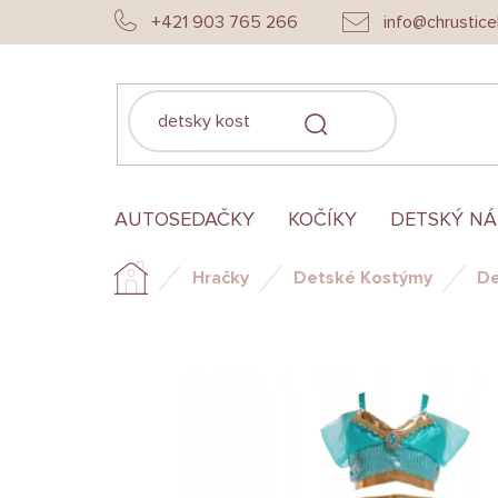
Prejsť
+421 903 765 266
info@chrustice
na
obsah
HĽADAŤ
AUTOSEDAČKY
KOČÍKY
DETSKÝ N
Hračky
Detské Kostýmy
De
Domov