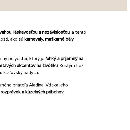
vahou, láskavosťou a nezávislosťou
, a tento
tosti, ako sú
karnevaly, maškarné bály,
mný polyester, ktorý je
ľahký a príjemný na
ietavých akcentov na živôtiku
. Kostým tiež
u kráľovský nádych.
erného priateľa Aladina. Vďaka jeho
 rozprávok a kúzelných príbehov
.