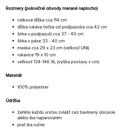
Rozmery (polovičné obvody merané naplocho)
celková dĺžka cca 114 cm
dĺžka rukáva tričká od podpazušia cca 42 cm
šírka v podpazuší cca 37 - 45 cm
šírka v páse 33 - 40 cm
maska ​​cca 29 x 23 cm (veľkosť UNI)
rukavice 19 x 10 cm
veľkosť 134-146 XL (výška postavy v cm)
Materiál
100% polyester
Údržba
žehlite každú vrstvu zvlášť cez bavlnený obrúsok,
alebo iba naparovaním
prať iba ručne