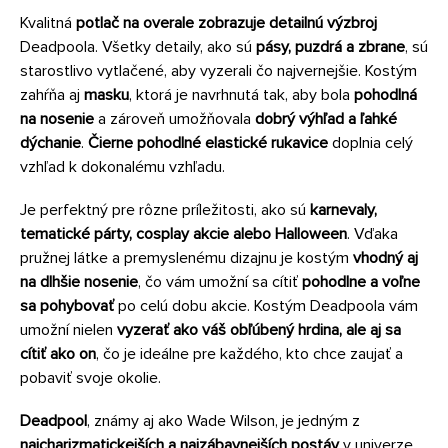
Kvalitná
potlač na overale zobrazuje detailnú výzbroj
Deadpoola. Všetky detaily, ako sú
pásy, puzdrá a zbrane
, sú
starostlivo vytlačené, aby vyzerali čo najvernejšie. Kostým
zahŕňa aj
masku
, ktorá je navrhnutá tak, aby bola
pohodlná
na nosenie
a zároveň umožňovala
dobrý výhľad a ľahké
dýchanie
.
Čierne pohodlné elastické rukavice
doplnia celý
vzhľad k dokonalému vzhľadu.
Je perfektný pre rôzne príležitosti, ako sú
karnevaly,
tematické párty, cosplay akcie alebo Halloween
. Vďaka
pružnej látke a premyslenému dizajnu je kostým
vhodný aj
na dlhšie nosenie
, čo vám umožní sa cítiť
pohodlne a voľne
sa pohybovať
po celú dobu akcie. Kostým Deadpoola vám
umožní nielen
vyzerať ako váš obľúbený hrdina, ale aj sa
cítiť ako on
, čo je ideálne pre každého, kto chce zaujať a
pobaviť svoje okolie.
Deadpool
, známy aj ako Wade Wilson, je jedným z
najcharizmatickejších a najzábavnejších postáv
v univerze