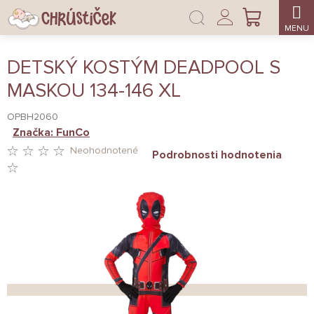
Prejsť
Prihlásenie
na
NÁKUPNÝ
obsah
KOŠÍK
DETSKÝ KOSTÝM DEADPOOL S
MASKOU 134-146 XL
OPBH2060
Značka:
FunCo
Neohodnotené
Podrobnosti hodnotenia
PRIEMERNÉ
HODNOTENIE
PRODUKTU
JE
0,0
Z
5
HVIEZDIČIEK.