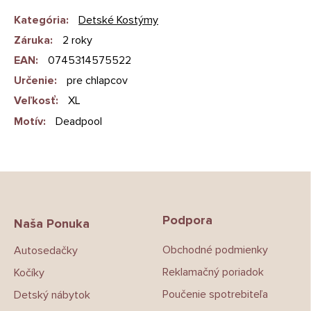
Kategória
:
Detské Kostýmy
Záruka
:
2 roky
EAN
:
0745314575522
Určenie
:
pre chlapcov
Veľkosť
:
XL
Motív
:
Deadpool
Z
á
p
Podpora
ä
Naša Ponuka
t
Obchodné podmienky
Autosedačky
i
e
Reklamačný poriadok
Kočíky
Poučenie spotrebiteľa
Detský nábytok