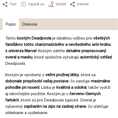
Tlač
Opýtať sa
Strážiť
Zdieľať
Popis
Diskusia
Tento
kostým Deadpoola
je ideálnou voľbou pre
všetkých
fanúšikov tohto charizmatického a nevšedného anti-hrdinu
z univerza Marvel
. Kostým zahŕňa
detailne prepracovaný
overal a masku
, ktoré spoločne vytvárajú
autentický vzhľad
Deadpoola.
Kostým je vyrobený z
veľmi pružnej látky
, ktorá sa
dokonale prispôsobí vašej postave
, čo zaisťuje
maximálne
pohodlie pri nosení
. Látka je
kvalitná a odolná
, takže vydrží
aj náročnejšie použitie. Kostým je v
červeno-čiernych
farbách
, ktoré sú pre Deadpoola typické. Overal je
vybavený
zapínaním na zips na zadnej strane
, čo uľahčuje
obliekanie a vyzliekanie.