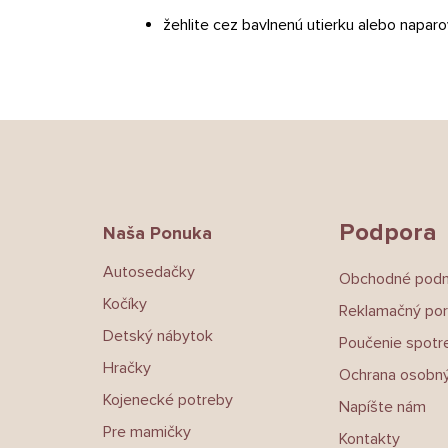
žehlite cez bavlnenú utierku alebo naparo
Z
á
p
ä
t
Podpora
Naša Ponuka
i
e
Autosedačky
Obchodné pod
Kočíky
Reklamačný por
Detský nábytok
Poučenie spotre
Hračky
Ochrana osobný
Kojenecké potreby
Napíšte nám
Pre mamičky
Kontakty