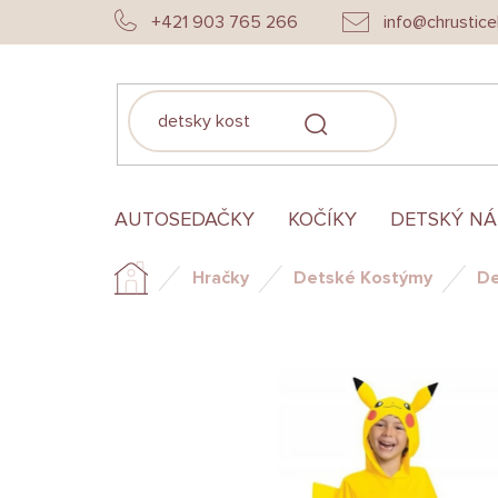
Prejsť
+421 903 765 266
info@chrustice
na
obsah
HĽADAŤ
AUTOSEDAČKY
KOČÍKY
DETSKÝ N
Hračky
Detské Kostýmy
De
Domov