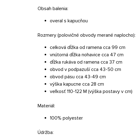
Obsah balenia:
overal s kapucňou
Rozmery (polovičné obvody merané naplocho):
celková dĺžka od ramena cca 99 cm
vnútorná dĺžka nohavice cca 47 cm
dĺžka rukáva od ramena cca 37 cm
obvod v podpazuší cca 43-50 cm
obvod pásu cca 43-49 cm
výška kapucne cca 28 cm
veľkosť 110-122 M (výška postavy v cm)
Materiál:
100% polyester
Údržba: