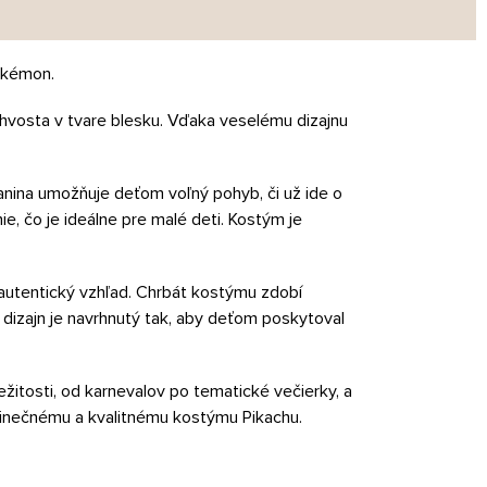
okémon.
 chvosta v tvare blesku. Vďaka veselému dizajnu
kanina umožňuje deťom voľný pohyb, či už ide o
ie, čo je ideálne pre malé deti. Kostým je
autentický vzhľad. Chrbát kostýmu zdobí
 dizajn je navrhnutý tak, aby deťom poskytoval
itosti, od karnevalov po tematické večierky, a
dinečnému a kvalitnému kostýmu Pikachu.