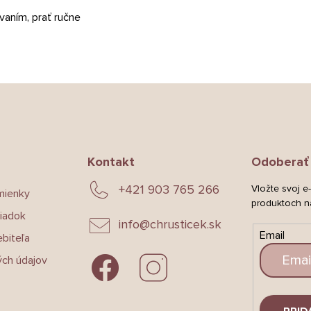
vaním, prať ručne
Kontakt
Odoberať 
+421 903 765 266
Vložte svoj e
mienky
produktoch n
iadok
info
@
chrusticek.sk
Email
biteľa
ch údajov