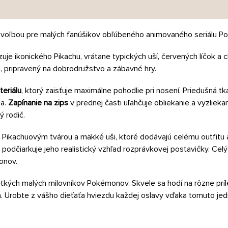
voľbou pre malých fanúšikov obľúbeného animovaného seriálu P
zuje ikonického Pikachu, vrátane typických uší, červených líčok a
, pripravený na dobrodružstvo a zábavné hry.
eriálu
, ktorý zaisťuje maximálne pohodlie pri nosení. Priedušná t
ma.
Zapínanie na zips
v prednej časti uľahčuje obliekanie a vyzliekan
ý rodič.
Pikachuovým tvárou a mäkké uši, ktoré dodávajú celému outfitu 
odčiarkuje jeho realistický vzhľad rozprávkovej postavičky. Celý
onov.
ých malých milovníkov Pokémonov. Skvele sa hodí na rôzne prílež
a. Urobte z vášho dieťaťa hviezdu každej oslavy vďaka tomuto je