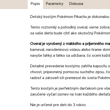
Popis
Parametry
Diskusia
Detský kostým Pokémon Pikachu je dokonalou 
Tento roztomilý a pohodlný overal, verne zobra
sa vaše dieťa bude cítiť ako skutočný Pokémon
Overal je vyrobený z mäkkého a príjemného mat
karneval, narodeninovú oslavu alebo hranie do
navyše ľahký a ľahko sa udržiava, čo ocení každ
Detailné prevedenie kostýmu zahŕňa kapucňu s 
chvost, pripevnený pomocou suchého zipsu, čo p
radosť a zároveň ich preniesol do sveta Pokém
Tento kostým je perfektným darčekom pre všetk
zaručene vyčarí úsmev na tvári každého dieťať
Nie je určené pre deti do 3 rokov.