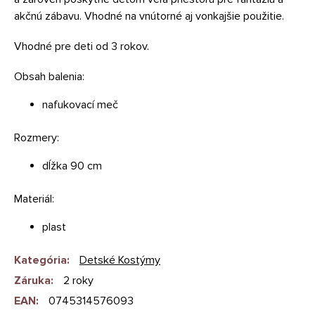
akčnú zábavu. Vhodné na vnútorné aj vonkajšie použitie.
Vhodné pre deti od 3 rokov.
Obsah balenia:
nafukovací meč
Rozmery:
dĺžka 90 cm
Materiál:
plast
Kategória
:
Detské Kostýmy
Záruka
:
2 roky
EAN
:
0745314576093