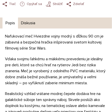
Tlač
Opýtať sa
Strážiť
Zdieľať
Popis
Diskusia
Nafukovací meč Hviezdne vojny modrý s dĺžkou 90 cm je
zábavná a bezpečná hračka inšpirovaná svetom kultovej
filmovej série Star Wars.
Vďaka svojmu ľahkému a mäkkému prevedeniu je ideálny
pre deti, ktoré sa chcú hrať na rytierov Jedi bez rizika
zranenia. Meč je vyrobený z odolného PVC materiálu, ktorý
dobre znáša bežné používanie, je umývateľný a veľmi
skladný – po vyfúknutí zaberie minimum miesta.
Realistický vzhľad vrátane modrej čepele dodáva hre na
galaktické súboje ten správny náboj. Skvele poslúži ako
doplnok ku kostýmu, na tematickej oslave alebo karnevale
a zároveň poskytne deťom veľa priestoru pre fantáziu a