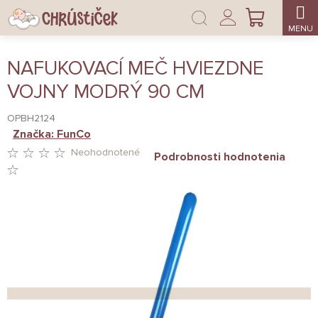
Prejsť
Prihlásenie
na
NÁKUPNÝ
obsah
KOŠÍK
NAFUKOVACÍ MEČ HVIEZDNE
VOJNY MODRÝ 90 CM
OPBH2124
Značka:
FunCo
Neohodnotené
Podrobnosti hodnotenia
PRIEMERNÉ
HODNOTENIE
PRODUKTU
JE
0,0
Z
5
HVIEZDIČIEK.