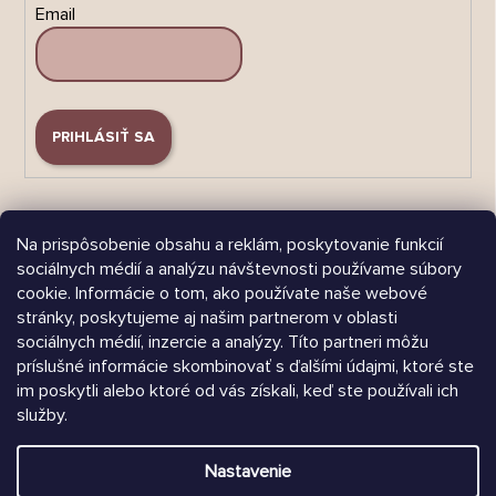
Email
PRIHLÁSIŤ SA
Na prispôsobenie obsahu a reklám, poskytovanie funkcií
sociálnych médií a analýzu návštevnosti používame súbory
cookie. Informácie o tom, ako používate naše webové
Árukereső.hu
stránky, poskytujeme aj našim partnerom v oblasti
sociálnych médií, inzercie a analýzy. Títo partneri môžu
príslušné informácie skombinovať s ďalšími údajmi, ktoré ste
im poskytli alebo ktoré od vás získali, keď ste používali ich
služby.
Heureka.sk
Nastavenie
Vytvoril Shoptet