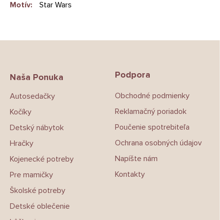
Motív
:
Star Wars
Z
á
p
Podpora
ä
Naša Ponuka
t
Obchodné podmienky
Autosedačky
i
e
Reklamačný poriadok
Kočíky
Poučenie spotrebiteľa
Detský nábytok
Ochrana osobných údajov
Hračky
Napíšte nám
Kojenecké potreby
Kontakty
Pre mamičky
Školské potreby
Detské oblečenie