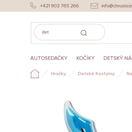
Prejsť
+421 903 765 266
info@chrustice
na
obsah
HĽADAŤ
AUTOSEDAČKY
KOČÍKY
DETSKÝ N
Hračky
Detské Kostýmy
Na
Domov