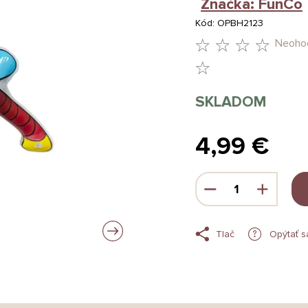
Značka:
FunCo
Kód:
OPBH2123
Neoho
PRIEMERNÉ
HODNOTENIE
SKLADOM
PRODUKTU
JE
4,99 €
0,0
Jednotková
Z
cena:
5
HVIEZDIČIEK.
Tlač
Opýtať s