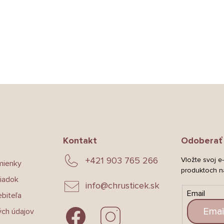
Kontakt
Odoberať 
+421 903 765 266
Vložte svoj e
mienky
produktoch n
iadok
info
@
chrusticek.sk
Email
biteľa
ch údajov