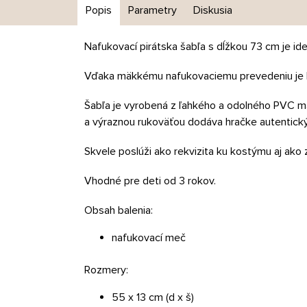
Popis
Parametry
Diskusia
Nafukovací pirátska šabľa s dĺžkou 73 cm je id
Vďaka mäkkému nafukovaciemu prevedeniu je bez
Šabľa je vyrobená z ľahkého a odolného PVC mat
a výraznou rukoväťou dodáva hračke autentický v
Skvele poslúži ako rekvizita ku kostýmu aj ako 
Vhodné pre deti od 3 rokov.
Obsah balenia:
nafukovací meč
Rozmery:
55 x 13 cm (d x š)