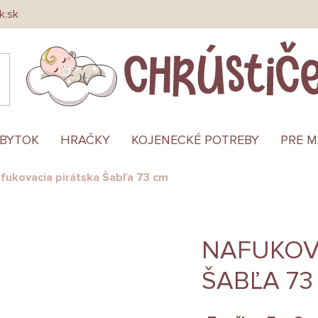
k.sk
ÁBYTOK
HRAČKY
KOJENECKÉ POTREBY
PRE 
fukovacia pirátska Šabľa 73 cm
NAFUKOV
ŠABĽA 73