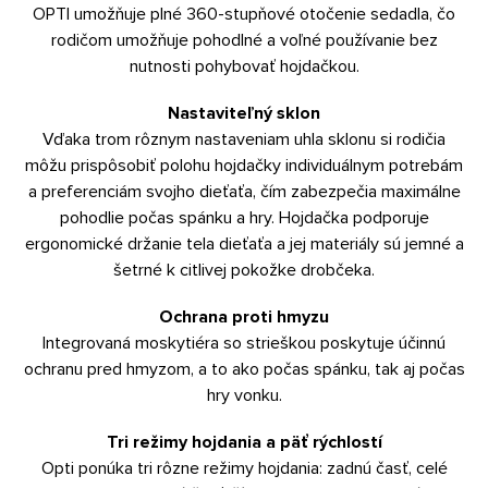
OPTI umožňuje plné 360-stupňové otočenie sedadla, čo
rodičom umožňuje pohodlné a voľné používanie bez
nutnosti pohybovať hojdačkou.
Nastaviteľný sklon
Vďaka trom rôznym nastaveniam uhla sklonu si rodičia
môžu prispôsobiť polohu hojdačky individuálnym potrebám
a preferenciám svojho dieťaťa, čím zabezpečia maximálne
pohodlie počas spánku a hry. Hojdačka podporuje
ergonomické držanie tela dieťaťa a jej materiály sú jemné a
šetrné k citlivej pokožke drobčeka.
Ochrana proti hmyzu
Integrovaná moskytiéra so strieškou poskytuje účinnú
ochranu pred hmyzom, a to ako počas spánku, tak aj počas
hry vonku.
Tri režimy hojdania a päť rýchlostí
Opti ponúka tri rôzne režimy hojdania: zadnú časť, celé