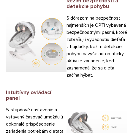
Režim bezpečnosti a
detekcie pohybu
S dôrazom na bezpečnosť
najmenších je OPTI vybavená
bezpečnostnými pásmi, ktoré
zabraňujú vypadnutiu dieťaťa
z hojdačky. Režim detekcie
pohybu navyše automaticky
aktivuje zariadenie, keď
zaznamená, že sa dieťa
začína hýbať.
Intuitívny ovládací
panel
5-stupňové nastavenie a
vstavaný časovač umožňujú
dokonalé prispôsobenie
zariadenia potrebám dieťaťa.