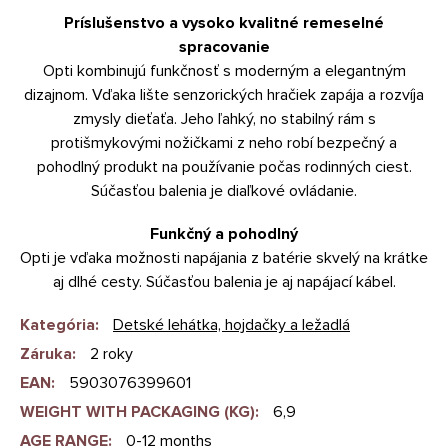
Príslušenstvo a vysoko kvalitné remeselné
spracovanie
Opti kombinujú funkčnosť s moderným a elegantným
dizajnom. Vďaka lište senzorických hračiek zapája a rozvíja
zmysly dieťaťa. Jeho ľahký, no stabilný rám s
protišmykovými nožičkami z neho robí bezpečný a
pohodlný produkt na používanie počas rodinných ciest.
Súčasťou balenia je diaľkové ovládanie.
Funkčný a pohodlný
Opti je vďaka možnosti napájania z batérie skvelý na krátke
aj dlhé cesty. Súčasťou balenia je aj napájací kábel.
Kategória
:
Detské lehátka, hojdačky a ležadlá
Záruka
:
2 roky
EAN
:
5903076399601
WEIGHT WITH PACKAGING (KG)
:
6,9
AGE RANGE
:
0-12 months