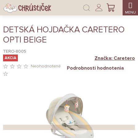
Prejsť
Prihlásenie
na
NÁKUPNÝ
obsah
KOŠÍK
DETSKÁ HOJDAČKA CARETERO
OPTI BEIGE
TERO-8005
Značka:
Caretero
AKCIA
Neohodnotené
Podrobnosti hodnotenia
PRIEMERNÉ
HODNOTENIE
PRODUKTU
JE
0,0
Z
5
HVIEZDIČIEK.