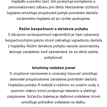
hojdadlo a prednú časť, čím poskytuje komplexnú a
personalizovanú zábavu pre dieťa. Nastavenie rýchlosti
hojdania umožňuje prispôsobiť pohyb potrebám dieťaťa -
od jemného hojdania až po rýchle upokojenie.
Režim bezpečnosti a detekcie pohybu
S dôrazom na bezpečnosť najmenších je Opti vybavený
bezpečnostnými pásmi, ktoré zabraňujú vypadnutiu dieťaťa
z hojdačky. Režim detekcie pohybu navyše automaticky
aktivuje zariadenie, keď zaznamená, že sa dieťa začína
pohybovať.
Intuitívny ovládací panel
5-stupňové nastavenie a vstavaný časovač umožňujú
dokonalé prispôsobenie zariadenia potrebám dieťaťa.
Hojdačka ponúka 11 melódií a režimov so zvukmi vody a
spevom vtákov, ktoré podporujú relaxáciu a uľahčujú
zaspávanie. Súčasťou balenia je diaľkové ovládanie, ktoré
umožňuje pohodlné ovládanie na diaľku.