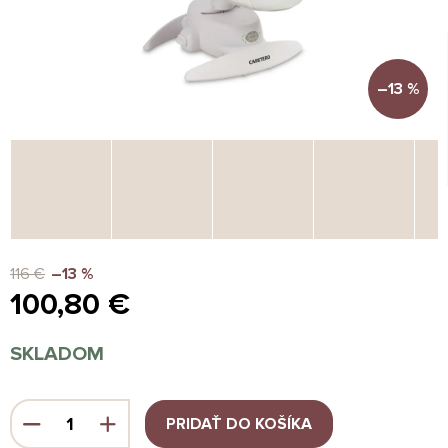
–13 %
116 €
–13 %
100,80 €
Jednotková
SKLADOM
cena:
PRIDAŤ DO KOŠÍKA