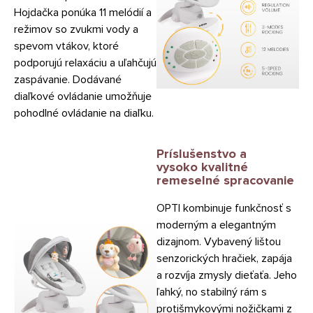
Hojdačka ponúka 11 melódií a
režimov so zvukmi vody a
spevom vtákov, ktoré
podporujú relaxáciu a uľahčujú
zaspávanie. Dodávané
diaľkové ovládanie umožňuje
pohodlné ovládanie na diaľku.
Príslušenstvo a
vysoko kvalitné
remeselné spracovanie
OPTI kombinuje funkčnosť s
moderným a elegantným
dizajnom. Vybavený lištou
senzorických hračiek, zapája
a rozvíja zmysly dieťaťa. Jeho
ľahký, no stabilný rám s
protišmykovými nožičkami z