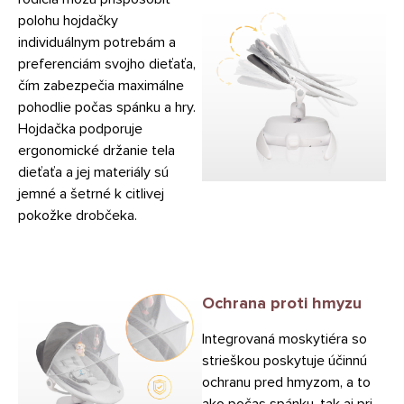
polohu hojdačky
individuálnym potrebám a
preferenciám svojho dieťaťa,
čím zabezpečia maximálne
pohodlie počas spánku a hry.
Hojdačka podporuje
ergonomické držanie tela
dieťaťa a jej materiály sú
jemné a šetrné k citlivej
pokožke drobčeka.
Ochrana proti hmyzu
Integrovaná moskytiéra so
strieškou poskytuje účinnú
ochranu pred hmyzom, a to
ako počas spánku, tak aj pri