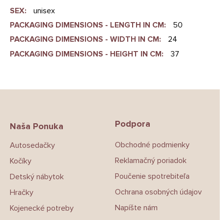
SEX
:
unisex
PACKAGING DIMENSIONS - LENGTH IN CM
:
50
PACKAGING DIMENSIONS - WIDTH IN CM
:
24
PACKAGING DIMENSIONS - HEIGHT IN CM
:
37
Z
á
p
Podpora
ä
Naša Ponuka
t
Obchodné podmienky
Autosedačky
i
e
Reklamačný poriadok
Kočíky
Poučenie spotrebiteľa
Detský nábytok
Ochrana osobných údajov
Hračky
Napíšte nám
Kojenecké potreby