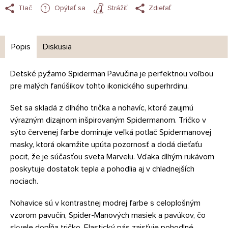
Tlač
Opýtať sa
Strážiť
Zdieľať
Popis
Diskusia
Detské pyžamo Spiderman Pavučina je perfektnou voľbou
pre malých fanúšikov tohto ikonického superhrdinu.
Set sa skladá z dlhého trička a nohavíc, ktoré zaujmú
výrazným dizajnom inšpirovaným Spidermanom. Tričko v
sýto červenej farbe dominuje veľká potlač Spidermanovej
masky, ktorá okamžite upúta pozornosť a dodá dieťaťu
pocit, že je súčasťou sveta Marvelu. Vďaka dlhým rukávom
poskytuje dostatok tepla a pohodlia aj v chladnejších
nociach.
Nohavice sú v kontrastnej modrej farbe s celoplošným
vzorom pavučín, Spider-Manových masiek a pavúkov, čo
skvele dopĺňa tričko. Elastický pás zaisťuje pohodlné