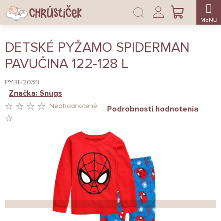
Prejsť
Prihlásenie
na
NÁKUPNÝ
obsah
KOŠÍK
DETSKÉ PYŽAMO SPIDERMAN
PAVUČINA 122-128 L
PYBH2039
Značka:
Snugs
Neohodnotené
Podrobnosti hodnotenia
PRIEMERNÉ
HODNOTENIE
PRODUKTU
JE
0,0
Z
5
HVIEZDIČIEK.