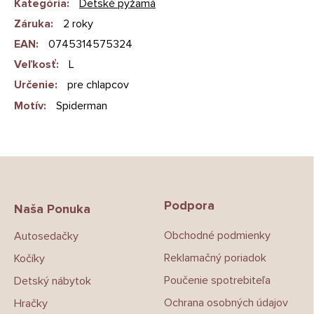
Kategória
:
Detské pyžamá
Záruka
:
2 roky
EAN
:
0745314575324
Veľkosť
:
L
Určenie
:
pre chlapcov
Motív
:
Spiderman
Z
á
p
Podpora
ä
Naša Ponuka
t
Obchodné podmienky
Autosedačky
i
e
Reklamačný poriadok
Kočíky
Poučenie spotrebiteľa
Detský nábytok
Ochrana osobných údajov
Hračky