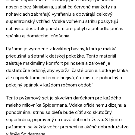
nosenie bez škriabania, zatiaľ čo červené manžety na
nohaviciach zabraňujú vyhŕňaniu a dotvárajú celkový
superhrdinský vzhľad. Vďaka voľnému strihu poskytujú
nohavice dostatok priestoru pre pohyb a pohodlie počas
spánku aj domáceho leňošenia.
Pyžamo je vyrobené z kvalitnej bavlny, ktorá je mäkká,
priedušná a šetrná k detskej pokožke. Tento materiál
zaisťuje maximálny komfort pri nosení a zároveň je
dostatočne odolný, aby vydržal časté pranie. Látka je ľahká,
ale napriek tomu príjemne hrejivá, čo zaisťuje pohodlný a
pokojný spánok v každom ročnom období.
Tento pyžamový set je skvelým darčekom pre každého
malého milovníka Spidermana. Vďaka oficiálnemu dizajnu a
pohodlnému strihu sa dieťa bude cítiť ako skutočný
superhrdina, pripravený na nové dobrodružstvá. S týmto
pyžamom sa každý večer premení na akčné dobrodružstvo
v štýle Spidermana.