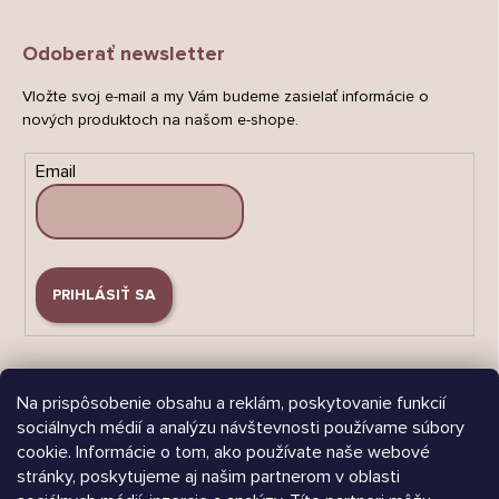
Odoberať newsletter
Vložte svoj e-mail a my Vám budeme zasielať informácie o
nových produktoch na našom e-shope.
Email
PRIHLÁSIŤ SA
Na prispôsobenie obsahu a reklám, poskytovanie funkcií
sociálnych médií a analýzu návštevnosti používame súbory
cookie. Informácie o tom, ako používate naše webové
Árukereső.hu
stránky, poskytujeme aj našim partnerom v oblasti