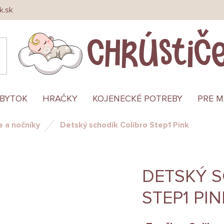
k.sk
ÁBYTOK
HRAČKY
KOJENECKÉ POTREBY
PRE 
 a nočníky
Detský schodík Colibro Step1 Pink
DETSKÝ 
STEP1 PIN