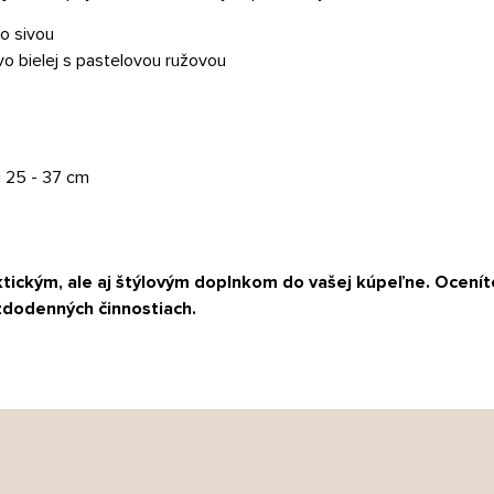
o sivou
o bielej s pastelovou ružovou
:
25 - 37 cm
ktickým, ale aj štýlovým doplnkom do vašej kúpeľne. Ocenít
každodenných činnostiach.