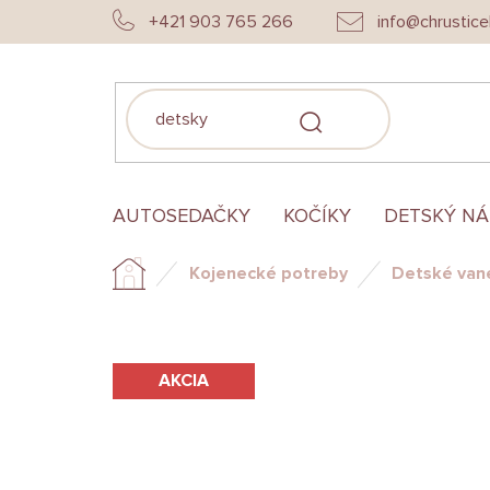
Prejsť
+421 903 765 266
info@chrustice
na
obsah
HĽADAŤ
AUTOSEDAČKY
KOČÍKY
DETSKÝ N
Kojenecké potreby
Detské vane
Domov
AKCIA