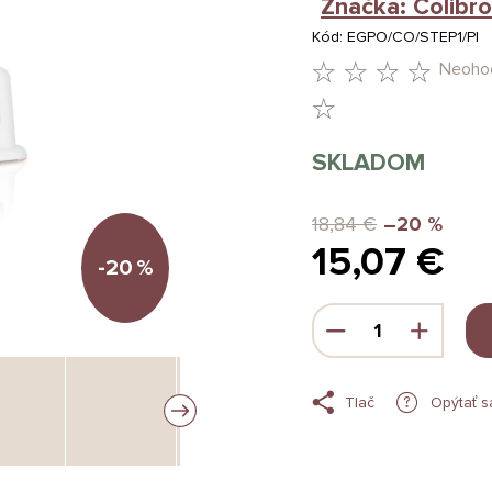
Značka:
Colibro
Kód:
EGPO/CO/STEP1/PI
Neoho
PRIEMERNÉ
HODNOTENIE
SKLADOM
PRODUKTU
JE
18,84 €
–20 %
15,07 €
0,0
-20
%
Z
Jednotková
5
cena:
HVIEZDIČIEK.
Tlač
Opýtať s