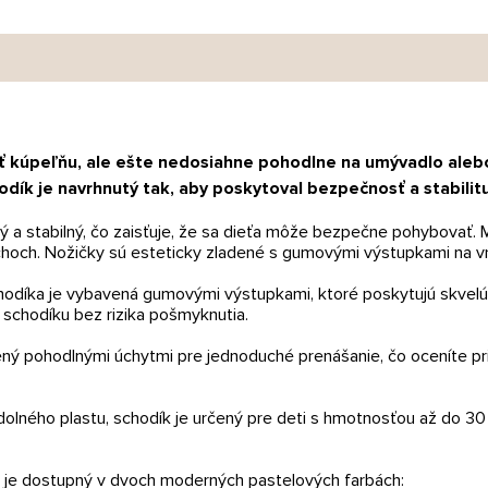
 kúpeľňu, ale ešte nedosiahne pohodlne na umývadlo alebo 
dík je navrhnutý tak, aby poskytoval bezpečnosť a stabilitu
ký a stabilný, čo zaisťuje, že sa dieťa môže bezpečne pohybovať.
choch. Nožičky sú esteticky zladené s gumovými výstupkami na vr
odíka je vybavená gumovými výstupkami, ktoré poskytujú skvelú p
 schodíku bez rizika pošmyknutia.
ný pohodlnými úchytmi pre jednoduché prenášanie, čo oceníte pr
lného plastu, schodík je určený pre deti s hmotnosťou až do 30 kg
1 je dostupný v dvoch moderných pastelových farbách: