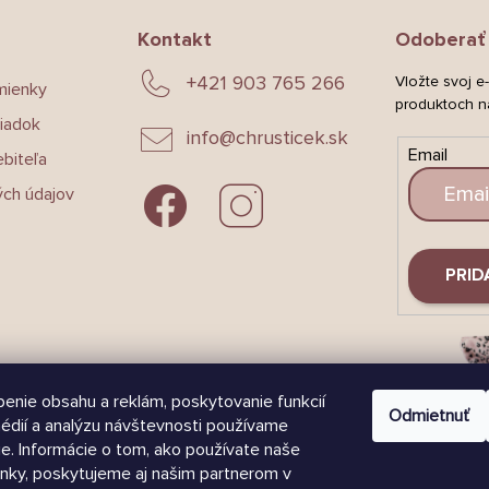
Kontakt
Odoberať 
+421 903 765 266
Vložte svoj e
mienky
produktoch n
iadok
info
@
chrusticek.sk
Email
biteľa
ch údajov
PRID
enie obsahu a reklám, poskytovanie funkcií
Odmietnuť
édií a analýzu návštevnosti používame
e. Informácie o tom, ako používate naše
nky, poskytujeme aj našim partnerom v