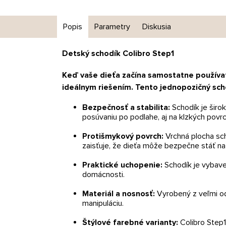
Popis
Parametry
Diskusia
Detský schodík Colibro Step1
Keď vaše dieťa začína samostatne používať
ideálnym riešením. Tento jednopozičný scho
Bezpečnosť a stabilita:
Schodík je širo
posúvaniu po podlahe, aj na klzkých povr
Protišmykový povrch:
Vrchná plocha sch
zaisťuje, že dieťa môže bezpečne stáť na
Praktické uchopenie:
Schodík je vybave
domácnosti.
Materiál a nosnosť:
Vyrobený z veľmi odo
manipuláciu.
Štýlové farebné varianty:
Colibro Step