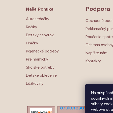
t
Podpora
Naša Ponuka
i
e
Autosedačky
Obchodné pod
Kočíky
Reklamačný por
Detský nábytok
Poučenie spotre
Hračky
Ochrana osobný
Kojenecké potreby
Napíšte nám
Pre mamičky
Kontakty
Školské potreby
Detské oblečenie
Lôžkoviny
Na prispôsob
sociálnych m
súbory cooki
webové strá