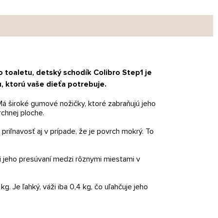
toaletu, detský schodík Colibro Step1 je
, ktorú vaše dieťa potrebuje.
 Má široké gumové nožičky, ktoré zabraňujú jeho
chnej ploche.
riľnavosť aj v prípade, že je povrch mokrý. To
i jeho presúvaní medzi rôznymi miestami v
. Je ľahký, váži iba 0,4 kg, čo uľahčuje jeho