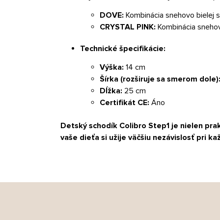
DOVE:
Kombinácia snehovo bielej s
CRYSTAL PINK:
Kombinácia snehov
Technické špecifikácie:
Výška:
14 cm
Šírka (rozširuje sa smerom dole)
Dĺžka:
25 cm
Certifikát CE:
Áno
Detský schodík Colibro Step1 je nielen pra
vaše dieťa si užije väčšiu nezávislosť pri 
Z
á
p
ä