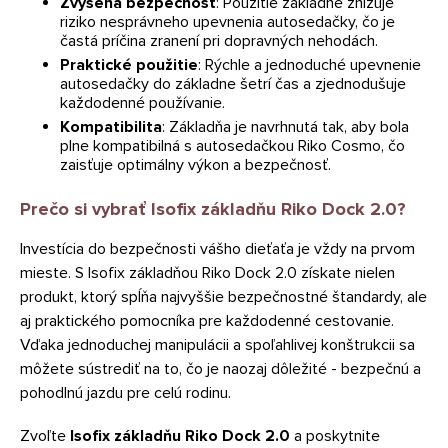
Zvýšená bezpečnosť
: Použitie základne znižuje
riziko nesprávneho upevnenia autosedačky, čo je
častá príčina zranení pri dopravných nehodách.
Praktické použitie
: Rýchle a jednoduché upevnenie
autosedačky do základne šetrí čas a zjednodušuje
každodenné používanie.
Kompatibilita
: Základňa je navrhnutá tak, aby bola
plne kompatibilná s autosedačkou Riko Cosmo, čo
zaisťuje optimálny výkon a bezpečnosť.
Prečo si vybrať Isofix základňu Riko Dock 2.0?
Investícia do bezpečnosti vášho dieťaťa je vždy na prvom
mieste. S Isofix základňou Riko Dock 2.0 získate nielen
produkt, ktorý spĺňa najvyššie bezpečnostné štandardy, ale
aj praktického pomocníka pre každodenné cestovanie.
Vďaka jednoduchej manipulácii a spoľahlivej konštrukcii sa
môžete sústrediť na to, čo je naozaj dôležité - bezpečnú a
pohodlnú jazdu pre celú rodinu.
Zvoľte
Isofix základňu Riko Dock 2.0
a poskytnite