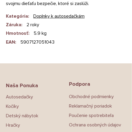
svojmu dieťaťu bezpečie, ktoré si zaslúži.
Kategória
:
Doplnky k autosedačkám
Záruka
:
2 roky
Hmotnosť
:
5.9 kg
EAN
:
5907127051043
Z
á
p
Podpora
ä
Naša Ponuka
t
Obchodné podmienky
Autosedačky
i
e
Reklamačný poriadok
Kočíky
Poučenie spotrebiteľa
Detský nábytok
Ochrana osobných údajov
Hračky