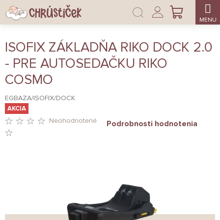
Prejsť
Prihlásenie
na
NÁKUPNÝ
obsah
KOŠÍK
ISOFIX ZÁKLADŇA RIKO DOCK 2.0
- PRE AUTOSEDAČKU RIKO
COSMO
EGBAZA/ISOFIX/DOCK
AKCIA
Neohodnotené
Podrobnosti hodnotenia
PRIEMERNÉ
HODNOTENIE
PRODUKTU
JE
0,0
Z
5
HVIEZDIČIEK.