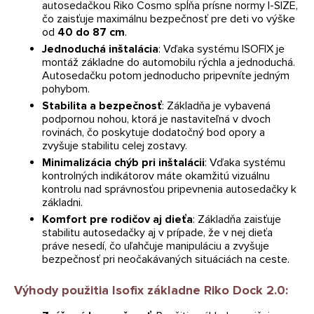
autosedačkou Riko Cosmo spĺňa prísne normy I-SIZE,
čo zaisťuje maximálnu bezpečnosť pre deti vo výške
od
40 do 87 cm
.
Jednoduchá inštalácia
: Vďaka systému ISOFIX je
montáž základne do automobilu rýchla a jednoduchá.
Autosedačku potom jednoducho pripevníte jedným
pohybom.
Stabilita a bezpečnosť
: Základňa je vybavená
podpornou nohou, ktorá je nastaviteľná v dvoch
rovinách, čo poskytuje dodatočný bod opory a
zvyšuje stabilitu celej zostavy.
Minimalizácia chýb pri inštalácii
: Vďaka systému
kontrolných indikátorov máte okamžitú vizuálnu
kontrolu nad správnosťou pripevnenia autosedačky k
základni.
Komfort pre rodičov aj dieťa
: Základňa zaisťuje
stabilitu autosedačky aj v prípade, že v nej dieťa
práve nesedí, čo uľahčuje manipuláciu a zvyšuje
bezpečnosť pri neočakávaných situáciách na ceste.
Výhody použitia Isofix základne Riko Dock 2.0: