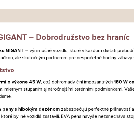
a GIGANT – Dobrodružstvo bez hraníc
lku GIGANT
– výnimočné vozidlo, ktoré v každom dieťati prebudí
 hračkou, ale skutočným partnerom pre nespočetné hodiny zábavy 
žstvo
rmi o výkone 45 W
, což dohromady činí impozantných
180 W c
m, miernym stúpaním aj náročnejšími terénními podmienkami. Vaše
klame.
VA peny s hlbokým dezénom
zabezpečujú perfektné priľnavosť a
 ktoré by iné vozidlá zastavili. EVA pena navyše nezanecháva sto