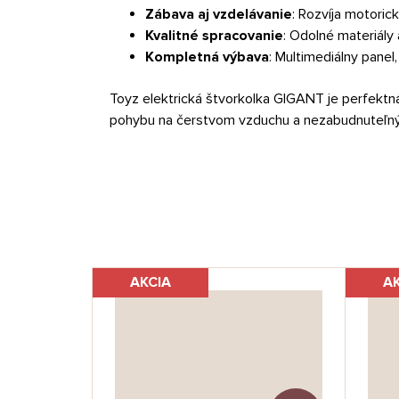
Zábava aj vzdelávanie
: Rozvíja motoric
Kvalitné spracovanie
: Odolné materiály
Kompletná výbava
: Multimediálny panel
Toyz elektrická štvorkolka GIGANT je perfektná v
pohybu na čerstvom vzduchu a nezabudnuteľných
AKCIA
A