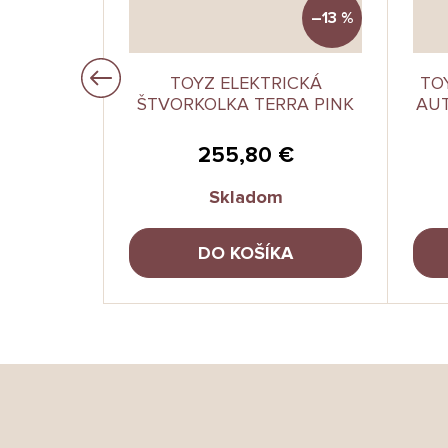
–13 %
–13 %
WHITE
TOYZ ELEKTRICKÁ
TO
RÉNNE
ŠTVORKOLKA TERRA PINK
AUT
€
255,80 €
Skladom
A
DO KOŠÍKA
Z
á
p
ä