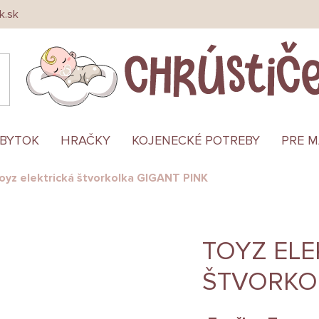
k.sk
ÁBYTOK
HRAČKY
KOJENECKÉ POTREBY
PRE 
oyz elektrická štvorkolka GIGANT PINK
TOYZ ELE
ŠTVORKO