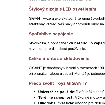
Štýlový dizajn s LED osvetlením
GIGANT vyzerá ako skutočná terénna štvorkolk
atraktívny vzhľad. Váš malý dobrodruh bude na 
Spoľahlivé napájanie
Štvorkolka je poháňaná
12V batériou o kapac
navrhnutá pre dlhodobé používanie.
Ľahká montáž a skladovanie
GIGANT je dodávaný v balení o rozmeroch
103
pri prenášaní alebo ukladaní. Montáž je jednod
Prečo zvoliť Toyz GIGANT?
Univerzálne použitie
: Dieťa môže riad
Terénne schopnosti
: Výkonné motory a 
Dlhodobá investícia
: Vhodné pre deti o