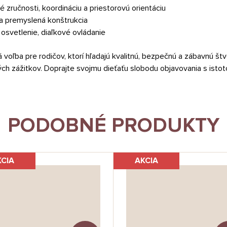
ké zručnosti, koordináciu a priestorovú orientáciu
 a premyslená konštrukcia
, osvetlenie, diaľkové ovládanie
oľba pre rodičov, ktorí hľadajú kvalitnú, bezpečnú a zábavnú štvor
 zážitkov. Doprajte svojmu dieťaťu slobodu objavovania s istot
PODOBNÉ PRODUKTY
KCIA
AKCIA