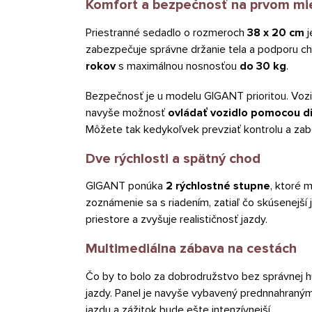
Komfort a bezpečnosť na prvom mi
Priestranné sedadlo o rozmeroch
38 x 20 cm
j
zabezpečuje správne držanie tela a podporu ch
rokov
s maximálnou nosnosťou
do 30 kg
.
Bezpečnosť je u modelu GIGANT prioritou. Vozi
navyše možnosť
ovládať vozidlo pomocou d
Môžete tak kedykoľvek prevziať kontrolu a za
Dve rýchlosti a spätný chod
GIGANT ponúka
2 rýchlostné stupne
, ktoré 
zoznámenie sa s riadením, zatiaľ čo skúsenejší ja
priestore a zvyšuje realističnosť jazdy.
Multimediálna zábava na cestách
Čo by to bolo za dobrodružstvo bez správnej 
jazdy. Panel je navyše vybavený prednnahraným
jazdu a zážitok bude ešte intenzívnejší.