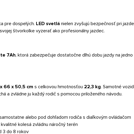
a pre dospelých.
LED svetlá
nielen zvyšujú bezpečnosť pri jazde
svojej štvorkolke vyzerať ako profesionálny jazdec.
ite 7Ah
, ktorá zabezpečuje dostatočne dlhú dobu jazdy na jedno na
 x 66 x 50,5 cm
s celkovou hmotnosťou
22,3 kg
. Samotné vozid
uchá a zvládne ju každý rodič s pomocou priloženého návodu.
iť samostatne alebo pod dohľadom rodiča s diaľkovým ovládačom
kvalitné kolesá zvládnu náročný terén
d 3 do 8 rokov