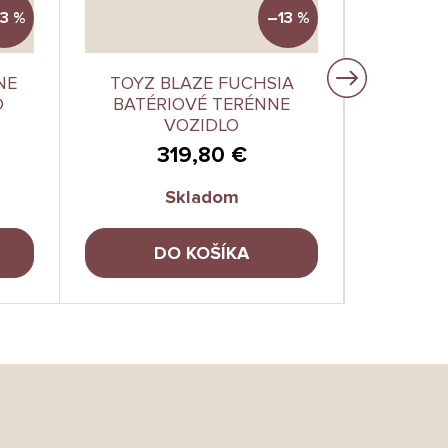
3 %
–13 %
NE
TOYZ BLAZE FUCHSIA
TOYZ 
D
BATÉRIOVÉ TERÉNNE
DETSK
VOZIDLO
ETRON 
319,80 €
Skladom
DO KOŠÍKA