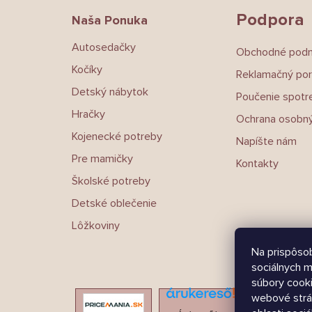
t
Podpora
Naša Ponuka
i
e
Autosedačky
Obchodné pod
Kočíky
Reklamačný por
Detský nábytok
Poučenie spotre
Hračky
Ochrana osobný
Kojenecké potreby
Napíšte nám
Pre mamičky
Kontakty
Školské potreby
Detské oblečenie
Lôžkoviny
Na prispôsob
sociálnych m
súbory cooki
webové strá