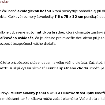
este
e čalúnené
ekologickou kožou
, ktorá poskytuje pohodlie aj pri
rbta. Celkové rozmery štvorkolky
116 x 75 x 80 cm
ponúkajú dos
dlo je vybavené
automatickou brzdou
, ktorá okamžite zastaví 
iaľkového ovládača
, čo je ideálne pre mladšie deti alebo pri ja
bezpečiť bezpečnosť vášho dieťaťa.
môžete prizpôsobiť skúsenostiam a věku vášho dieťaťa. Začiatočn
zdci si užijú vyššiu rýchlosť. Funkcia
spätného chodu
umožňuje
hudby?
Multimediálny panel s USB a Bluetooth vstupmi
umožň
i melódiami, takže zábava môže začať okamžite. Vaše dieťa si ta