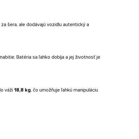
 za šera, ale dodávajú vozidlu autentický a
bitie. Batéria sa ľahko dobíja a jej životnosť je
lo váži
18,8 kg
, čo umožňuje ľahkú manipuláciu