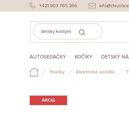
Prejsť
+421 903 765 266
info@chrustice
na
obsah
HĽADAŤ
AUTOSEDAČKY
KOČÍKY
DETSKÝ N
Hračky
Elektrické vozidlá
T
Domov
AKCIA