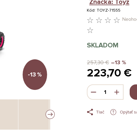
Značka:
Toyz
Kód:
TOYZ-71555
Neoho
PRIEMERNÉ
HODNOTENIE
SKLADOM
PRODUKTU
JE
257,30 €
–13 %
223,70 €
0,0
-13
%
Z
Jednotková
5
cena:
HVIEZDIČIEK.
Tlač
Opýtať s