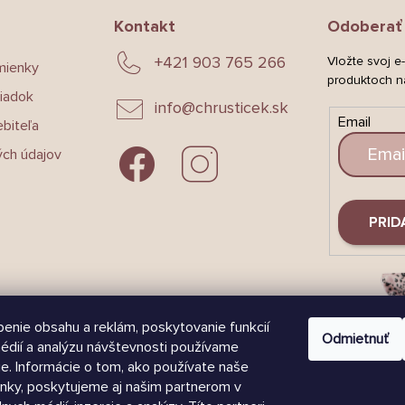
Kontakt
Odoberať 
+421 903 765 266
Vložte svoj e
mienky
produktoch n
iadok
info
@
chrusticek.sk
Email
biteľa
ch údajov
PRID
enie obsahu a reklám, poskytovanie funkcií
Odmietnuť
édií a analýzu návštevnosti používame
e. Informácie o tom, ako používate naše
nky, poskytujeme aj našim partnerom v