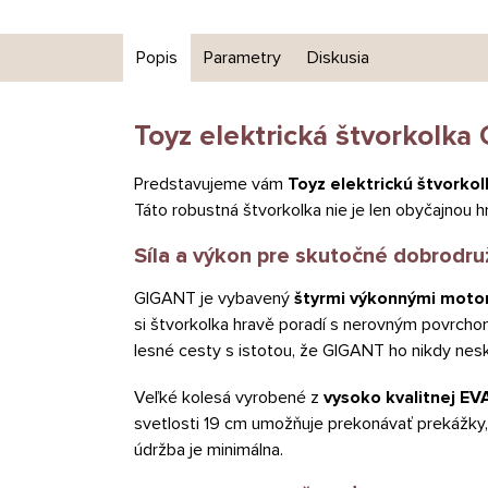
Popis
Parametry
Diskusia
Toyz elektrická štvorkolk
Predstavujeme vám
Toyz elektrickú štvorko
Táto robustná štvorkolka nie je len obyčajnou
Síla a výkon pre skutočné dobrodru
GIGANT je vybavený
štyrmi výkonnými moto
si štvorkolka hravě poradí s nerovným povrcho
lesné cesty s istotou, že GIGANT ho nikdy nes
Veľké kolesá vyrobené z
vysoko kvalitnej E
svetlosti 19 cm umožňuje prekonávať prekážky,
údržba je minimálna.