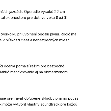
 dlhších jazdách. Operadlo vysoké 22 cm
tatok priestoru pre deti vo veku
3 až 8
štvorkolku pri uvoľnení pedálu plynu. Rodič má
zde v blízkosti ciest a nebezpečných miest.
íci ocenia pomalší režim pre bezpečné
 ľahké manévrovanie aj na obmedzenom
uje prehrávať obľúbené skladby priamo počas
k môže vytvoriť vlastný soundtrack pre každú