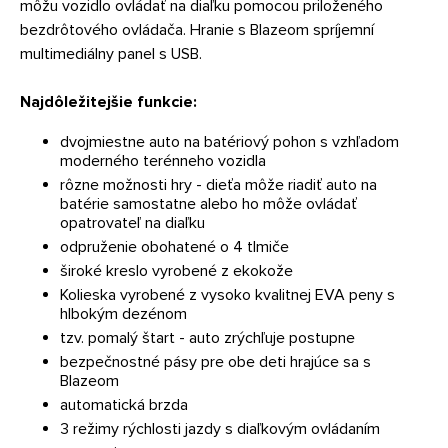
môžu vozidlo ovládať na diaľku pomocou priloženého
bezdrôtového ovládača. Hranie s Blazeom spríjemní
multimediálny panel s USB.
Najdôležitejšie funkcie:
dvojmiestne auto na batériový pohon s vzhľadom
moderného terénneho vozidla
rôzne možnosti hry - dieťa môže riadiť auto na
batérie samostatne alebo ho môže ovládať
opatrovateľ na diaľku
odpruženie obohatené o 4 tlmiče
široké kreslo vyrobené z ekokože
Kolieska vyrobené z vysoko kvalitnej EVA peny s
hlbokým dezénom
tzv. pomalý štart - auto zrýchľuje postupne
bezpečnostné pásy pre obe deti hrajúce sa s
Blazeom
automatická brzda
3 režimy rýchlosti jazdy s diaľkovým ovládaním