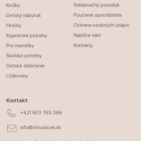
e
Reklamačný poriadok
Kočíky
Poučenie spotrebiteľa
Detský nábytok
Ochrana osobných údajov
Hračky
Napíšte nám
Kojenecké potreby
Kontakty
Pre mamičky
Školské potreby
Detské oblečenie
Lôžkoviny
Kontakt
+421 903 765 266
info
@
chrusticek.sk