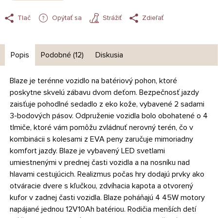
Tlač
Opýtať sa
Strážiť
Zdieľať
Popis
Podobné (12)
Diskusia
Blaze je terénne vozidlo na batériový pohon, ktoré
poskytne skvelú zábavu dvom deťom. Bezpečnosť jazdy
zaisťuje pohodlné sedadlo z eko kože, vybavené 2 sadami
3-bodových pásov. Odpruženie vozidla bolo obohatené o 4
tlmiče, ktoré vám pomôžu zvládnuť nerovný terén, čo v
kombinácii s kolesami z EVA peny zaručuje mimoriadny
komfort jazdy. Blaze je vybavený LED svetlami
umiestnenými v prednej časti vozidla a na nosníku nad
hlavami cestujúcich. Realizmus počas hry dodajú prvky ako
otváracie dvere s kľučkou, zdvíhacia kapota a otvorený
kufor v zadnej časti vozidla. Blaze poháňajú 4 45W motory
napájané jednou 12V10Ah batériou. Rodičia menších detí