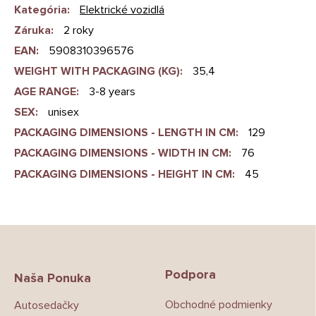
Kategória
:
Elektrické vozidlá
Záruka
:
2 roky
EAN
:
5908310396576
WEIGHT WITH PACKAGING (KG)
:
35,4
AGE RANGE
:
3-8 years
SEX
:
unisex
PACKAGING DIMENSIONS - LENGTH IN CM
:
129
PACKAGING DIMENSIONS - WIDTH IN CM
:
76
PACKAGING DIMENSIONS - HEIGHT IN CM
:
45
Z
á
p
Podpora
ä
Naša Ponuka
t
Obchodné podmienky
Autosedačky
i