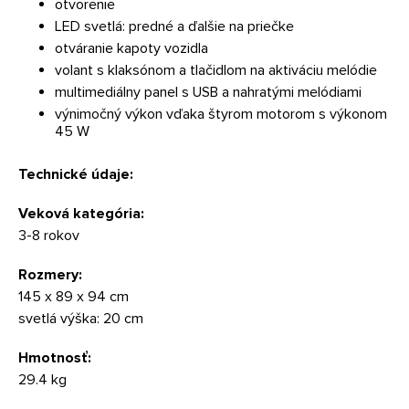
otvorenie
LED svetlá: predné a ďalšie na priečke
otváranie kapoty vozidla
volant s klaksónom a tlačidlom na aktiváciu melódie
multimediálny panel s USB a nahratými melódiami
výnimočný výkon vďaka štyrom motorom s výkonom
45 W
Technické údaje:
Veková kategória:
3-8 rokov
Rozmery:
145 x 89 x 94 cm
svetlá výška: 20 cm
Hmotnosť:
29.4 kg