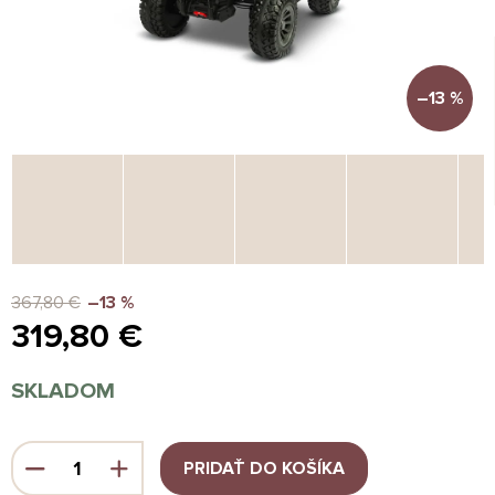
–13 %
367,80 €
–13 %
319,80 €
Jednotková
SKLADOM
cena:
PRIDAŤ DO KOŠÍKA