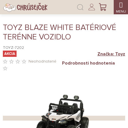
Prejsť
Prihlásenie
na
NÁKUPNÝ
obsah
KOŠÍK
TOYZ BLAZE WHITE BATÉRIOVÉ
TERÉNNE VOZIDLO
TOYZ-7202
Značka:
Toyz
AKCIA
Neohodnotené
Podrobnosti hodnotenia
PRIEMERNÉ
HODNOTENIE
PRODUKTU
JE
0,0
Z
5
HVIEZDIČIEK.