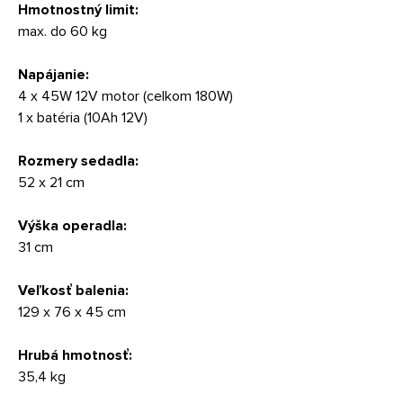
Hmotnostný limit:
max. do 60 kg
Napájanie:
4 x 45W 12V motor (celkom 180W)
1 x batéria (10Ah 12V)
Rozmery sedadla:
52 x 21 cm
Výška operadla:
31 cm
Veľkosť balenia:
129 x 76 x 45 cm
Hrubá hmotnosť:
35,4 kg