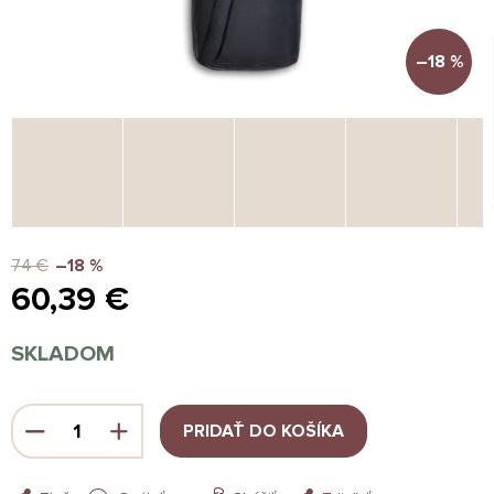
–18 %
74 €
–18 %
60,39 €
Jednotková
SKLADOM
cena:
PRIDAŤ DO KOŠÍKA