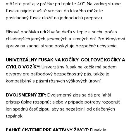
môžete prať aj v práčke pri teplote 40°. Na zadnej strane
fusaku nájdete všité vrecko, do ktorého môžete
poskladaný fusak uložiť na jednoduchú prepravu.
Flísová podšívka udrží vaše dieťa v teple a suchu počas
chladnejších jarných, jesenných a zimných dní. Protišmyková
úprava na zadnej strane poskytuje bezpečné uchytenie.
UNIVERZÁLNY FUSAK NA KOČÍKY, GOLFOVÉ KOČÍKY A
CYKLO VOZÍKY:
Univerzálny fusak na kočík má sedem
otvorov pre päťbodový bezpečnostný pás, takže je
kompatibilný s pásmi rôznych výškových úrovní.
DVOJSMERNÝ ZIP:
Dvojsmerný zips sa dá pre ľahší
prístup úplne rozopnúť alebo v prípade potreby rozopnúť
len spodnú časť zipsu, aby sa nezašpinil od otlačených
topánok.
ĽAHKÉ ČISTENIE PRE AKTÍVNY ŽIVOT:
Fusak je