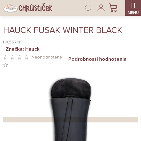
Prejsť
Prihlásenie
na
NÁKUPNÝ
obsah
KOŠÍK
HAUCK FUSAK WINTER BLACK
HK567111
Značka:
Hauck
Neohodnotené
Podrobnosti hodnotenia
PRIEMERNÉ
HODNOTENIE
PRODUKTU
JE
0,0
Z
5
HVIEZDIČIEK.