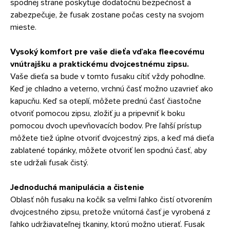
spodnej strane poskytuje dodatočnú bezpečnosť a
zabezpečuje, že fusak zostane počas cesty na svojom
mieste.
Vysoký komfort pre vaše dieťa vďaka fleecovému
vnútrajšku a praktickému dvojcestnému zipsu.
Vaše dieťa sa bude v tomto fusaku cítiť vždy pohodlne.
Keď je chladno a veterno, vrchnú časť možno uzavrieť ako
kapucňu. Keď sa oteplí, môžete prednú časť čiastočne
otvoriť pomocou zipsu, zložiť ju a pripevniť k boku
pomocou dvoch upevňovacích bodov. Pre ľahší prístup
môžete tiež úplne otvoriť dvojcestný zips, a keď má dieťa
zablatené topánky, môžete otvoriť len spodnú časť, aby
ste udržali fusak čistý.
Jednoduchá manipulácia a čistenie
Oblasť nôh fusaku na kočík sa veľmi ľahko čistí otvorením
dvojcestného zipsu, pretože vnútorná časť je vyrobená z
ľahko udržiavateľnej tkaniny, ktorú možno utierať. Fusak