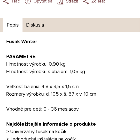
Tlač
Opýtať sa
Strážiť
Zdieľať
Popis
Diskusia
Fusak Winter
PARAMETRE:
Hmotnosť výrobku: 0,90 kg
Hmotnosť výrobku s obalom: 1,05 kg
Veľkosť balenia: 4,8 x 3,5 x 1,5 cm
Rozmery výrobku: d. 105 x š. 57 x v. 10 cm
Vhodné pre deti: 0 - 36 mesiacov
Najdôležitejšie informácie o produkte
> Univerzálný fusak na kočík
> Jednoduchá inštalácia na kočík