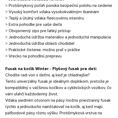
> Protišmykový poťah ponúka bezpečnú polohu na sedenie
> Vysoký komfort vďaka vysokokvalitným tkaninám
> Teplý a útulný vďaka fleecovému interiéru
> Extra pohodlie pre vaše dieťa
> Obojsmerný zips pre ľahký prístup
> Jednoduchá údržba materiálov a jednoduchá manipulácia
> Jednoduchá údržba oblasti chodidiel
> Praktické čistenie, možno prať v práčke
> Vrecko na pohodlnú prepravu
Fusak na kočík Winter - Plyšový fusak pre deti
Chodíte radi von s deťmi, aj keď je chladnejšie?
Tento univerzálny fusak je ideálnym doplnkom, pretože je
kompatibilný s väčšinou kočíkov a cyklistických vozíkov, čo
vám uľahčí každodenný život.
Vďaka siedmim otvorom na pásy možno priestranný fusak
rýchlo a jednoducho nainštalovať na kočík, aj keď majú
päťbodové pásy rôznu výšku. Protišmyková vrstva na