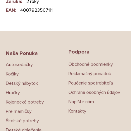
Záruka
:
2 roky
EAN
:
4007923567111
Z
á
p
Podpora
ä
Naša Ponuka
t
Obchodné podmienky
Autosedačky
i
e
Reklamačný poriadok
Kočíky
Poučenie spotrebiteľa
Detský nábytok
Ochrana osobných údajov
Hračky
Napíšte nám
Kojenecké potreby
Kontakty
Pre mamičky
Školské potreby
Detské oblečenie