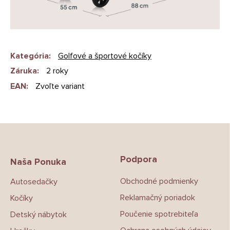
Kategória
:
Golfové a športové kočíky
Záruka
:
2 roky
EAN
:
Zvoľte variant
Z
á
p
Podpora
ä
Naša Ponuka
t
Obchodné podmienky
Autosedačky
i
e
Reklamačný poriadok
Kočíky
Poučenie spotrebiteľa
Detský nábytok