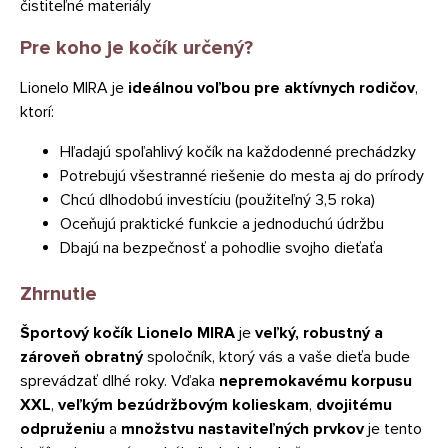
čistiteľné materiály
Pre koho je kočík určený?
Lionelo MIRA je
ideálnou voľbou pre aktívnych rodičov
,
ktorí:
Hľadajú spoľahlivý kočík na každodenné prechádzky
Potrebujú všestranné riešenie do mesta aj do prírody
Chcú dlhodobú investíciu (použiteľný 3,5 roka)
Oceňujú praktické funkcie a jednoduchú údržbu
Dbajú na bezpečnosť a pohodlie svojho dieťaťa
Zhrnutie
Športový kočík Lionelo MIRA
je
veľký, robustný a
zároveň obratný
spoločník, ktorý vás a vaše dieťa bude
sprevádzať dlhé roky. Vďaka
nepremokavému korpusu
XXL
,
veľkým bezúdržbovým kolieskam
,
dvojitému
odpruženiu
a
množstvu nastaviteľných prvkov
je tento