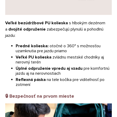
Veľké bezúdržbové PU kolieska
s hlbokým dezénom
a
dvojité odpruženie
zabezpečujú plynulú a pohodlnú
jazdu:
Predné kolieska:
otočné o 360° s možnosťou
uzamknutia pre jazdu priamo
Veľké PU kolieska
zvládnu mestské chodníky aj
nerovný terén
Úplné odpruženie vpredu aj vzadu
pre komfortnú
jazdu aj na nerovnostiach
Reflexná páska
na tele kočíka pre viditeľnosť po
zotmení
🔒
Bezpečnosť na prvom mieste