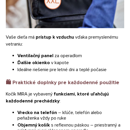
Vaše dieťa má
prístup k vzduchu
vďaka premyslenému
vetraniu:
Ventilačný panel
za operadlom
Ďalšie okienko
v kapote
Ideálne riešenie pre letné dni a teplé počasie
🛍️
Praktické doplnky pre každodenné použitie
Kočík MIRA je vybavený
funkciami, ktoré uľahčujú
každodenné prechádzky
:
Vrecko na telefón
– kľúče, telefón alebo
peňaženka vždy po ruke
Objemný košík
s reflexnou páskou – priestranný a