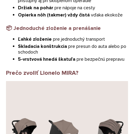
prístupný aj pri sklopenom operadle
Držiak na pohár
pre nápoje na cesty
Opierka nôh (takmer) vždy čistá
vďaka ekokože
📦
Jednoduché zloženie a prenášanie
Ľahké zloženie
pre jednoduchý transport
Skladacia konštrukcia
pre presun do auta alebo po
schodoch
5-vrstvová hnedá škatuľa
pre bezpečnú prepravu
Prečo zvoliť Lionelo MIRA?