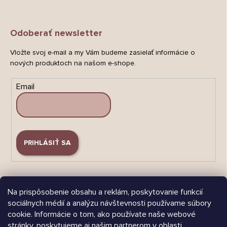
Odoberať newsletter
Vložte svoj e-mail a my Vám budeme zasielať informácie o
nových produktoch na našom e-shope.
Email
PRIHLÁSIŤ SA
Na prispôsobenie obsahu a reklám, poskytovanie funkcií
sociálnych médií a analýzu návštevnosti používame súbory
cookie. Informácie o tom, ako používate naše webové
Árukereső.hu
stránky, poskytujeme aj našim partnerom v oblasti