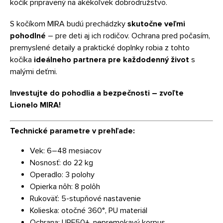
kočík pripravený na akékoľvek dobrodružstvo.
S kočíkom MIRA budú prechádzky
skutočne veľmi
pohodlné
– pre deti aj ich rodičov. Ochrana pred počasím,
premyslené detaily a praktické doplnky robia z tohto
kočíka
ideálneho partnera pre každodenný život
s
malými deťmi.
Investujte do pohodlia a bezpečnosti – zvoľte
Lionelo MIRA!
Technické parametre v prehľade:
Vek: 6–48 mesiacov
Nosnosť: do 22 kg
Operadlo: 3 polohy
Opierka nôh: 8 polôh
Rukoväť: 5-stupňové nastavenie
Kolieska: otočné 360°, PU materiál
Ochrana: UPF50+, nepremokavý korpus