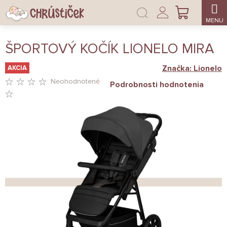
Prejsť
Prihlásenie
na
NÁKUPNÝ
obsah
KOŠÍK
ŠPORTOVÝ KOČÍK LIONELO MIRA
Značka:
Lionelo
AKCIA
Neohodnotené
Podrobnosti hodnotenia
PRIEMERNÉ
HODNOTENIE
PRODUKTU
JE
0,0
Z
5
HVIEZDIČIEK.