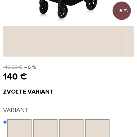
–6 %
149,99 €
–6 %
140 €
Jednotková
ZVOĽTE VARIANT
cena:
VARIANT