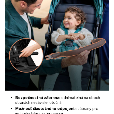
Bezpečnostná zábrana:
odnímateľná na oboch
stranách nezávisle, otočná
Možnosť čiastočného odpojenia
zábrany pre
jednoduchšie nastupovanie