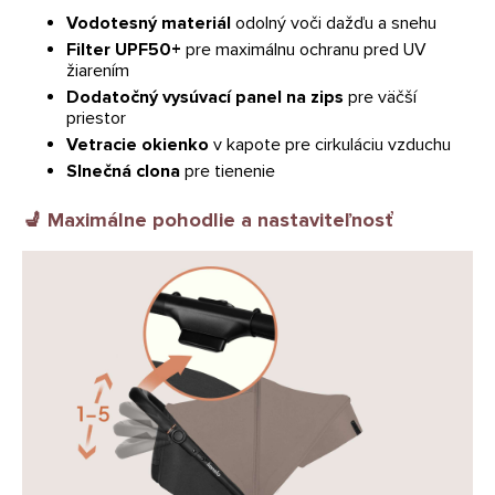
Vodotesný materiál
odolný voči dažďu a snehu
Filter UPF50+
pre maximálnu ochranu pred UV
žiarením
Dodatočný vysúvací panel na zips
pre väčší
priestor
Vetracie okienko
v kapote pre cirkuláciu vzduchu
Slnečná clona
pre tienenie
💺
Maximálne pohodlie a nastaviteľnosť