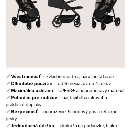
✅
Všestrannosť
– zvládne mesto aj náročnejší terén
✅
Dlhodobé použitie
– od 6 mesiacov do 4 rokov
✅
Maximálna ochrana
– UPF50+ a nepremokavý materiál
✅
Pohodlie pre rodičov
– nastaviteľná rukoväť a
praktické doplnky
✅
Bezpečnosť
– odpruženie, 5-bodový pás a reflexné
prvky
✅
Jednoduchá údržba
– ekokoža na podnožke, ľahko