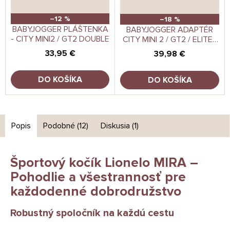
–12 %
–18 %
BABYJOGGER PLÁŠTENKA
BABYJOGGER ADAPTÉR
- CITY MINI2 / GT2 DOUBLE
CITY MINI 2 / GT2 / ELITE2
- SINGLE - CSA - MAXI
33,95 €
39,98 €
COSI/CYBEX
DO KOŠÍKA
DO KOŠÍKA
Popis
Podobné (12)
Diskusia (1)
Športový kočík Lionelo MIRA –
Pohodlie a všestrannosť pre
každodenné dobrodružstvo
Robustný spoločník na každú cestu