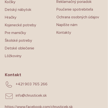
e
Reklamačný poriadok
Kočíky
Poučenie spotrebiteľa
Detský nábytok
Ochrana osobných údajov
Hračky
Napíšte nám
Kojenecké potreby
Kontakty
Pre mamičky
Školské potreby
Detské oblečenie
Lôžkoviny
Kontakt
+421 903 765 266
info
@
chrusticek.sk
https://www.facebook.com/chrusticek.sk