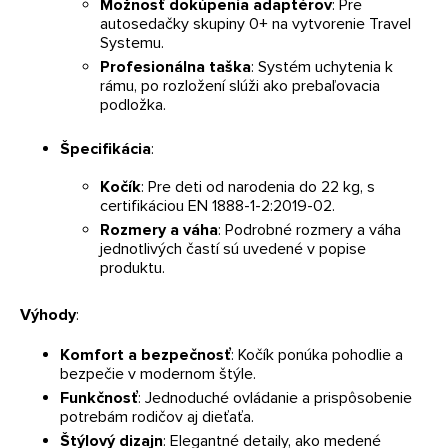
Možnosť dokúpenia adaptérov
: Pre
autosedačky skupiny 0+ na vytvorenie Travel
Systemu.
Profesionálna taška
: Systém uchytenia k
rámu, po rozložení slúži ako prebaľovacia
podložka.
Špecifikácia
:
Kočík
: Pre deti od narodenia do 22 kg, s
certifikáciou EN 1888-1-2:2019-02.
Rozmery a váha
: Podrobné rozmery a váha
jednotlivých častí sú uvedené v popise
produktu.
Výhody
:
Komfort a bezpečnosť
: Kočík ponúka pohodlie a
bezpečie v modernom štýle.
Funkčnosť
: Jednoduché ovládanie a prispôsobenie
potrebám rodičov aj dieťaťa.
Štýlový dizajn
: Elegantné detaily, ako medené