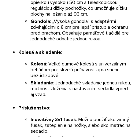
opierkou vysokou 50 cm a teleskopickou
reguláciou dĺžky podnožky, čo umožňuje dĺžku
plochy na ležanie až 93 cm.
Gondola
: „Vysoká gondola“ s adaptérmi
zdvíhajúcimi o 8 cm pre lepší prístup a ochranu
pred prachom. Obsahuje pamäťové tlačidlá pre
jednoduché odňatie jednou rukou.
Kolesá a skladanie
:
Kolesá
: Veľké gumové kolesá s univerzálnym
behúňom pre skvelú priľnavosť aj na snehu,
bezúdržbové.
Skladanie
: Jednoduché skladanie jednou rukou,
možnosť zloženia s nastavením sedadla vpred
aj vzad.
Príslušenstvo
:
Inovatívny 3v1 fusak
: Možno použiť ako zimný
fusak, zateplenie na nožky, alebo ako matrac na
sedadlo.