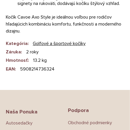
signety na rukoväti, dodávajú kočíku štýlový vzhľad.
Kočík Cavoe Axo Style je ideálnou voľbou pre rodičov
hľadajúcich kombináciu komfortu, funkčnosti a moderného
dizajnu.
Kategória
:
Golfové a športové kočíky
Záruka
:
2 roky
Hmotnosť
:
13.2 kg
EAN
:
5908214736324
Z
á
p
Podpora
ä
Naša Ponuka
t
Obchodné podmienky
Autosedačky
i