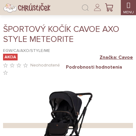
Prejsť
Prihlásenie
na
NÁKUPNÝ
obsah
KOŠÍK
ŠPORTOVÝ KOČÍK CAVOE AXO
STYLE METEORITE
EGW/CA/AXO/STYLE/ME
Značka:
Cavoe
AKCIA
Neohodnotené
Podrobnosti hodnotenia
PRIEMERNÉ
HODNOTENIE
PRODUKTU
JE
0,0
Z
5
HVIEZDIČIEK.