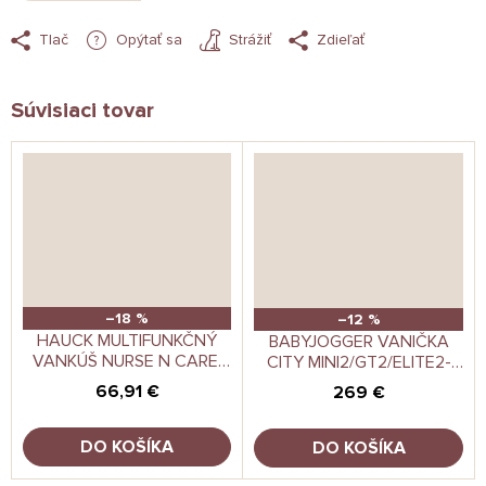
Tlač
Opýtať sa
Strážiť
Zdieľať
Súvisiaci tovar
–18 %
–12 %
HAUCK MULTIFUNKČNÝ
BABYJOGGER VANIČKA
VANKÚŠ NURSE N CARE,
CITY MINI2/GT2/ELITE2-
SMOKY PINK
SINGLE-OPULENT BLACK
66,91 €
269 €
DO KOŠÍKA
DO KOŠÍKA