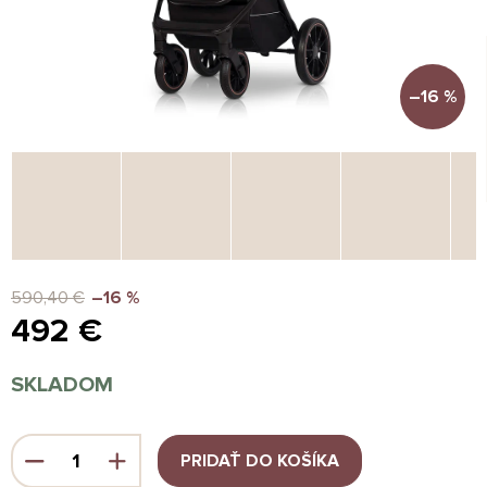
–16 %
590,40 €
–16 %
492 €
Jednotková
SKLADOM
cena:
PRIDAŤ DO KOŠÍKA