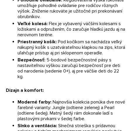
umožňuje pohodlné ovládanie pre rodičov rôznych
výšok. Zníženie rukoväte je užitočné pri prekonávaní
obrubníkov.
Veľké kolesá:
Flex je vybavený väčšími kolesami s
ložiskami a odpružením, čo zaručuje hladkú jazdu aj na
nerovnom teréne.
Priestranný košík:
Pod kočíkom sa nachádza veľký
nákupný košík s uzatvárateľnou klapkou na zips, ktorá
uľahčuje prístup aj pri sklopenom operadle.
Bezpečnosť:
5-bodové bezpečnostné pásy s
nastaviteľnou výškou zaručujú bezpečnosť pre deti
od narodenia (sedenie 0+), aj pre väčšie deti do 22
kg.
Dizajn a komfort:
Moderné farby:
Najnovšia kolekcia ponúka dve nové
farebné varianty: Jungle (odtiene zelenej) a Pearl
(odtiene šedej). Matný šedý rám dokonale ladí s
plastovými prvkami v šedej farbe.
Slnko a ventilácia:
Slnečná strieška s prídavnou