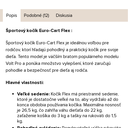
Popis
Podobné (12)
Diskusia
Športový kočík Euro-Cart Flex :
Športový kočík Euro-Cart Flex je ideálnou voľbou pre
rodičov, ktorí hľadajú pohodlný a praktický kočík pre svoje
dieťa. Tento model je väčším bratom populárneho modelu
Volt Pro a ponúka množstvo vylepšení, ktoré zaručujú
pohodlie a bezpečnosť pre dieťa aj rodiča.
Hlavné vlastnosti:
Veľké sedenie:
Kočík Flex má priestranné sedenie,
ktoré je dostatočne veľké na to, aby vydržalo až do
konca obdobia používania kočíka. Maximálna nosnosť
je 26,5 kg, čo zahŕňa váhu dieťaťa do 22 kg,
zaťaženie košíka do 3 kg a tašky na rukoväti do 1,5
kg.
Pohodlné ovládanie:
Regulovateľná výška rukoväte