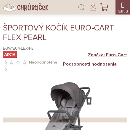
Prejsť
Prihlásenie
na
NÁKUPNÝ
obsah
KOŠÍK
ŠPORTOVÝ KOČÍK EURO-CART
FLEX PEARL
EGW/EU/FLEX/PE
Značka:
Euro-Cart
AKCIA
Neohodnotené
Podrobnosti hodnotenia
PRIEMERNÉ
HODNOTENIE
PRODUKTU
JE
0,0
Z
5
HVIEZDIČIEK.