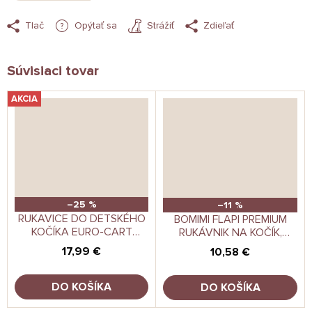
Tlač
Opýtať sa
Strážiť
Zdieľať
Súvisiaci tovar
AKCIA
–25 %
–11 %
RUKAVICE DO DETSKÉHO
BOMIMI FLAPI PREMIUM
KOČÍKA EURO-CART
RUKÁVNIK NA KOČÍK,
GREYFOX
GREY-PINK
17,99 €
10,58 €
DO KOŠÍKA
DO KOŠÍKA