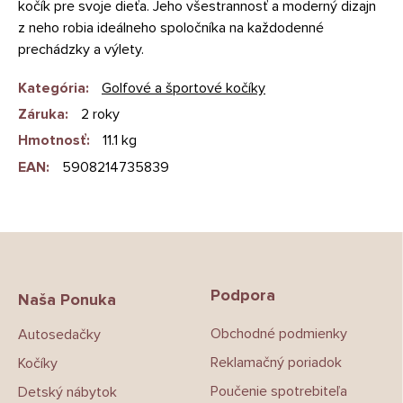
kočík pre svoje dieťa. Jeho všestrannosť a moderný dizajn
z neho robia ideálneho spoločníka na každodenné
prechádzky a výlety.
Kategória
:
Golfové a športové kočíky
Záruka
:
2 roky
Hmotnosť
:
11.1 kg
EAN
:
5908214735839
Z
á
p
Podpora
ä
Naša Ponuka
t
Obchodné podmienky
Autosedačky
i
e
Reklamačný poriadok
Kočíky
Poučenie spotrebiteľa
Detský nábytok