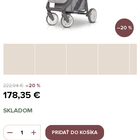
–20 %
222,94 €
–20 %
178,35 €
Jednotková
SKLADOM
cena:
PRIDAŤ DO KOŠÍKA