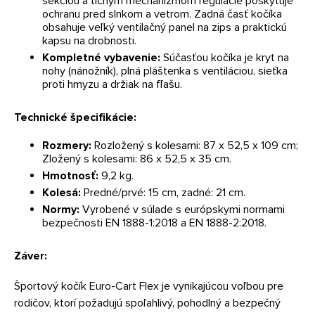
sekciou a tichým mechanizmom regulácie poskytuje
ochranu pred slnkom a vetrom. Zadná časť kočíka
obsahuje veľký ventilačný panel na zips a praktickú
kapsu na drobnosti.
Kompletné vybavenie:
Súčasťou kočíka je kryt na
nohy (nánožník), plná pláštenka s ventiláciou, sieťka
proti hmyzu a držiak na fľašu.
Technické špecifikácie:
Rozmery:
Rozložený s kolesami: 87 x 52,5 x 109 cm;
Zložený s kolesami: 86 x 52,5 x 35 cm.
Hmotnosť:
9,2 kg.
Kolesá:
Predné/prvé: 15 cm, zadné: 21 cm.
Normy:
Vyrobené v súlade s európskymi normami
bezpečnosti EN 1888-1:2018 a EN 1888-2:2018.
Záver:
Športový kočík Euro-Cart Flex je vynikajúcou voľbou pre
rodičov, ktorí požadujú spoľahlivý, pohodlný a bezpečný