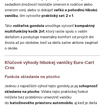
sedadlom (možnosť montáže smerom k rodičovi alebo
smerom von), alebo si dokúpiť
veľkú a pohodlnú hlbokú
vaničku
, čím vytvoríte
praktický set 2 v 1
.
Táto
voliteľná gondola
umožňuje vytvoriť
kompaktný
multifunkčný kočík 2v1
, ktorý rastie spolu s vaším
dieťaťom a poskytuje maximálny komfort od prvých dní
života až po obdobie, keď sa dieťa začne aktívne zaujímať
o okolie.
Kľúčové výhody hlbokej vaničky Euro-Cart
Crox
Funkcia skladania na plocho
Jednou z najväčších výhod tejto gondoly je jej
schopnosť
skladania na plocho
. Vďaka tejto praktickej funkcii
môžete bez problémov umiestniť vaničku
do
batožinového priestoru automobilu
, aj keď je dieťa