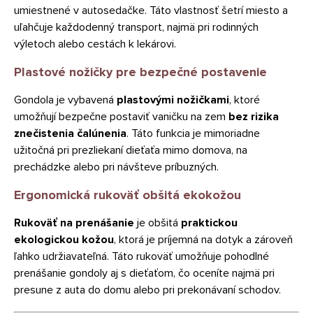
umiestnené v autosedačke. Táto vlastnosť šetrí miesto a
uľahčuje každodenný transport, najmä pri rodinných
výletoch alebo cestách k lekárovi.
Plastové nožičky pre bezpečné postavenie
Gondola je vybavená
plastovými nožičkami
, ktoré
umožňují bezpečne postaviť vaničku na zem
bez rizika
znečistenia čalúnenia
. Táto funkcia je mimoriadne
užitočná pri prezliekaní dieťaťa mimo domova, na
prechádzke alebo pri návšteve príbuzných.
Ergonomická rukoväť obšitá ekokožou
Rukoväť na prenášanie
je obšitá
praktickou
ekologickou kožou
, ktorá je príjemná na dotyk a zároveň
ľahko udržiavateľná. Táto rukoväť umožňuje pohodlné
prenášanie gondoly aj s dieťaťom, čo oceníte najmä pri
presune z auta do domu alebo pri prekonávaní schodov.