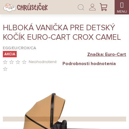
Prejsť
Prihlásenie
na
NÁKUPNÝ
obsah
KOŠÍK
HLBOKÁ VANIČKA PRE DETSKÝ
KOČÍK EURO-CART CROX CAMEL
EGG/EU/CROX/CA
Značka:
Euro-Cart
AKCIA
Neohodnotené
Podrobnosti hodnotenia
PRIEMERNÉ
HODNOTENIE
PRODUKTU
JE
0,0
Z
5
HVIEZDIČIEK.