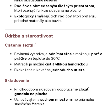
ľahko skladateľné riešenie
Rodičov s obmedzeným úložným priestorom
,
ktorí oceňujú funkciu skladania na plocho
Ekologicky zmýšľajúcich rodičov
, ktorí preferujú
prírodné materiály ako bavlnu
Údržba a starostlivosť
Čistenie textílií
Bavlnená výstelka je
odnímateľná
a možno ju
prať v
práčke
pri teplote do 30°C
Matracík je možné
čistiť vlhkou handričkou
Ekokožená rukoväť sa
jednoducho utiera
Skladovanie
Pri dlhodobom skladovaní odporúčame
zložiť
gondolu na plocho
Uchovávajte na
suchom mieste
mimo priameho
slnečného žiarenia