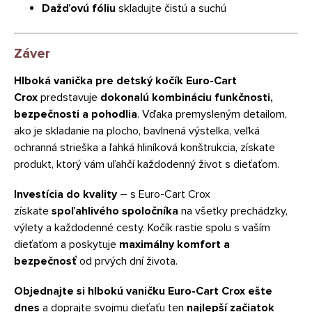
Dažďovú fóliu
skladujte čistú a suchú
Záver
Hlboká vanička pre detský kočík Euro-Cart
Crox
predstavuje
dokonalú kombináciu funkčnosti,
bezpečnosti a pohodlia
. Vďaka premysleným detailom,
ako je skladanie na plocho, bavlnená výstelka, veľká
ochranná strieška a ľahká hliníková konštrukcia, získate
produkt, ktorý vám uľahčí každodenný život s dieťaťom.
Investícia do kvality
– s Euro-Cart Crox
získate
spoľahlivého spoločníka
na všetky prechádzky,
výlety a každodenné cesty. Kočík rastie spolu s vaším
dieťaťom a poskytuje
maximálny komfort a
bezpečnosť
od prvých dní života.
Objednajte si hlbokú vaničku Euro-Cart Crox ešte
dnes
a doprajte svojmu dieťaťu ten
najlepší začiatok