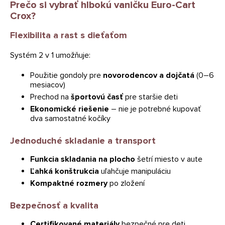
Prečo si vybrať hlbokú vaničku Euro-Cart
Crox?
Flexibilita a rast s dieťaťom
Systém 2 v 1 umožňuje:
Použitie gondoly pre
novorodencov a dojčatá
(0–6
mesiacov)
Prechod na
športovú časť
pre staršie deti
Ekonomické riešenie
– nie je potrebné kupovať
dva samostatné kočíky
Jednoduché skladanie a transport
Funkcia skladania na plocho
šetrí miesto v aute
Ľahká konštrukcia
uľahčuje manipuláciu
Kompaktné rozmery
po zložení
Bezpečnosť a kvalita
Certifikované materiály
bezpečné pre deti