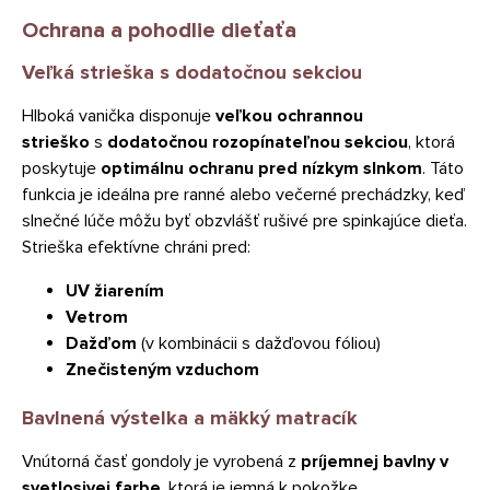
Ochrana a pohodlie dieťaťa
Veľká strieška s dodatočnou sekciou
Hlboká vanička disponuje
veľkou ochrannou
strieško
s
dodatočnou rozopínateľnou sekciou
, ktorá
poskytuje
optimálnu ochranu pred nízkym slnkom
. Táto
funkcia je ideálna pre ranné alebo večerné prechádzky, keď
slnečné lúče môžu byť obzvlášť rušivé pre spinkajúce dieťa.
Strieška efektívne chráni pred:
UV žiarením
Vetrom
Dažďom
(v kombinácii s dažďovou fóliou)
Znečisteným vzduchom
Bavlnená výstelka a mäkký matracík
Vnútorná časť gondoly je vyrobená z
príjemnej bavlny v
svetlosivej farbe
, ktorá je jemná k pokožke