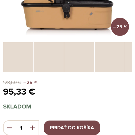
–25 %
128,69 €
–25 %
95,33 €
Jednotková
SKLADOM
cena:
PRIDAŤ DO KOŠÍKA