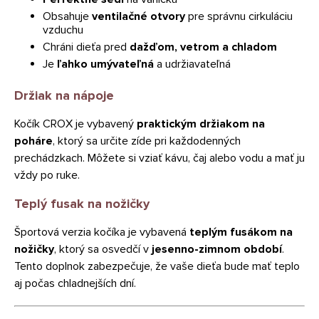
Obsahuje
ventilačné otvory
pre správnu cirkuláciu
vzduchu
Chráni dieťa pred
dažďom, vetrom a chladom
Je
ľahko umývateľná
a udržiavateľná
Držiak na nápoje
Kočík CROX je vybavený
praktickým držiakom na
poháre
, ktorý sa určite zíde pri každodenných
prechádzkach. Môžete si vziať kávu, čaj alebo vodu a mať ju
vždy po ruke.
Teplý fusak na nožičky
Športová verzia kočíka je vybavená
teplým fusákom na
nožičky
, ktorý sa osvedčí v
jesenno-zimnom období
.
Tento doplnok zabezpečuje, že vaše dieťa bude mať teplo
aj počas chladnejších dní.