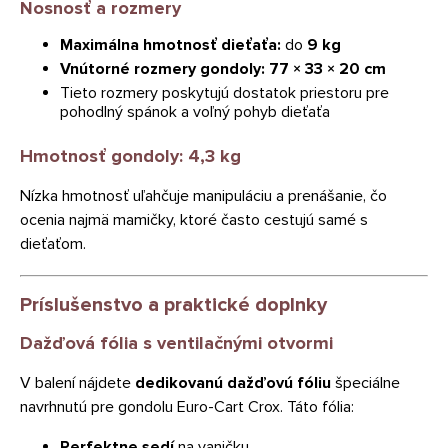
Nosnosť a rozmery
Maximálna hmotnosť dieťaťa:
do
9 kg
Vnútorné rozmery gondoly:
77 × 33 × 20 cm
Tieto rozmery poskytujú dostatok priestoru pre
pohodlný spánok a voľný pohyb dieťaťa
Hmotnosť gondoly:
4,3 kg
Nízka hmotnosť uľahčuje manipuláciu a prenášanie, čo
ocenia najmä mamičky, ktoré často cestujú samé s
dieťaťom.
Príslušenstvo a praktické doplnky
Dažďová fólia s ventilačnými otvormi
V balení nájdete
dedikovanú dažďovú fóliu
špeciálne
navrhnutú pre gondolu Euro-Cart Crox. Táto fólia:
Perfektne sedí
na vaničku