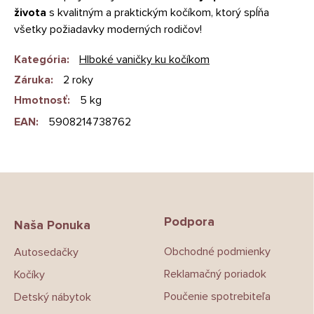
života
s kvalitným a praktickým kočíkom, ktorý spĺňa
všetky požiadavky moderných rodičov!
Kategória
:
Hlboké vaničky ku kočíkom
Záruka
:
2 roky
Hmotnosť
:
5 kg
EAN
:
5908214738762
Z
á
p
Podpora
ä
Naša Ponuka
t
Obchodné podmienky
Autosedačky
i
e
Reklamačný poriadok
Kočíky
Poučenie spotrebiteľa
Detský nábytok