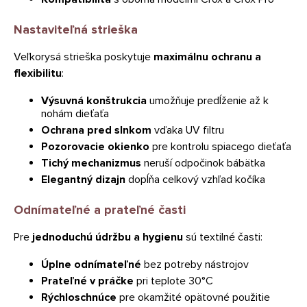
Nastaviteľná strieška
Veľkorysá strieška poskytuje
maximálnu ochranu a
flexibilitu
:
Výsuvná konštrukcia
umožňuje predĺženie až k
nohám dieťaťa
Ochrana pred slnkom
vďaka UV filtru
Pozorovacie okienko
pre kontrolu spiacego dieťaťa
Tichý mechanizmus
neruší odpočinok bábätka
Elegantný dizajn
dopĺňa celkový vzhľad kočíka
Odnímateľné a prateľné časti
Pre
jednoduchú údržbu a hygienu
sú textilné časti:
Úplne odnímateľné
bez potreby nástrojov
Prateľné v práčke
pri teplote 30°C
Rýchloschnúce
pre okamžité opätovné použitie