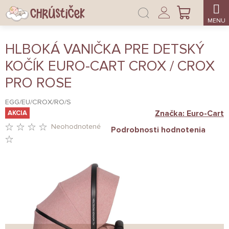
Prejsť
Prihlásenie
na
NÁKUPNÝ
obsah
KOŠÍK
HLBOKÁ VANIČKA PRE DETSKÝ
KOČÍK EURO-CART CROX / CROX
PRO ROSE
EGG/EU/CROX/RO/S
Značka:
Euro-Cart
AKCIA
Neohodnotené
Podrobnosti hodnotenia
PRIEMERNÉ
HODNOTENIE
PRODUKTU
JE
0,0
Z
5
HVIEZDIČIEK.