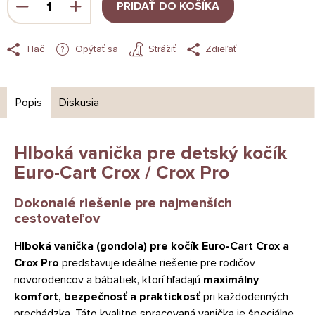
PRIDAŤ DO KOŠÍKA
Tlač
Opýtať sa
Strážiť
Zdieľať
Popis
Diskusia
Hlboká vanička pre detský kočík
Euro-Cart Crox / Crox Pro
Dokonalé riešenie pre najmenších
cestovateľov
Hlboká vanička (gondola) pre kočík Euro-Cart Crox a
Crox Pro
predstavuje ideálne riešenie pre rodičov
novorodencov a bábätiek, ktorí hľadajú
maximálny
komfort, bezpečnosť a praktickosť
pri každodenných
prechádzka. Táto kvalitne spracovaná vanička je špeciálne