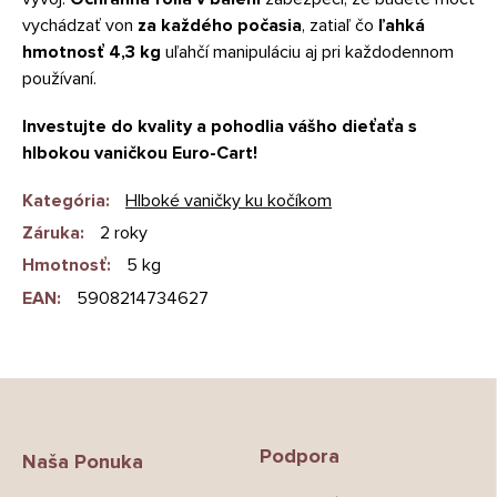
vychádzať von
za každého počasia
, zatiaľ čo
ľahká
hmotnosť 4,3 kg
uľahčí manipuláciu aj pri každodennom
používaní.
Investujte do kvality a pohodlia vášho dieťaťa s
hlbokou vaničkou Euro-Cart!
Kategória
:
Hlboké vaničky ku kočíkom
Záruka
:
2 roky
Hmotnosť
:
5 kg
EAN
:
5908214734627
Z
á
p
Podpora
ä
Naša Ponuka
t