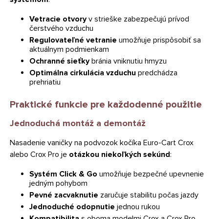
Vetracie otvory
v strieške zabezpečujú prívod
čerstvého vzduchu
Regulovateľné vetranie
umožňuje prispôsobiť sa
aktuálnym podmienkam
Ochranné sieťky
bránia vniknutiu hmyzu
Optimálna cirkulácia vzduchu
predchádza
prehriatiu
Praktické funkcie pre každodenné použitie
Jednoduchá montáž a demontáž
Nasadenie vaničky na podvozok kočíka Euro-Cart Crox
alebo Crox Pro je
otázkou niekoľkých sekúnd
:
Systém Click & Go
umožňuje bezpečné upevnenie
jedným pohybom
Pevné zacvaknutie
zaručuje stabilitu počas jazdy
Jednoduché odopnutie
jednou rukou
Kompatibilita
s oboma modelmi Crox a Crox Pro