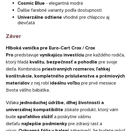
Cosmic Blue
- elegantná modrá
Ďalšie farebné varianty podľa dostupnosti
Univerzálne odtiene
vhodné pre chlapcov aj
dievčatá
Záver
Hlboká vanička pre Euro-Cart Crox / Crox
Pro
predstavuje
vynikajúcu investíciu
pre každého rodiča,
ktorý hľadá
kvalitu, bezpečnosť a pohodlie
pre svoje
dieťa. Kombinácia
priestranných rozmerov, ľahkej
konštrukcie, kompletného príslušenstva a prémiových
materiálov
z nej robí
ideálnu voľbu
pre prvé mesiace
života vášho bábätka.
Vďaka
jednoduchej údržbe, dlhej životnosti a
univerzálnej kompatibilite
získate produkt, ktorý vám
bude
spoľahlivo slúžiť
a poskytne vášmu
dieťaťu
najlepšie podmienky
pre zdravý rast a
vývoj.
Ochranná fólia v balení
zabezpečí, že budete môcť