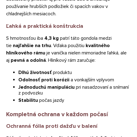
používanie hrubších podložiek či spacích vakov v
chladnejších mesiacoch.
Ľahká a praktická konštrukcia
S hmotnosťou iba
4,3 kg
patrí táto gondola medzi
tie
najľahšie na trhu
. Vďaka použitiu
kvalitného
hliníkového rámu
je vanička nielen mimoriadne ľahká, ale
aj
pevná a odolná
. Hliníkový rám zaručuje:
Dlhú životnosť
produktu
Odolnosť proti korózii
a vonkajším vplyvom
Jednoduchú manipuláciu
pri nasadzovaní a snímaní
z podvozku
Stabilitu
počas jazdy
Kompletná ochrana v každom počasí
Ochranná fólia proti dažďu v balení