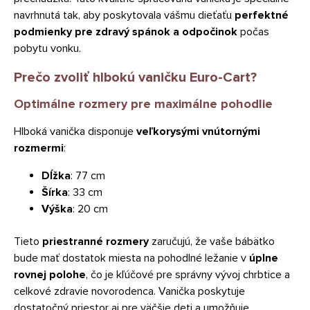
navrhnutá tak, aby poskytovala vášmu dieťaťu
perfektné
podmienky pre zdravý spánok a odpočinok
počas
pobytu vonku.
Prečo zvoliť hlbokú vaničku Euro-Cart?
Optimálne rozmery pre maximálne pohodlie
Hlboká vanička disponuje
veľkorysými vnútornými
rozmermi
:
Dĺžka
: 77 cm
Šírka
: 33 cm
Výška
: 20 cm
Tieto
priestranné rozmery
zaručujú, že vaše bábätko
bude mať dostatok miesta na pohodlné ležanie v
úplne
rovnej polohe
, čo je kľúčové pre správny vývoj chrbtice a
celkové zdravie novorodenca. Vanička poskytuje
dostatočný priestor aj pre väčšie deti a umožňuje