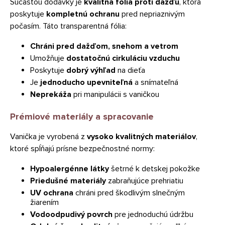
Súčasťou dodávky je
kvalitná fólia proti dažďu
, ktorá
poskytuje
kompletnú ochranu
pred nepriaznivým
počasím. Táto transparentná fólia:
Chráni pred dažďom, snehom a vetrom
Umožňuje
dostatočnú cirkuláciu vzduchu
Poskytuje
dobrý výhľad
na dieťa
Je
jednoducho upevniteľná
a snímateľná
Neprekáža
pri manipulácii s vaničkou
Prémiové materiály a spracovanie
Vanička je vyrobená z
vysoko kvalitných materiálov
,
ktoré spĺňajú prísne bezpečnostné normy:
Hypoalergénne látky
šetrné k detskej pokožke
Priedušné materiály
zabraňujúce prehriatiu
UV ochrana
chráni pred škodlivým slnečným
žiarením
Vodoodpudivý povrch
pre jednoduchú údržbu