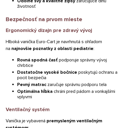
Odolné švy a kvalitné zipsy
zaručujúce dlhú
životnosť
Bezpečnosť na prvom mieste
Ergonomický dizajn pre zdravý vývoj
Hlboká vanička Euro-Cart je navrhnutá s ohľadom
na
najnovšie poznatky z oblasti pediatrie
:
Rovná spodná časť
podporuje správny vývoj
chrbtice
Dostatočne vysoké bočnice
poskytujú ochranu a
pocit bezpečia
Pevný matrac
zaručuje správnu podporu tela
Optimálna hĺbka
chráni pred pádom a vonkajšími
vplyvmi
Ventilačný systém
Vanička je vybavená
premysleným ventilačným
systémom
: