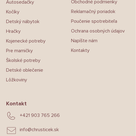
Obchodné podmienky
Autosedačky
i
e
Reklamačný poriadok
Kočíky
Poučenie spotrebiteľa
Detský nábytok
Ochrana osobných údajov
Hračky
Napíšte nám
Kojenecké potreby
Kontakty
Pre mamičky
Školské potreby
Detské oblečenie
Lôžkoviny
Kontakt
+421 903 765 266
info
@
chrusticek.sk