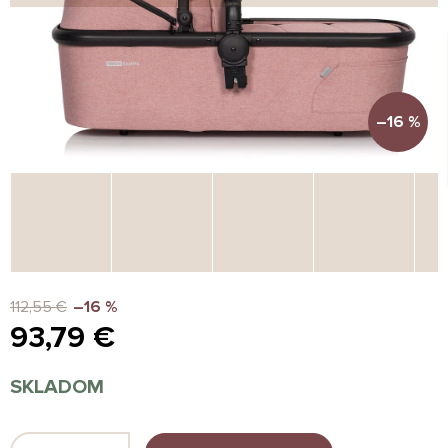
–16 %
112,55 €
–16 %
93,79 €
Jednotková
SKLADOM
cena: