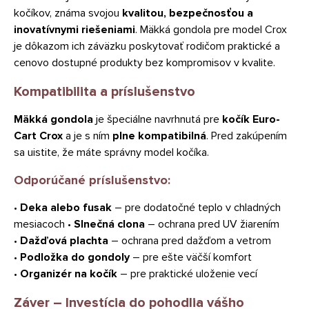
kočíkov, známa svojou
kvalitou, bezpečnosťou a
inovatívnymi riešeniami
. Mäkká gondola pre model Crox
je dôkazom ich záväzku poskytovať rodičom praktické a
cenovo dostupné produkty bez kompromisov v kvalite.
Kompatibilita a príslušenstvo
Mäkká gondola
je špeciálne navrhnutá pre
kočík Euro-
Cart Crox
a je s ním
plne kompatibilná
. Pred zakúpením
sa uistite, že máte správny model kočíka.
Odporúčané príslušenstvo:
•
Deka alebo fusak
– pre dodatočné teplo v chladných
mesiacoch •
Slnečná clona
– ochrana pred UV žiarením
•
Dažďová plachta
– ochrana pred dažďom a vetrom
•
Podložka do gondoly
– pre ešte väčší komfort
•
Organizér na kočík
– pre praktické uloženie vecí
Záver – Investícia do pohodlia vášho