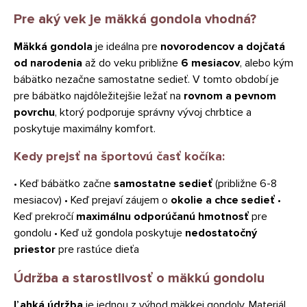
Pre aký vek je mäkká gondola vhodná?
Mäkká gondola
je ideálna pre
novorodencov a dojčatá
od narodenia
až do veku približne
6 mesiacov
, alebo kým
bábätko nezačne samostatne sedieť. V tomto období je
pre bábätko najdôležitejšie ležať na
rovnom a pevnom
povrchu
, ktorý podporuje správny vývoj chrbtice a
poskytuje maximálny komfort.
Kedy prejsť na športovú časť kočíka:
• Keď bábätko začne
samostatne sedieť
(približne 6-8
mesiacov) • Keď prejaví záujem o
okolie a chce sedieť
•
Keď prekročí
maximálnu odporúčanú hmotnosť
pre
gondolu • Keď už gondola poskytuje
nedostatočný
priestor
pre rastúce dieťa
Údržba a starostlivosť o mäkkú gondolu
Ľahká údržba
je jednou z výhod mäkkej gondoly. Materiál