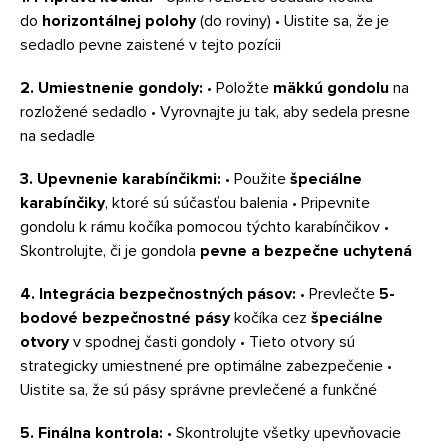
do
horizontálnej polohy
(do roviny) • Uistite sa, že je
sedadlo pevne zaistené v tejto pozícii
2. Umiestnenie gondoly:
• Položte
mäkkú gondolu
na
rozložené sedadlo • Vyrovnajte ju tak, aby sedela presne
na sedadle
3. Upevnenie karabínčikmi:
• Použite
špeciálne
karabínčiky
, ktoré sú súčasťou balenia • Pripevnite
gondolu k rámu kočíka pomocou týchto karabínčikov •
Skontrolujte, či je gondola
pevne a bezpečne uchytená
4. Integrácia bezpečnostných pásov:
• Prevlečte
5-
bodové bezpečnostné pásy
kočíka cez
špeciálne
otvory
v spodnej časti gondoly • Tieto otvory sú
strategicky umiestnené pre optimálne zabezpečenie •
Uistite sa, že sú pásy správne prevlečené a funkčné
5. Finálna kontrola:
• Skontrolujte všetky upevňovacie