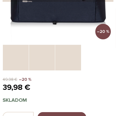
–20 %
49,98 €
–20 %
39,98 €
Jednotková
SKLADOM
cena: