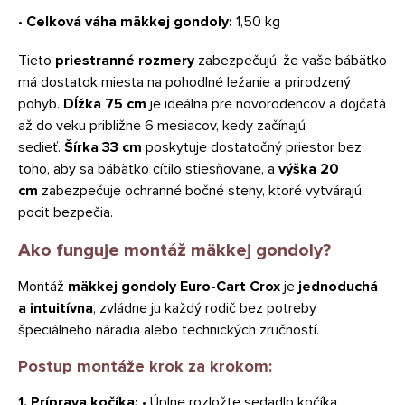
•
Celková váha mäkkej gondoly:
1,50 kg
Tieto
priestranné rozmery
zabezpečujú, že vaše bábätko
má dostatok miesta na pohodlné ležanie a prirodzený
pohyb.
Dĺžka 75 cm
je ideálna pre novorodencov a dojčatá
až do veku približne 6 mesiacov, kedy začínajú
sedieť.
Šírka 33 cm
poskytuje dostatočný priestor bez
toho, aby sa bábätko cítilo stiesňovane, a
výška 20
cm
zabezpečuje ochranné bočné steny, ktoré vytvárajú
pocit bezpečia.
Ako funguje montáž mäkkej gondoly?
Montáž
mäkkej gondoly Euro-Cart Crox
je
jednoduchá
a intuitívna
, zvládne ju každý rodič bez potreby
špeciálneho náradia alebo technických zručností.
Postup montáže krok za krokom:
1. Príprava kočíka:
• Úplne rozložte sedadlo kočíka