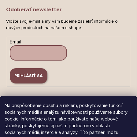
Odoberať newsletter
Vložte svoj e-mail a my Vám budeme zasielať informácie o
nových produktoch na našom e-shope.
Email
PRIHLÁSIŤ SA
Na prispôsobenie obsahu a reklám, poskytovanie funkcií
sociálnych médií a analýzu návštevnosti používame súbory
cookie. Informácie o tom, ako používate naše webové
Árukereső.hu
stránky, poskytujeme aj našim partnerom v oblasti
sociálnych médií, inzercie a analýzy. Títo partneri môžu