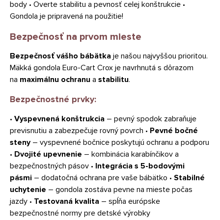
body • Overte stabilitu a pevnosť celej konštrukcie •
Gondola je pripravená na použitie!
Bezpečnosť na prvom mieste
Bezpečnosť vášho bábätka
je našou najvyššou prioritou.
Mäkká gondola Euro-Cart Crox je navrhnutá s dôrazom
na
maximálnu ochranu
a
stabilitu
.
Bezpečnostné prvky:
•
Vyspevnená konštrukcia
– pevný spodok zabraňuje
previsnutiu a zabezpečuje rovný povrch •
Pevné bočné
steny
– vyspevnené bočnice poskytujú ochranu a podporu
•
Dvojité upevnenie
– kombinácia karabínčikov a
bezpečnostných pásov •
Integrácia s 5-bodovými
pásmi
– dodatočná ochrana pre vaše bábätko •
Stabilné
uchytenie
– gondola zostáva pevne na mieste počas
jazdy •
Testovaná kvalita
– spĺňa európske
bezpečnostné normy pre detské výrobky