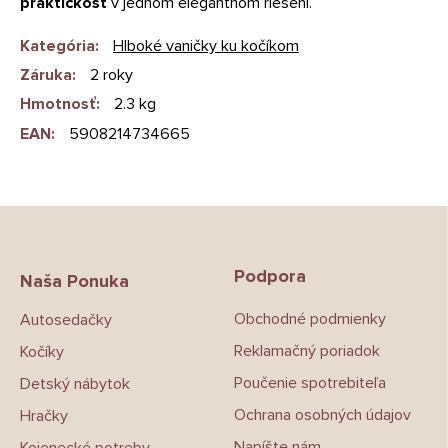
praktickosť
v jednom elegantnom riešení.
Kategória
:
Hlboké vaničky ku kočíkom
Záruka
:
2 roky
Hmotnosť
:
2.3 kg
EAN
:
5908214734665
Z
á
p
Podpora
ä
Naša Ponuka
t
Obchodné podmienky
Autosedačky
i
e
Reklamačný poriadok
Kočíky
Poučenie spotrebiteľa
Detský nábytok
Ochrana osobných údajov
Hračky
Napíšte nám
Kojenecké potreby