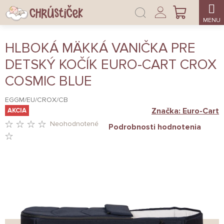
Prejsť
Prihlásenie
na
NÁKUPNÝ
obsah
KOŠÍK
HLBOKÁ MÄKKÁ VANIČKA PRE
DETSKÝ KOČÍK EURO-CART CROX
COSMIC BLUE
EGGM/EU/CROX/CB
Značka:
Euro-Cart
AKCIA
Neohodnotené
Podrobnosti hodnotenia
PRIEMERNÉ
HODNOTENIE
PRODUKTU
JE
0,0
Z
5
HVIEZDIČIEK.