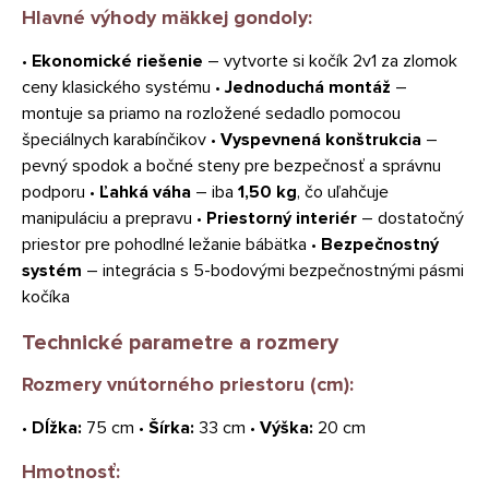
Hlavné výhody mäkkej gondoly:
•
Ekonomické riešenie
– vytvorte si kočík 2v1 za zlomok
ceny klasického systému •
Jednoduchá montáž
–
montuje sa priamo na rozložené sedadlo pomocou
špeciálnych karabínčikov •
Vyspevnená konštrukcia
–
pevný spodok a bočné steny pre bezpečnosť a správnu
podporu •
Ľahká váha
– iba
1,50 kg
, čo uľahčuje
manipuláciu a prepravu •
Priestorný interiér
– dostatočný
priestor pre pohodlné ležanie bábätka •
Bezpečnostný
systém
– integrácia s 5-bodovými bezpečnostnými pásmi
kočíka
Technické parametre a rozmery
Rozmery vnútorného priestoru (cm):
•
Dĺžka:
75 cm •
Šírka:
33 cm •
Výška:
20 cm
Hmotnosť: