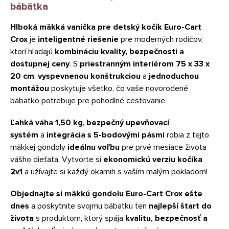
bábätka
Hlboká mäkká vanička pre detský kočík Euro-Cart
Crox
je
inteligentné riešenie
pre moderných rodičov,
ktorí hľadajú
kombináciu kvality, bezpečnosti a
dostupnej ceny
. S
priestranným interiérom 75 x 33 x
20 cm
,
vyspevnenou konštrukciou
a
jednoduchou
montážou
poskytuje všetko, čo vaše novorodené
bábätko potrebuje pre pohodlné cestovanie.
Ľahká váha 1,50 kg
,
bezpečný upevňovací
systém
a
integrácia s 5-bodovými pásmi
robia z tejto
mäkkej gondoly
ideálnu voľbu
pre prvé mesiace života
vášho dieťaťa. Vytvorte si
ekonomickú verziu kočíka
2v1
a užívajte si každý okamih s vaším malým pokladom!
Objednajte si mäkkú gondolu Euro-Cart Crox ešte
dnes
a poskytnite svojmu bábätku ten
najlepší štart do
života
s produktom, ktorý spája
kvalitu, bezpečnosť a