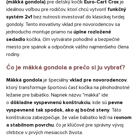
(mäkká gondola)
pre detský kočík
Euro-Cart Crox
je
ideálnou voľbou pre rodičov, ktorí chcú vytvoriť
funkčný
systém 2v1
bez nutnosti investovať do klasickej tvrdej
gondoly. Tento inovatívny vklad pre novorodencov sa
jednoducho montuje priamo na
úplne rozložené
sedadlo
kočíka, čím vytvárate pohodlné a bezpečné
miesto pre spánok a odpočinok vášho najmenšieho člena
rodiny.
Čo je mäkká gondola a prečo si ju vybrať?
Mäkká gondola
je špeciálny
vklad pre novorodencov
,
ktorý transformuje športovú časť kočíka na plnohodnotné
ležanie pre bábätko. Napriek názvu "mäkká" ide
o
dôkladne vyspevnenú konštrukciu
, kde sú
pevne
vyspevnené tak spodok, ako aj bočné steny
. Táto
konštrukcia zabezpečuje, že vaše bábätko leží na
rovnom
a stabilnom povrchu
, čo je kľúčové pre správny vývoj
chrbtice v prvých mesiacoch života.