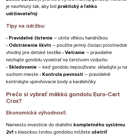
je navrhnutý tak, aby bol
praktický a ľahko
udržiavateľný
.
Tipy na údržbu:
•
Pravidelné čistenie
– utrite vlhkou handričkou
•
Odstránenie škvŕn
– použite jemný čistiaci prostriedok
vhodný pre detské textílie •
Vetranie
– pravidelne
nechajte gondolu vyvietrať na čerstvom vzduchu
•
Skladovanie
– keď gondolu nepoužívate, skladujte ju na
suchom mieste •
Kontrola pevnosti
– pravidelně
kontrolujte upevňovacie body a karabínčiky
Prečo si vybrať mäkkú gondolu Euro-Cart
Crox?
Ekonomická výhodnosť:
Namiesto investície do drahého
kompletného systému
2v1
s klasickou tvrdou gondolou môžete
ušetriť