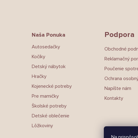
Z
á
p
ä
t
Podpora
Naša Ponuka
i
e
Autosedačky
Obchodné pod
Kočíky
Reklamačný por
Detský nábytok
Poučenie spotre
Hračky
Ochrana osobný
Kojenecké potreby
Napíšte nám
Pre mamičky
Kontakty
Školské potreby
Detské oblečenie
Lôžkoviny
Na prispôsob