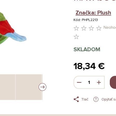
Značka:
Plush
Kód:
PHPL2213
Neoho
PRIEMERNÉ
HODNOTENIE
SKLADOM
PRODUKTU
JE
18,34 €
0,0
Jednotková
Z
cena:
5
HVIEZDIČIEK.
Tlač
Opýtať s