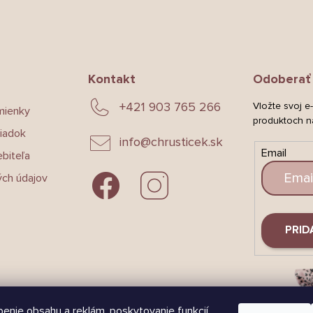
Kontakt
Odoberať 
+421 903 765 266
Vložte svoj e
mienky
produktoch n
iadok
info
@
chrusticek.sk
Email
biteľa
ch údajov
PRID
enie obsahu a reklám, poskytovanie funkcií