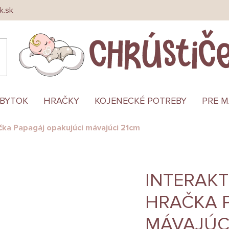
k.sk
ÁBYTOK
HRAČKY
KOJENECKÉ POTREBY
PRE 
ačka Papagáj opakujúci mávajúci 21cm
INTERAKT
HRAČKA 
MÁVAJÚC