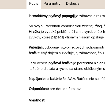
Popis
Parametry
Diskusia
Interaktívny plyšový papagáj
je zábavná a rozt
So svojou farebnou kombináciou zelenej, žltej
Hračka
je vysoká približne 21 cm a vyrobená z
zvukov, ktoré
papagáj
vtipným hlasom opakuje.
Papagáj
podporuje rozvoj rečových schopností a
hračke
živý dojem a zvyšuje jej zábavnosť, čo z 
Táto veselá
plyšová hračka
je perfektná nielen 
každého dieťaťa a rýchlo sa stane obľúbeným 
Napájanie
na
batérie
3x AAA. Batérie nie sú súč
Odporúčané
pre deti od 3 rokov.
Vlastnosti