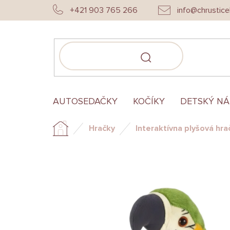
Prejsť
+421 903 765 266
info@chrustice
na
obsah
HĽADAŤ
AUTOSEDAČKY
KOČÍKY
DETSKÝ N
Hračky
Interaktívna plyšová hr
Domov