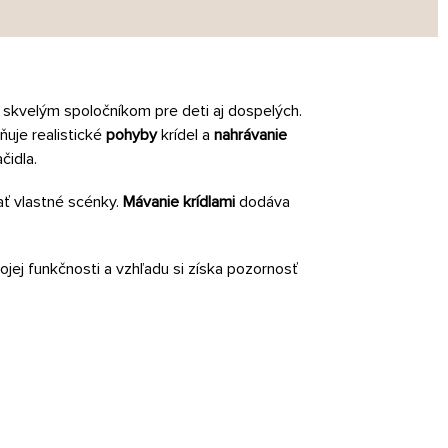
 skvelým spoločníkom pre deti aj dospelých.
uje realistické
pohyby
krídel a
nahrávanie
čidla.
ať vlastné scénky.
Mávanie krídlami
dodáva
vojej funkčnosti a vzhľadu si získa pozornosť