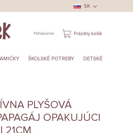
SK
Prázdny košík
Prihlásenie
NÁKUPNÝ
KOŠÍK
MAMIČKY
ŠKOLSKÉ POTREBY
DETSKÉ OBLEČENIE
ÍVNA PLYŠOVÁ
PAPAGÁJ OPAKUJÚCI
I 21CM