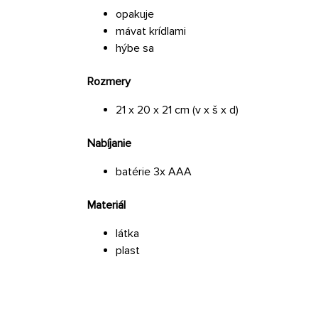
opakuje
mávat krídlami
hýbe sa
Rozmery
21 x 20 x 21 cm (v x š x d)
Nabíjanie
batérie 3x AAA
Materiál
látka
plast