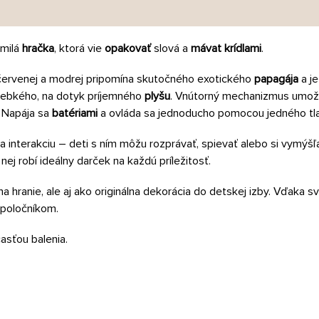
omilá
hračka
, ktorá vie
opakovať
slová a
mávat krídlami
.
, červenej a modrej pripomína skutočného exotického
papagája
a je
 hebkého, na dotyk príjemného
plyšu
. Vnútorný mechanizmus umožň
 Napája sa
batériami
a ovláda sa jednoducho pomocou jedného tla
 interakciu – deti s ním môžu rozprávať, spievať alebo si vymýšľ
nej robí ideálny darček na každú príležitosť.
na hranie, ale aj ako originálna dekorácia do detskej izby. Vďaka s
spoločníkom.
asťou balenia.