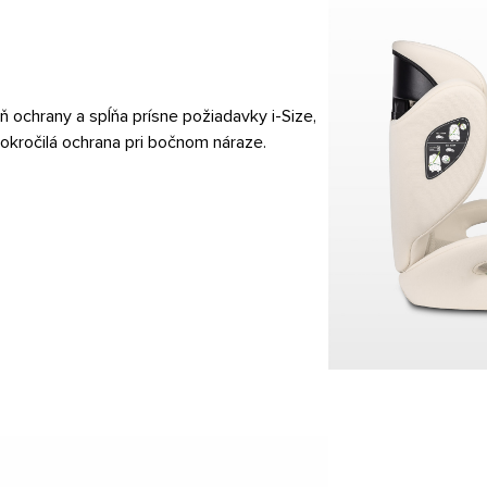
 ochrany a spĺňa prísne požiadavky i-Size,
okročilá ochrana pri bočnom náraze.