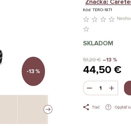
Značka:
Carete
Kód:
TERO-1871
Neoho
PRIEMERNÉ
HODNOTENIE
SKLADOM
PRODUKTU
JE
51,20 €
–13 %
44,50 €
0,0
-13
%
Z
Jednotková
5
cena:
HVIEZDIČIEK.
Tlač
Opýtať s