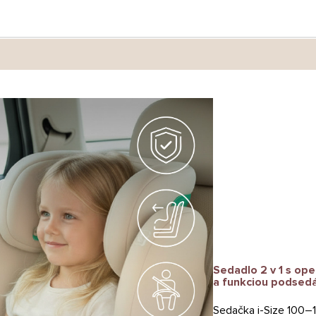
Sedadlo 2 v 1 s op
a funkciou podsed
Sedačka i-Size 100–1