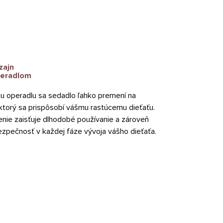
zajn
peradlom
 operadlu sa sedadlo ľahko premení na
torý sa prispôsobí vášmu rastúcemu dieťaťu.
enie zaisťuje dlhodobé používanie a zároveň
bezpečnosť v každej fáze vývoja vášho dieťaťa.