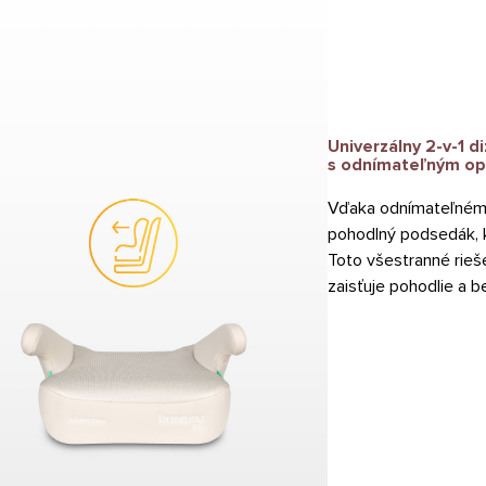
Univerzálny 2-v-1 di
s odnímateľným o
Vďaka odnímateľnému
pohodlný podsedák, k
Toto všestranné rieš
zaisťuje pohodlie a 