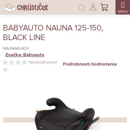
Prejsť
Prihlásenie
na
NÁKUPNÝ
obsah
KOŠÍK
BABYAUTO NAUNA 125-150,
BLACK LINE
NAUNABLACK
Značka:
Babyauto
Neohodnotené
Podrobnosti hodnotenia
PRIEMERNÉ
HODNOTENIE
PRODUKTU
JE
0,0
Z
5
HVIEZDIČIEK.