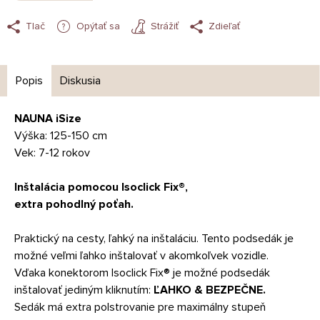
Tlač
Opýtať sa
Strážiť
Zdieľať
Popis
Diskusia
NAUNA iSize
Výška: 125-150 cm
Vek: 7-12 rokov
Inštalácia pomocou Isoclick Fix®,
extra pohodlný poťah.
Praktický na cesty, ľahký na inštaláciu.
Tento podsedák je
možné veľmi ľahko inštalovať v akomkoľvek vozidle.
Vďaka konektorom Isoclick Fix® je možné podsedák
inštalovať jediným kliknutím:
ĽAHKO & BEZPEČNE.
Sedák má extra polstrovanie pre maximálny stupeň