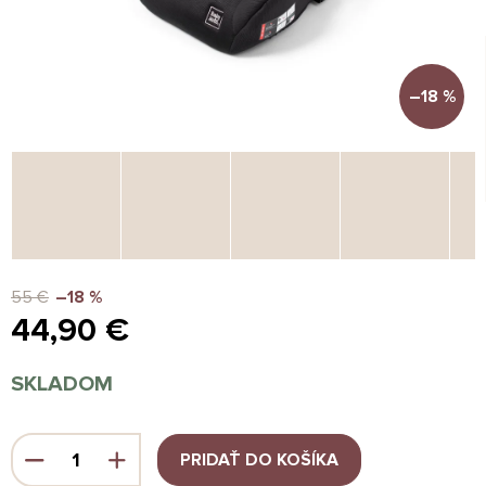
–18 %
55 €
–18 %
44,90 €
Jednotková
SKLADOM
cena:
PRIDAŤ DO KOŠÍKA