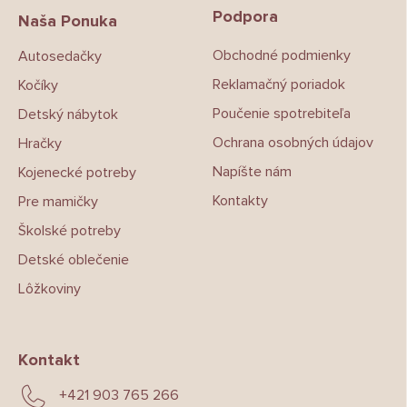
p
Podpora
ä
Naša Ponuka
t
Obchodné podmienky
Autosedačky
i
e
Reklamačný poriadok
Kočíky
Poučenie spotrebiteľa
Detský nábytok
Ochrana osobných údajov
Hračky
Napíšte nám
Kojenecké potreby
Kontakty
Pre mamičky
Školské potreby
Detské oblečenie
Lôžkoviny
Kontakt
+421 903 765 266