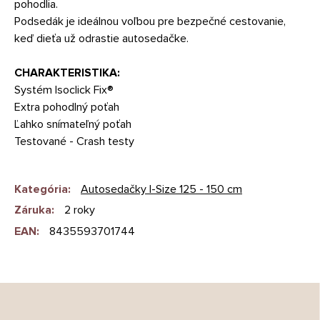
pohodlia.
Podsedák je ideálnou voľbou pre bezpečné cestovanie,
keď dieťa už odrastie autosedačke.
CHARAKTERISTIKA:
Systém Isoclick Fix®
Extra pohodlný poťah
Ľahko snímateľný poťah
Testované - Crash testy
Kategória
:
Autosedačky I-Size 125 - 150 cm
Záruka
:
2 roky
EAN
:
8435593701744
Z
á