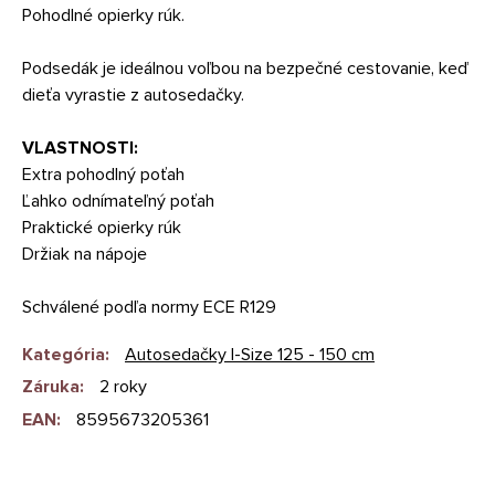
Pohodlné opierky rúk.
Podsedák je ideálnou voľbou na bezpečné cestovanie, keď
dieťa vyrastie z autosedačky.
VLASTNOSTI:
Extra pohodlný poťah
Ľahko odnímateľný poťah
Praktické opierky rúk
Držiak na nápoje
Schválené podľa normy ECE R129
Kategória
:
Autosedačky I-Size 125 - 150 cm
Záruka
:
2 roky
EAN
:
8595673205361