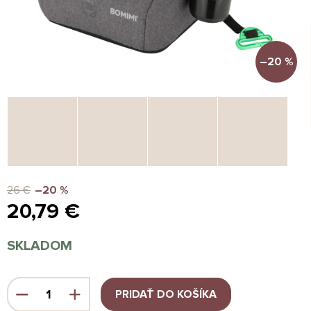
–20 %
26 €
–20 %
20,79 €
Jednotková
SKLADOM
cena:
PRIDAŤ DO KOŠÍKA