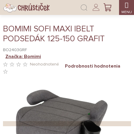
Prejsť
Prihlásenie
na
NÁKUPNÝ
obsah
KOŠÍK
BOMIMI SOFI MAXI IBELT
PODSEDÁK 125-150 GRAFIT
BO2403GRF
Značka:
Bomimi
Neohodnotené
Podrobnosti hodnotenia
PRIEMERNÉ
HODNOTENIE
PRODUKTU
JE
0,0
Z
5
HVIEZDIČIEK.