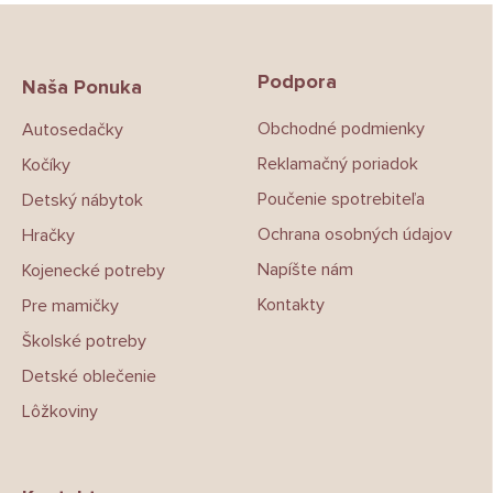
Z
á
p
Podpora
ä
Naša Ponuka
t
Obchodné podmienky
Autosedačky
i
e
Reklamačný poriadok
Kočíky
Poučenie spotrebiteľa
Detský nábytok
Ochrana osobných údajov
Hračky
Napíšte nám
Kojenecké potreby
Kontakty
Pre mamičky
Školské potreby
Detské oblečenie
Lôžkoviny