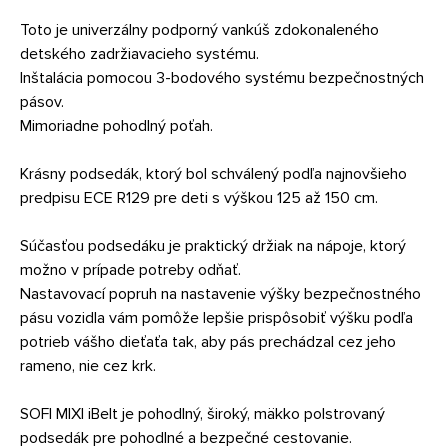
Toto je univerzálny podporný vankúš zdokonaleného
detského zadržiavacieho systému.
Inštalácia pomocou 3-bodového systému bezpečnostných
pásov.
Mimoriadne pohodlný poťah.
Krásny podsedák, ktorý bol schválený podľa najnovšieho
predpisu ECE R129 pre deti s výškou 125 až 150 cm.
Súčasťou podsedáku je praktický držiak na nápoje, ktorý
možno v prípade potreby odňať.
Nastavovací popruh na nastavenie výšky bezpečnostného
pásu vozidla vám pomôže lepšie prispôsobiť výšku podľa
potrieb vášho dieťaťa tak, aby pás prechádzal cez jeho
rameno, nie cez krk.
SOFI MIXI iBelt je pohodlný, široký, mäkko polstrovaný
podsedák pre pohodlné a bezpečné cestovanie.