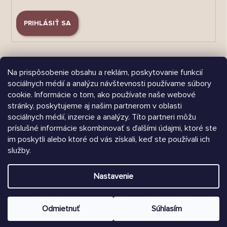
PRIHLÁSIŤ SA
Na prispôsobenie obsahu a reklám, poskytovanie funkcií
sociálnych médií a analýzu návštevnosti používame súbory
cookie. Informácie o tom, ako používate naše webové
Árukereső.hu
stránky, poskytujeme aj našim partnerom v oblasti
sociálnych médií, inzercie a analýzy. Títo partneri môžu
príslušné informácie skombinovať s ďalšími údajmi, ktoré ste
im poskytli alebo ktoré od vás získali, keď ste používali ich
služby.
Heureka.sk
Nastavenie
Vytvoril Shoptet
Copyright 2026
Chrústiček.sk
. Všetky práva vyhradené.
Odmietnuť
Súhlasím