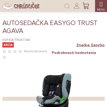
Prejsť
Prihlásenie
na
NÁKUPNÝ
obsah
KOŠÍK
AUTOSEDAČKA EASYGO TRUST
AGAVA
EGF/EA/TRUST/AG
Značka:
EasyGo
AKCIA
Neohodnotené
Podrobnosti hodnotenia
PRIEMERNÉ
HODNOTENIE
PRODUKTU
JE
0,0
Z
5
HVIEZDIČIEK.