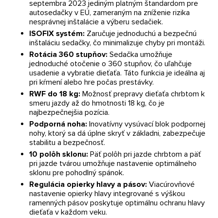
septembra 2023 jediným platným štandardom pre
autosedačky v EÚ, zameraným na zníženie rizika
nesprávnej inštalácie a výberu sedačiek.
ISOFIX systém:
Zaručuje jednoduchú a bezpečnú
inštaláciu sedačky, čo minimalizuje chyby pri montáži.
Rotácia 360 stupňov:
Sedačka umožňuje
jednoduché otočenie o 360 stupňov, čo uľahčuje
usadenie a vybratie dieťaťa. Táto funkcia je ideálna aj
pri kŕmení alebo hre počas prestávky.
RWF do 18 kg:
Možnosť prepravy dieťaťa chrbtom k
smeru jazdy až do hmotnosti 18 kg, čo je
najbezpečnejšia pozícia.
Podporná noha:
Inovatívny vysúvací blok podpornej
nohy, ktorý sa dá úplne skryť v základni, zabezpečuje
stabilitu a bezpečnosť.
10 polôh sklonu:
Päť polôh pri jazde chrbtom a päť
pri jazde tvárou umožňuje nastavenie optimálneho
sklonu pre pohodlný spánok.
Regulácia opierky hlavy a pásov:
Viacúrovňové
nastavenie opierky hlavy integrované s výškou
ramenných pásov poskytuje optimálnu ochranu hlavy
dieťaťa v každom veku.