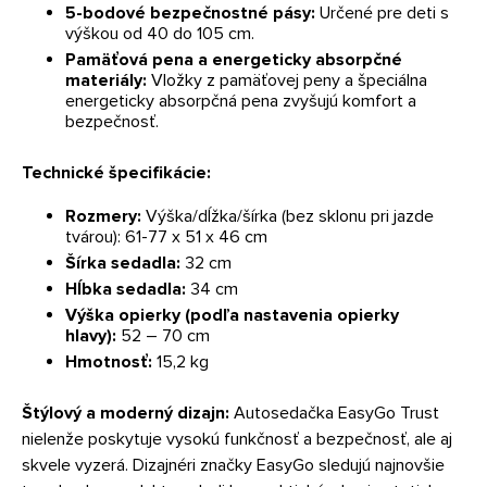
5-bodové bezpečnostné pásy:
Určené pre deti s
výškou od 40 do 105 cm.
Pamäťová pena a energeticky absorpčné
materiály:
Vložky z pamäťovej peny a špeciálna
energeticky absorpčná pena zvyšujú komfort a
bezpečnosť.
Technické špecifikácie:
Rozmery:
Výška/dĺžka/šírka (bez sklonu pri jazde
tvárou): 61-77 x 51 x 46 cm
Šírka sedadla:
32 cm
Hĺbka sedadla:
34 cm
Výška opierky (podľa nastavenia opierky
hlavy):
52 – 70 cm
Hmotnosť:
15,2 kg
Štýlový a moderný dizajn:
Autosedačka EasyGo Trust
nielenže poskytuje vysokú funkčnosť a bezpečnosť, ale aj
skvele vyzerá. Dizajnéri značky EasyGo sledujú najnovšie