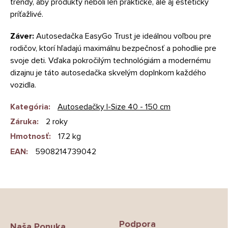
trendy, aby produkty neboli len praktické, ale aj esteticky
príťažlivé.
Záver:
Autosedačka EasyGo Trust je ideálnou voľbou pre
rodičov, ktorí hľadajú maximálnu bezpečnosť a pohodlie pre
svoje deti. Vďaka pokročilým technológiám a modernému
dizajnu je táto autosedačka skvelým doplnkom každého
vozidla.
Kategória
:
Autosedačky I-Size 40 - 150 cm
Záruka
:
2 roky
Hmotnosť
:
17.2 kg
EAN
:
5908214739042
Z
á
p
Podpora
ä
Naša Ponuka