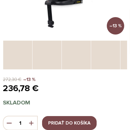
–13 %
272,30 €
–13 %
236,78 €
Jednotková
SKLADOM
cena:
PRIDAŤ DO KOŠÍKA