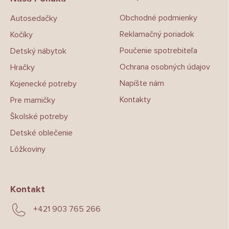
t
Obchodné podmienky
Autosedačky
i
e
Reklamačný poriadok
Kočíky
Poučenie spotrebiteľa
Detský nábytok
Ochrana osobných údajov
Hračky
Napíšte nám
Kojenecké potreby
Kontakty
Pre mamičky
Školské potreby
Detské oblečenie
Lôžkoviny
Kontakt
+421 903 765 266