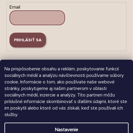
Email
PRIHLÁSIŤ SA
Na prispôsobenie obsahu a reklám, poskytovanie funkcií
sociálnych médií a analýzu návštevnosti používame súbory
cookie. Informácie o tom, ako používate naše webové
Árukereső.hu
stránky, poskytujeme aj našim partnerom v oblasti
sociálnych médií, inzercie a analýzy. Títo partneri môžu
príslušné informácie skombinovať s ďalšími údajmi, ktoré ste
im poskytli alebo ktoré od vás získali, keď ste používali ich
služby.
Heureka.sk
Nastavenie
Vytvoril Shoptet