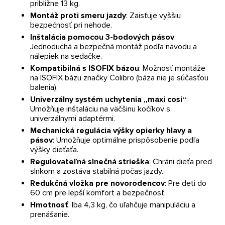
približne 13 kg.
Montáž proti smeru jazdy
: Zaisťuje vyššiu
bezpečnosť pri nehode.
Inštalácia pomocou 3-bodových pásov
:
Jednoduchá a bezpečná montáž podľa návodu a
nálepiek na sedačke.
Kompatibilná s ISOFIX bázou
: Možnosť montáže
na ISOFIX bázu značky Colibro (báza nie je súčasťou
balenia).
Univerzálny systém uchytenia „maxi cosi“
:
Umožňuje inštaláciu na väčšinu kočíkov s
univerzálnymi adaptérmi.
Mechanická regulácia výšky opierky hlavy a
pásov
: Umožňuje optimálne prispôsobenie podľa
výšky dieťaťa.
Regulovateľná slnečná strieška
: Chráni dieťa pred
slnkom a zostáva stabilná počas jazdy.
Redukčná vložka pre novorodencov
: Pre deti do
60 cm pre lepší komfort a bezpečnosť.
Hmotnosť
: Iba 4,3 kg, čo uľahčuje manipuláciu a
prenášanie.