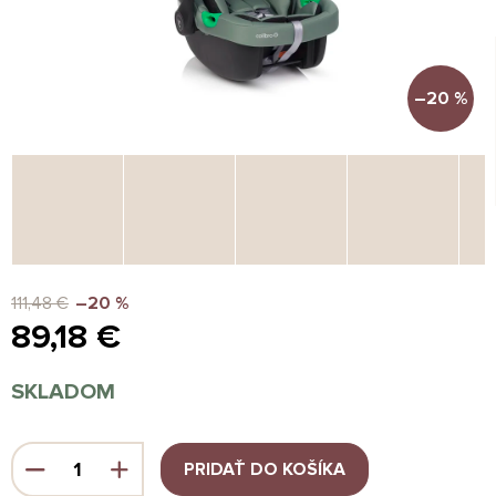
–20 %
111,48 €
–20 %
89,18 €
Jednotková
SKLADOM
cena:
PRIDAŤ DO KOŠÍKA