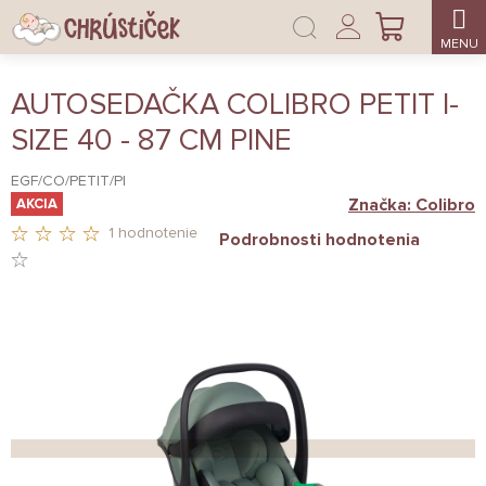
Prejsť
Prihlásenie
na
NÁKUPNÝ
obsah
KOŠÍK
AUTOSEDAČKA COLIBRO PETIT I-
SIZE 40 - 87 CM PINE
EGF/CO/PETIT/PI
Značka:
Colibro
AKCIA
1 hodnotenie
Podrobnosti hodnotenia
PRIEMERNÉ
HODNOTENIE
PRODUKTU
JE
4,0
Z
5
HVIEZDIČIEK.