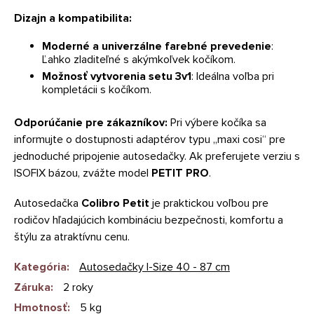
Dizajn a kompatibilita:
Moderné a univerzálne farebné prevedenie
:
Ľahko zladiteľné s akýmkoľvek kočíkom.
Možnosť vytvorenia setu 3v1
: Ideálna voľba pri
kompletácii s kočíkom.
Odporúčanie pre zákazníkov:
Pri výbere kočíka sa
informujte o dostupnosti adaptérov typu „maxi cosi“ pre
jednoduché pripojenie autosedačky. Ak preferujete verziu s
ISOFIX bázou, zvážte model
PETIT PRO
.
Autosedačka
Colibro Petit
je praktickou voľbou pre
rodičov hľadajúcich kombináciu bezpečnosti, komfortu a
štýlu za atraktívnu cenu.
Kategória
:
Autosedačky I-Size 40 - 87 cm
Záruka
:
2 roky
Hmotnosť
:
5 kg