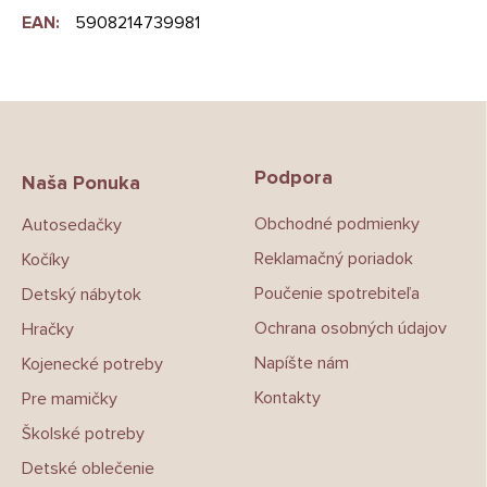
EAN
:
5908214739981
Z
á
p
Podpora
ä
Naša Ponuka
t
Obchodné podmienky
Autosedačky
i
e
Reklamačný poriadok
Kočíky
Poučenie spotrebiteľa
Detský nábytok
Ochrana osobných údajov
Hračky
Napíšte nám
Kojenecké potreby
Kontakty
Pre mamičky
Školské potreby
Detské oblečenie