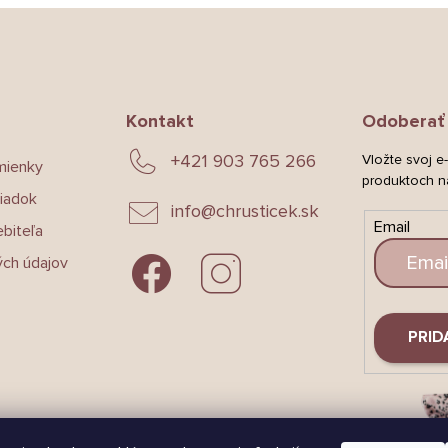
Kontakt
Odoberať 
+421 903 765 266
Vložte svoj e
mienky
produktoch n
iadok
info
@
chrusticek.sk
Email
biteľa
ch údajov
PRID