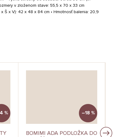
ozmery v zloženom stave: 55,5 x 70 x 33 cm
x Š x V): 42 x 48 x 84 cm • Hmotnosť balenia: 20,9
4 %
–18 %
ITY
BOMIMI ADA PODLOŽKA DO
SIPO KLI