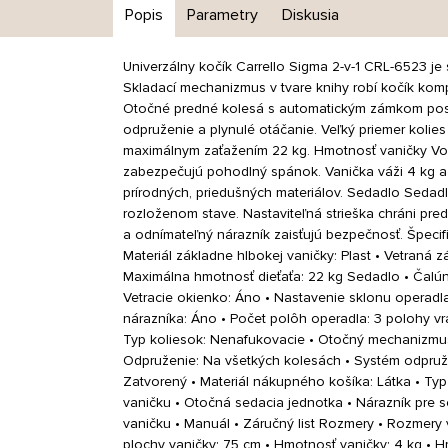
Popis
Parametry
Diskusia
Univerzálny kočík Carrello Sigma 2-v-1 CRL-6523 je 
Skladací mechanizmus v tvare knihy robí kočík komp
Otočné predné kolesá s automatickým zámkom posk
odpruženie a plynulé otáčanie. Veľký priemer koli
maximálnym zaťažením 22 kg. Hmotnosť vaničky Vonk
zabezpečujú pohodlný spánok. Vanička váži 4 kg a
prírodných, priedušných materiálov. Sedadlo Sedadl
rozloženom stave. Nastaviteľná strieška chráni p
a odnímateľný nárazník zaisťujú bezpečnosť. Špecifi
Materiál základne hlbokej vaničky: Plast • Vetraná 
Maximálna hmotnosť dieťaťa: 22 kg Sedadlo • Čalún
Vetracie okienko: Áno • Nastavenie sklonu operadl
nárazníka: Áno • Počet polôh operadla: 3 polohy v
Typ koliesok: Nenafukovacie • Otočný mechanizmus
Odpruženie: Na všetkých kolesách • Systém odpružen
Zatvorený • Materiál nákupného košíka: Látka • Typ
vaničku • Otočná sedacia jednotka • Nárazník pre s
vaničku • Manuál • Záručný list Rozmery • Rozmery v
plochy vaničky: 75 cm • Hmotnosť vaničky: 4 kg • H