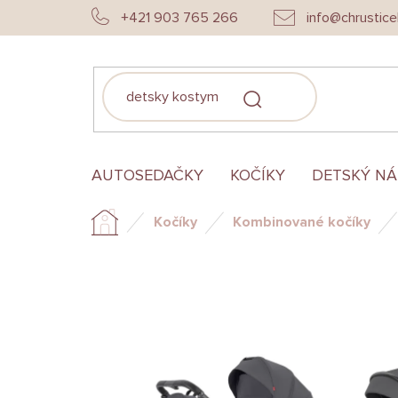
Prejsť
+421 903 765 266
info@chrustice
na
obsah
HĽADAŤ
AUTOSEDAČKY
KOČÍKY
DETSKÝ N
Kočíky
Kombinované kočíky
Domov