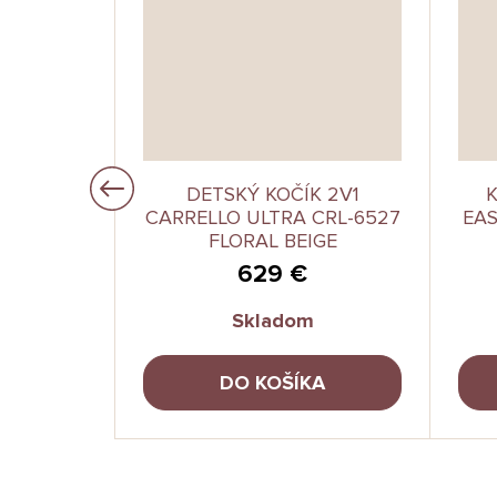
–20 %
KOČÍK
DETSKÝ KOČÍK 2V1
1 GOLDEN
CARRELLO ULTRA CRL-6527
EAS
FLORAL BEIGE
€
629 €
Skladom
A
DO KOŠÍKA