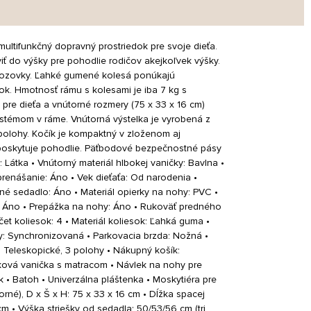
multifunkčný dopravný prostriedok pre svoje dieťa.
ť do výšky pre pohodlie rodičov akejkoľvek výšky.
vozovky. Ľahké gumené kolesá ponúkajú
ok. Hmotnosť rámu s kolesami je iba 7 kg s
pre dieťa a vnútorné rozmery (75 x 33 x 16 cm)
stémom v ráme. Vnútorná výstelka je vyrobená z
 polohy. Kočík je kompaktný v zloženom aj
 poskytuje pohodlie. Päťbodové bezpečnostné pásy
 Látka • Vnútorný materiál hlbokej vaničky: Bavlna •
 prenášanie: Áno • Vek dieťaťa: Od narodenia •
né sedadlo: Áno • Materiál opierky na nohy: PVC •
y: Áno • Prepážka na nohy: Áno • Rukoväť predného
t koliesok: 4 • Materiál koliesok: Ľahká guma •
: Synchronizovaná • Parkovacia brzda: Nožná •
 Teleskopické, 3 polohy • Nákupný košík:
níková vanička s matracom • Návlek na nohy pre
 • Batoh • Univerzálna pláštenka • Moskytiéra pre
rné), D x Š x H: 75 x 33 x 16 cm • Dĺžka spacej
m • Výška striešky od sedadla: 50/53/56 cm (tri