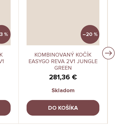
3 %
–20 %
K
KOMBINOVANÝ KOČÍK
DETS
V1
EASYGO REVA 2V1 JUNGLE
CARRELL
GREEN
L
281,36 €
Skladom
DO KOŠÍKA