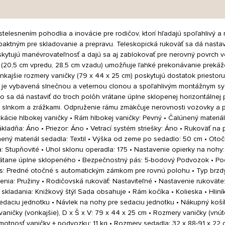
stelesnením pohodlia a inovácie pre rodičov, ktorí hľadajú spoľahlivý a 
aktným pre skladovanie a prepravu. Teleskopická rukoväť sa dá nastavi
ytujú manévrovateľnosť a dajú sa aj zablokovať pre nerovný povrch 
es (20,5 cm vpredu, 28,5 cm vzadu) umožňuje ľahké prekonávanie prekáž
ajšie rozmery vaničky (79 x 44 x 25 cm) poskytujú dostatok priestoru 
 je vybavená slnečnou a veternou clonou a spoľahlivým montážnym sy
o sa dá nastaviť do troch polôh vrátane úplne sklopenej horizontálnej
red slnkom a zrážkami. Odpruženie rámu zmäkčuje nerovnosti vozovky a
kácie hlbokej vaničky • Rám hlbokej vaničky: Pevný • Čalúnený materiál:
základňa: Áno • Priezor: Áno • Vetrací systém striešky: Áno • Rukoväť na
ený materiál sedadla: Textil • Výška od zeme po sedadlo: 50 cm • Otoč
a: Stupňovité • Uhol sklonu operadla: 175 • Nastavenie opierky na noh
rátane úplne sklopeného • Bezpečnostný pás: 5-bodový Podvozok • Poče
: Predné otočné s automatickým zámkom pre rovnú polohu • Typ brzdy
ia: Pružiny • Rodičovská rukoväť: Nastaviteľné • Nastavenie rukoväte:
 skladania: Knižkový štýl Sada obsahuje • Rám kočíka • Kolieska • Hli
edaciu jednotku • Návlek na nohy pre sedaciu jednotku • Nákupný košík
aničky (vonkajšie), D x Š x V: 79 x 44 x 25 cm • Rozmery vaničky (vnúto
motnosť vaničky + podvozku: 11 kg • Rozmery sedadla: 32 x 88-91 x 22 c