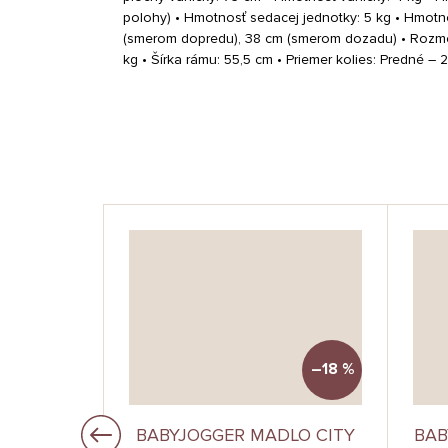
polohy) • Hmotnosť sedacej jednotky: 5 kg • Hmotn
(smerom dopredu), 38 cm (smerom dozadu) • Rozmery
kg • Šírka rámu: 55,5 cm • Priemer kolies: Predné –
–25 %
–18 %
ETSKÉHO
BABYJOGGER MADLO CITY
BAB