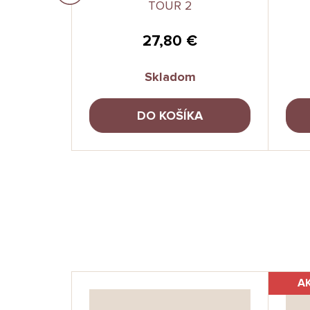
-CART
TOUR 2
X
27,80 €
Skladom
A
DO KOŠÍKA
A