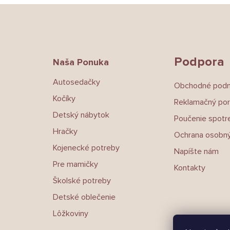
Z
á
p
ä
t
Podpora
Naša Ponuka
i
e
Autosedačky
Obchodné pod
Kočíky
Reklamačný por
Detský nábytok
Poučenie spotre
Hračky
Ochrana osobný
Kojenecké potreby
Napíšte nám
Pre mamičky
Kontakty
Školské potreby
Detské oblečenie
Lôžkoviny