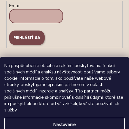
Email
PRIHLÁSIŤ SA
Na prispôsobenie obsahu a reklám, poskytovanie funkcií
sociálnych médií a analýzu návštevnosti používame súbory
cookie. Informácie o tom, ako používate naše webové
Árukereső.hu
stránky, poskytujeme aj našim partnerom v oblasti
sociálnych médií, inzercie a analýzy. Títo partneri môžu
príslušné informácie skombinovať s ďalšími údajmi, ktoré ste
im poskytli alebo ktoré od vás získali, keď ste používali ich
služby.
Heureka.sk
Nastavenie
Vytvoril Shoptet