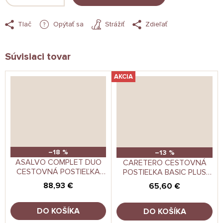
Tlač
Opýtať sa
Strážiť
Zdieľať
Súvisiaci tovar
AKCIA
–18 %
–13 %
ASALVO COMPLET DUO
CARETERO CESTOVNÁ
CESTOVNÁ POSTIEĽKA
POSTIEĽKA BASIC PLUS
(ZÁVESNÉ LÔŽKO, HRACÍ
GRAPHITE
88,93 €
65,60 €
OBLÚK), HEDGEHOG
DO KOŠÍKA
DO KOŠÍKA