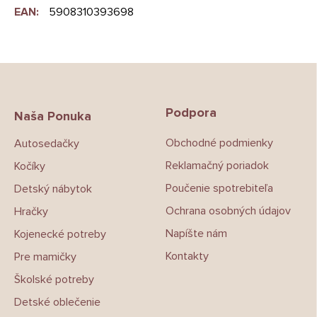
EAN
:
5908310393698
Z
á
p
Podpora
ä
Naša Ponuka
t
Obchodné podmienky
Autosedačky
i
e
Reklamačný poriadok
Kočíky
Poučenie spotrebiteľa
Detský nábytok
Ochrana osobných údajov
Hračky
Napíšte nám
Kojenecké potreby
Kontakty
Pre mamičky
Školské potreby
Detské oblečenie