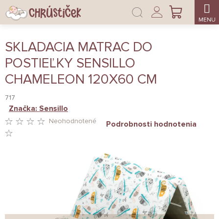
Prejsť
Prihlásenie
na
NÁKUPNÝ
obsah
KOŠÍK
SKLADACIA MATRAC DO
POSTIEĽKY SENSILLO
CHAMELEON 120X60 CM
717
Značka:
Sensillo
Neohodnotené
Podrobnosti hodnotenia
PRIEMERNÉ
HODNOTENIE
PRODUKTU
JE
0,0
Z
5
HVIEZDIČIEK.