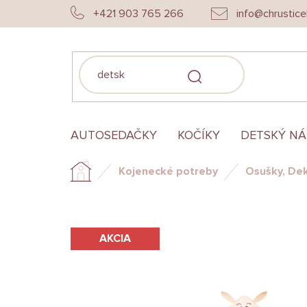
Prejsť
+421 903 765 266
info@chrustice
na
obsah
HĽADAŤ
AUTOSEDAČKY
KOČÍKY
DETSKÝ N
Kojenecké potreby
Osušky, De
Domov
AKCIA