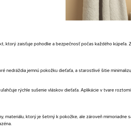
t, ktorý zaisťuje pohodlie a bezpečnosť počas každého kúpeľa. Zau
é nedráždia jemnú pokožku dieťaťa, a starostlivé šitie minimalizu
uľahčuje rýchle sušenie vláskov dieťaťa. Aplikácie v tvare roztomi
ny, materiálu, ktorý je šetrný k pokožke, ale zároveň mimoriadne s
azéna.