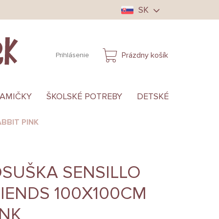
SK
Prázdny košík
Prihlásenie
NÁKUPNÝ
KOŠÍK
MAMIČKY
ŠKOLSKÉ POTREBY
DETSKÉ OBLEČENIE
ABBIT PINK
OSUŠKA SENSILLO
IENDS 100X100CM
INK