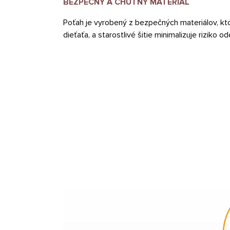
BEZPEČNÝ A CHUTNÝ MATERIÁL
Poťah je vyrobený z bezpečných materiálov, k
dieťaťa, a starostlivé šitie minimalizuje riziko 