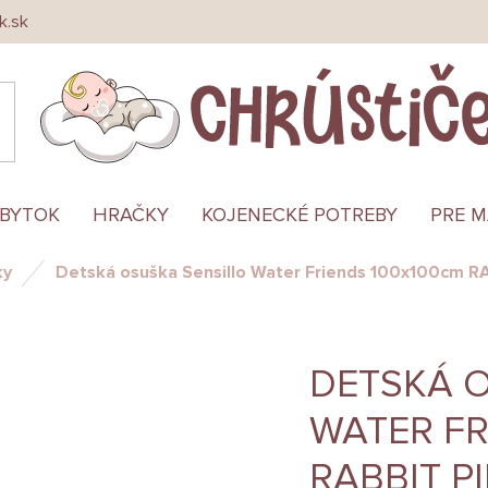
k.sk
ÁBYTOK
HRAČKY
KOJENECKÉ POTREBY
PRE 
ky
Detská osuška Sensillo Water Friends 100x100cm R
DETSKÁ 
WATER FR
RABBIT P