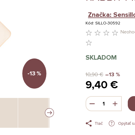
Značka:
Sensill
Kód:
SILLO-30592
Neoho
PRIEMERNÉ
HODNOTENIE
SKLADOM
PRODUKTU
JE
-13
%
10,90 €
–13 %
9,40 €
0,0
Z
Jednotková
5
cena:
HVIEZDIČIEK.
Tlač
Opýtať s