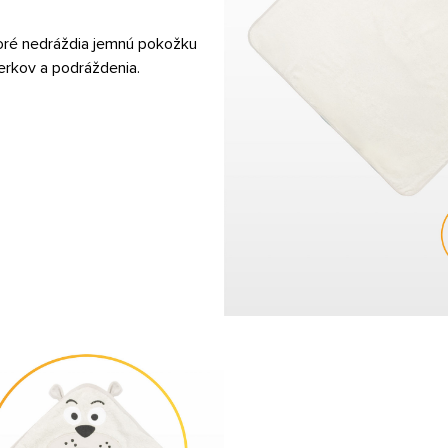
toré nedráždia jemnú pokožku
oderkov a podráždenia.