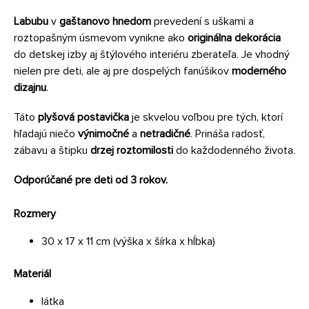
Labubu
v
gaštanovo hnedom
prevedení s uškami a
roztopašným úsmevom vynikne ako
originálna dekorácia
do detskej izby aj štýlového interiéru zberateľa. Je vhodný
nielen pre deti, ale aj pre dospelých fanúšikov
moderného
dizajnu
.
Táto
plyšová postavička
je skvelou voľbou pre tých, ktorí
hľadajú niečo
výnimočné
a
netradičné
. Prináša radosť,
zábavu a štipku
drzej roztomilosti
do každodenného života.
Odporúčané pre deti od 3 rokov.
Rozmery
30 x 17 x 11 cm (výška x šírka x hĺbka)
Materiál
látka