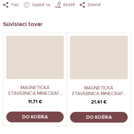
Tlač
Opýtať sa
Strážiť
Zdieľať
Súvisiaci tovar
MAGNETICKÁ
MAGNETICKÁ
STAVEBNICA MINECRAFT
STAVEBNICA MINECRAFT
PORTÁL 32KS
CRAFTOVACIA
11,71 €
21,41 €
MIESTNOSŤ 83KS
DO KOŠÍKA
DO KOŠÍKA