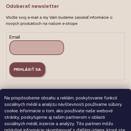
Odoberať newsletter
Vložte svoj e-mail a my Vám budeme zasielať informácie o
nových produktoch na našom e-shope.
Email
PRIHLÁSIŤ SA
Na prispôsobenie obsahu a reklám, poskytovanie funkcií
sociálnych médií a analýzu návštevnosti používame súbory
cookie. Informácie o tom, ako používate naše webové
Árukereső.hu
stránky, poskytujeme aj našim partnerom v oblasti
sociálnych médií, inzercie a analýzy. Títo partneri môžu
príslušné informácie skombinovať s ďalšími údajmi, ktoré ste