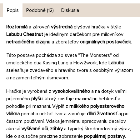
Popis
Podobné (12)
Diskusia
Roztomilá
a zároveň
výstredná
plyšová hračka v štýle
Labubu Chestnut
je ideálnym darčekom pre milovníkov
netradičného dizajnu
a zberateľov
originálnych postavičiek
.
Táto postava pochádza zo sveta "The Monsters" od
umeleckého dua Kasing Lung a How2work, kde
Labubu
stelesňuje zvedavého a hravého tvora s osobitým výrazom
a nezameniteľným úsmevom.
Hračka je vyrobená z
vysokokvalitného
a na dotyk veľmi
príjemného
plyšu
, ktorý zaisťuje maximálnu hebkosť a
pohodlie pri maznaní. Výplň z
mäkkého polyesterového
vlákna
pomáha udržať tvar a zaručuje
dlhú životnosť
aj pri
častom používaní. Vďaka jemnému spracovaniu detailov,
ako sú
vyšívané oči
,
zúbky
a typický škodoradostný výraz,
ide o skutočne precízne zobrazenie
populárnej postavy
.