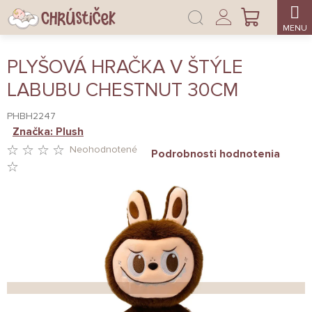
Prejsť
Prihlásenie
na
NÁKUPNÝ
obsah
KOŠÍK
PLYŠOVÁ HRAČKA V ŠTÝLE
LABUBU CHESTNUT 30CM
PHBH2247
Značka:
Plush
Neohodnotené
Podrobnosti hodnotenia
PRIEMERNÉ
HODNOTENIE
PRODUKTU
JE
0,0
Z
5
HVIEZDIČIEK.