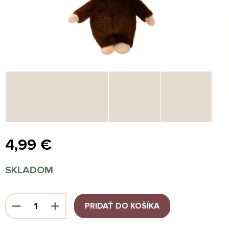
4,99 €
Jednotková
SKLADOM
cena:
PRIDAŤ DO KOŠÍKA