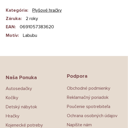
Kategória
:
Plyšové hračky
Záruka
:
2 roky
EAN
:
0691057383620
Motív
:
Labubu
Z
á
p
Podpora
ä
Naša Ponuka
t
Obchodné podmienky
Autosedačky
i
e
Reklamačný poriadok
Kočíky
Poučenie spotrebiteľa
Detský nábytok
Ochrana osobných údajov
Hračky
Napíšte nám
Kojenecké potreby