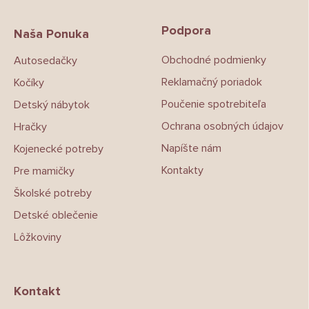
á
p
Podpora
ä
Naša Ponuka
t
Obchodné podmienky
Autosedačky
i
e
Reklamačný poriadok
Kočíky
Poučenie spotrebiteľa
Detský nábytok
Ochrana osobných údajov
Hračky
Napíšte nám
Kojenecké potreby
Kontakty
Pre mamičky
Školské potreby
Detské oblečenie
Lôžkoviny
Kontakt