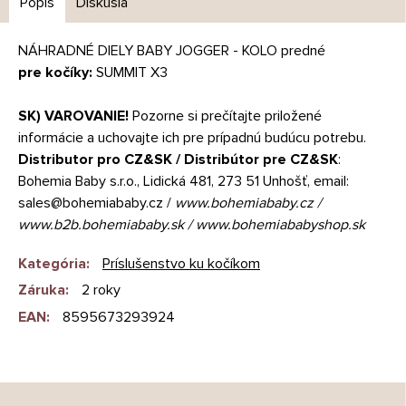
Popis
Diskusia
NÁHRADNÉ
DIELY
BABY
JOGGER
-
KOLO
predné
pre kočíky
:
SUMMIT
X3
SK) VAROVANIE!
Pozorne si prečítajte priložené
informácie a uchovajte ich pre prípadnú budúcu potrebu.
Distributor pro CZ&SK / Distribútor pre CZ&SK
:
Bohemia Baby s.r.o., Lidická 481, 273 51 Unhošť, email:
sales@bohemiababy.cz /
www.bohemiababy.cz /
www.b2b.bohemiababy.sk / www.bohemiababyshop.sk
Kategória
:
Príslušenstvo ku kočíkom
Záruka
:
2 roky
EAN
:
8595673293924
Z