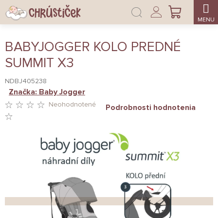
Prejsť
Prihlásenie
na
NÁKUPNÝ
obsah
KOŠÍK
BABYJOGGER KOLO PREDNÉ
SUMMIT X3
NDBJ405238
Značka:
Baby Jogger
Neohodnotené
Podrobnosti hodnotenia
PRIEMERNÉ
HODNOTENIE
PRODUKTU
JE
0,0
Z
5
HVIEZDIČIEK.