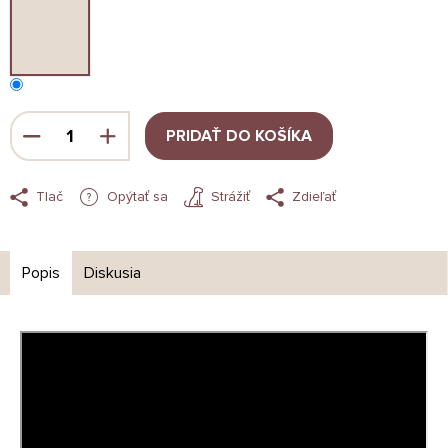
PRIDAŤ DO KOŠÍKA
Tlač
Opýtať sa
Strážiť
Zdieľať
Popis
Diskusia