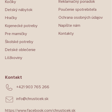
e
Reklamačný poriadok
Kočíky
Poučenie spotrebiteľa
Detský nábytok
Ochrana osobných údajov
Hračky
Napíšte nám
Kojenecké potreby
Kontakty
Pre mamičky
Školské potreby
Detské oblečenie
Lôžkoviny
Kontakt
+421 903 765 266
info
@
chrusticek.sk
https://www.facebook.com/chrusticek.sk