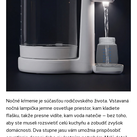
Nočné kŕmenie je súčasťou rodičovského života. Vstavaná
nočná lampička jemne osvetľuje priestor, kam kladiete
fľašku, takže presne vidíte, kam voda natečie – bez toho,
aby ste museli rozsvietiť celú kuchyňu a zobudiť zvyšok
domácnosti. Dva stupne jasu vám umožnia prispôsobiť