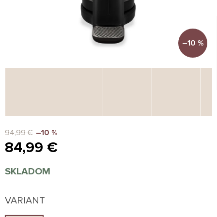
–10 %
94,99 €
–10 %
84,99 €
Jednotková
SKLADOM
cena:
VARIANT