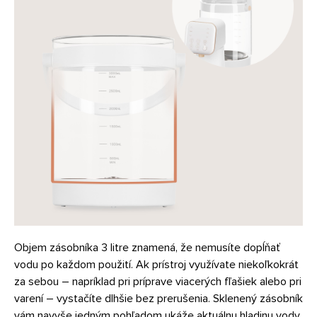
Objem zásobníka 3 litre znamená, že nemusíte dopĺňať
vodu po každom použití. Ak prístroj využívate niekoľkokrát
za sebou – napríklad pri príprave viacerých fľašiek alebo pri
varení – vystačíte dlhšie bez prerušenia. Sklenený zásobník
vám navyše jedným pohľadom ukáže aktuálnu hladinu vody,