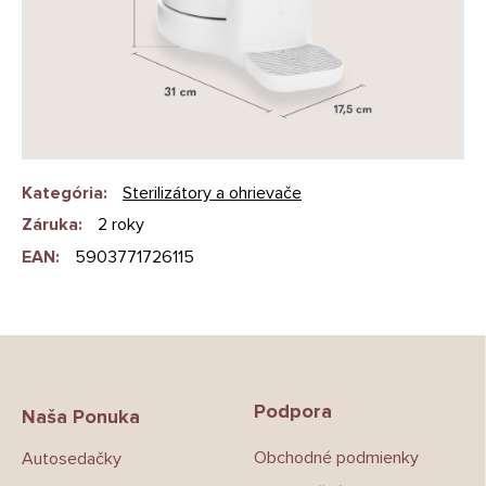
Kategória
:
Sterilizátory a ohrievače
Záruka
:
2 roky
EAN
:
5903771726115
Z
á
p
Podpora
ä
Naša Ponuka
t
Obchodné podmienky
Autosedačky
i