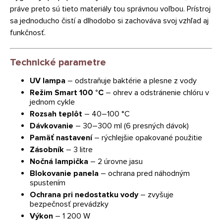
práve preto sú tieto materiály tou správnou voľbou. Prístroj
sa jednoducho čistí a dlhodobo si zachováva svoj vzhľad aj
funkčnosť.
Technické parametre
UV lampa
– odstraňuje baktérie a plesne z vody
Režim Smart 100 °C
– ohrev a odstránenie chlóru v
jednom cykle
Rozsah teplôt
– 40–100 °C
Dávkovanie
– 30–300 ml (6 presných dávok)
Pamäť nastavení
– rýchlejšie opakované použitie
Zásobník
– 3 litre
Nočná lampička
– 2 úrovne jasu
Blokovanie panela
– ochrana pred náhodným
spustením
Ochrana pri nedostatku vody
– zvyšuje
bezpečnosť prevádzky
Výkon
– 1 200 W