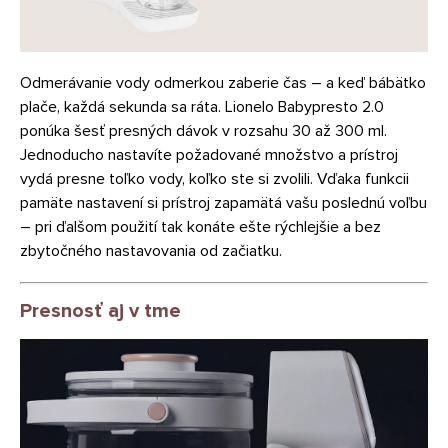
Odmerávanie vody odmerkou zaberie čas – a keď bábätko
plače, každá sekunda sa ráta. Lionelo Babypresto 2.0
ponúka šesť presných dávok v rozsahu 30 až 300 ml.
Jednoducho nastavíte požadované množstvo a prístroj
vydá presne toľko vody, koľko ste si zvolili. Vďaka funkcii
pamäte nastavení si prístroj zapamätá vašu poslednú voľbu
– pri ďalšom použití tak konáte ešte rýchlejšie a bez
zbytočného nastavovania od začiatku.
Presnosť aj v tme