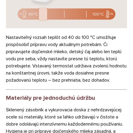
Nastaviteľný rozsah teplôt od 40 do 100 °C umožňuje
prispôsobiť prípravu vody aktuálnym potrebám. Či
pripravujete dojčenské mlieko, detský čaj alebo len teplú
vodu pre seba, vždy nastavíte presne tú teplotu, ktorú
potrebujete. Vstavaný termostat udržiava zvolenú hodnotu
na konštantnej úrovni, takže voda dosiahne presne
požadovanú teplotu – bez prehriatia, bez dohadov.
Materiály pre jednoduchú údržbu
Sklenený zásobník a vykurovacia doska z nehrdzavejúcej
ocele sú materiály, ktoré sa ľahko udržiavajú v čistote a
dobre odolávajú intenzívnemu každodennému používaniu.
Hygiena je pri príprave dojčenského mlieka zásadná, a