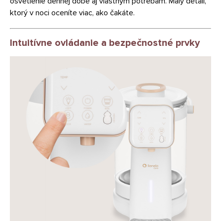
osvetlenie dennej dobe aj vlastným potrebám. Malý detail,
ktorý v noci oceníte viac, ako čakáte.
Intuitívne ovládanie a bezpečnostné prvky