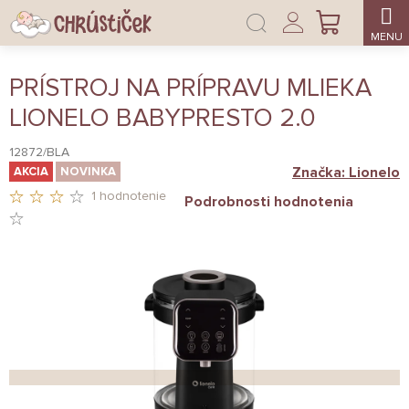
Prejsť
Prihlásenie
na
NÁKUPNÝ
obsah
KOŠÍK
PRÍSTROJ NA PRÍPRAVU MLIEKA
LIONELO BABYPRESTO 2.0
12872/BLA
Značka:
Lionelo
AKCIA
NOVINKA
1 hodnotenie
Podrobnosti hodnotenia
PRIEMERNÉ
HODNOTENIE
PRODUKTU
JE
3,0
Z
5
HVIEZDIČIEK.