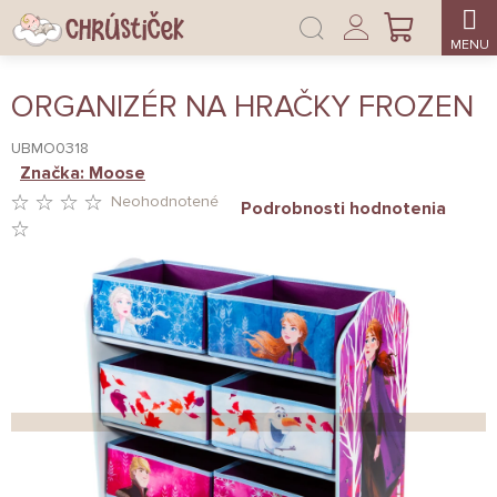
Prejsť
Prihlásenie
na
NÁKUPNÝ
obsah
KOŠÍK
ORGANIZÉR NA HRAČKY FROZEN
UBMO0318
Značka:
Moose
Neohodnotené
Podrobnosti hodnotenia
PRIEMERNÉ
HODNOTENIE
PRODUKTU
JE
0,0
Z
5
HVIEZDIČIEK.