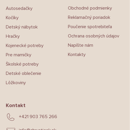
t
Obchodné podmienky
Autosedačky
i
e
Reklamačný poriadok
Kočíky
Poučenie spotrebiteľa
Detský nábytok
Ochrana osobných údajov
Hračky
Napíšte nám
Kojenecké potreby
Kontakty
Pre mamičky
Školské potreby
Detské oblečenie
Lôžkoviny
Kontakt
+421 903 765 266