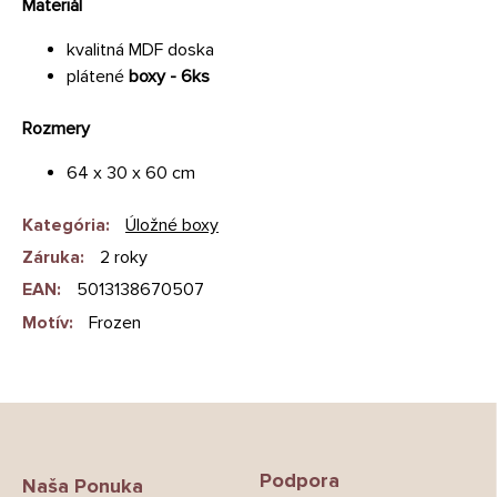
Materiál
kvalitná MDF doska
plátené
boxy - 6ks
Rozmery
64 x 30 x 60 cm
Kategória
:
Úložné boxy
Záruka
:
2 roky
EAN
:
5013138670507
Motív
:
Frozen
Z
á
p
Podpora
ä
Naša Ponuka