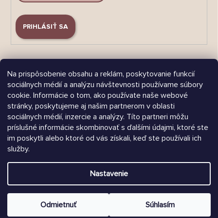
PRIHLÁSIŤ SA
Na prispôsobenie obsahu a reklám, poskytovanie funkcií
sociálnych médií a analýzu návštevnosti používame súbory
cookie. Informácie o tom, ako používate naše webové
Árukereső.hu
stránky, poskytujeme aj našim partnerom v oblasti
sociálnych médií, inzercie a analýzy. Títo partneri môžu
príslušné informácie skombinovať s ďalšími údajmi, ktoré ste
im poskytli alebo ktoré od vás získali, keď ste používali ich
služby.
Heureka.sk
Nastavenie
Vytvoril Shoptet
Copyright 2026
Chrústiček.sk
. Všetky práva vyhradené.
Odmietnuť
Súhlasím