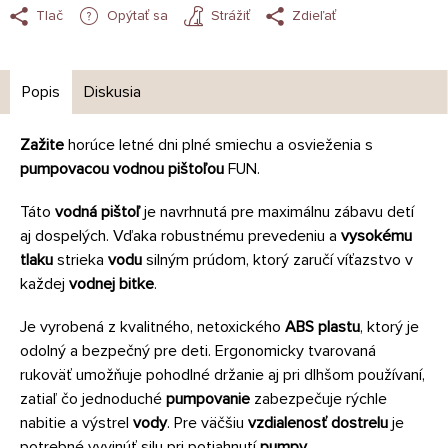
Tlač
Opýtať sa
Strážiť
Zdieľať
Popis
Diskusia
Zažite
horúce letné dni plné smiechu a osvieženia s
pumpovacou vodnou pištoľou
FUN.
Táto
vodná pištoľ
je navrhnutá pre maximálnu zábavu detí
aj dospelých. Vďaka robustnému prevedeniu a
vysokému
tlaku
strieka
vodu
silným prúdom, ktorý zaručí víťazstvo v
každej
vodnej bitke
.
Je vyrobená z kvalitného, netoxického
ABS plastu
, ktorý je
odolný a bezpečný pre deti. Ergonomicky tvarovaná
rukoväť umožňuje pohodlné držanie aj pri dlhšom používaní,
zatiaľ čo jednoduché
pumpovanie
zabezpečuje rýchle
nabitie a výstrel
vody
. Pre väčšiu
vzdialenosť dostrelu
je
potrebné vyvinúť silu pri potiahnutí
pumpy
.