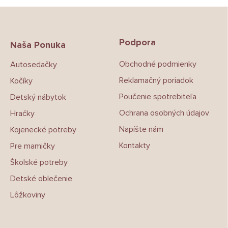
Z
á
p
Podpora
ä
Naša Ponuka
t
Obchodné podmienky
Autosedačky
i
e
Reklamačný poriadok
Kočíky
Poučenie spotrebiteľa
Detský nábytok
Ochrana osobných údajov
Hračky
Napíšte nám
Kojenecké potreby
Kontakty
Pre mamičky
Školské potreby
Detské oblečenie
Lôžkoviny