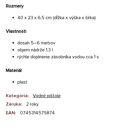
Rozmery
40 x 23 x 6,5 cm (dĺžka x výška x šírka)
Vlastnosti
dosah 5–6 metrov
objem nádrže 1,3 l
rýchle doplnenie zásobníka vodou cca 1 s
Materiál
plast
Kategória
:
Vodné pištole
Záruka
:
2 roky
EAN
:
0745314575874