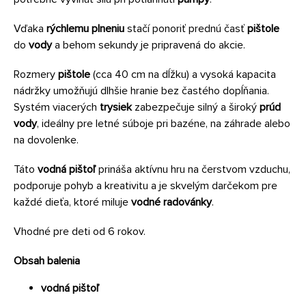
Vďaka
rýchlemu plneniu
stačí ponoriť prednú časť
pištole
do
vody
a behom sekundy je pripravená do akcie.
Rozmery
pištole
(cca 40 cm na dĺžku) a vysoká kapacita
nádržky umožňujú dlhšie hranie bez častého dopĺňania.
Systém viacerých
trysiek
zabezpečuje silný a široký
prúd
vody
, ideálny pre letné súboje pri bazéne, na záhrade alebo
na dovolenke.
Táto
vodná pištoľ
prináša aktívnu hru na čerstvom vzduchu,
podporuje pohyb a kreativitu a je skvelým darčekom pre
každé dieťa, ktoré miluje
vodné radovánky
.
Vhodné pre deti od 6 rokov.
Obsah balenia
vodná pištoľ