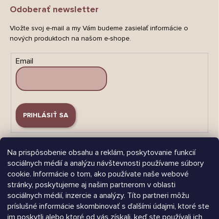
Odoberať newsletter
Vložte svoj e-mail a my Vám budeme zasielať informácie o
nových produktoch na našom e-shope.
Email
PRIHLÁSIŤ SA
Na prispôsobenie obsahu a reklám, poskytovanie funkcií
sociálnych médií a analýzu návštevnosti používame súbory
cookie. Informácie o tom, ako používate naše webové
stránky, poskytujeme aj našim partnerom v oblasti
Árukereső.hu
sociálnych médií, inzercie a analýzy. Títo partneri môžu
príslušné informácie skombinovať s ďalšími údajmi, ktoré ste
im poskytli alebo ktoré od vás získali, keď ste používali ich