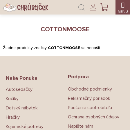
Prejsť
Prihlásenie
na
NÁKUPNÝ
obsah
KOŠÍK
COTTONMOOSE
Žiadne produkty značky
COTTONMOOSE
sa nenašli...
Z
á
p
Podpora
ä
Naša Ponuka
t
Obchodné podmienky
Autosedačky
i
e
Reklamačný poriadok
Kočíky
Poučenie spotrebiteľa
Detský nábytok
Ochrana osobných údajov
Hračky
Napíšte nám
Kojenecké potreby