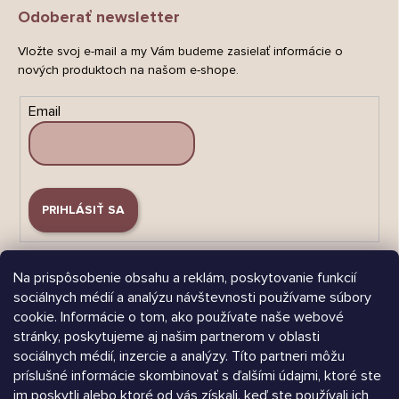
Odoberať newsletter
Vložte svoj e-mail a my Vám budeme zasielať informácie o
nových produktoch na našom e-shope.
Email
PRIHLÁSIŤ SA
Na prispôsobenie obsahu a reklám, poskytovanie funkcií
sociálnych médií a analýzu návštevnosti používame súbory
cookie. Informácie o tom, ako používate naše webové
stránky, poskytujeme aj našim partnerom v oblasti
Árukereső.hu
sociálnych médií, inzercie a analýzy. Títo partneri môžu
príslušné informácie skombinovať s ďalšími údajmi, ktoré ste
im poskytli alebo ktoré od vás získali, keď ste používali ich