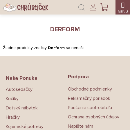
Prejsť
Prihlásenie
na
NÁKUPNÝ
obsah
KOŠÍK
DERFORM
Žiadne produkty značky
Derform
sa nenašli...
Z
á
p
Podpora
ä
Naša Ponuka
t
Obchodné podmienky
Autosedačky
i
e
Reklamačný poriadok
Kočíky
Poučenie spotrebiteľa
Detský nábytok
Ochrana osobných údajov
Hračky
Napíšte nám
Kojenecké potreby