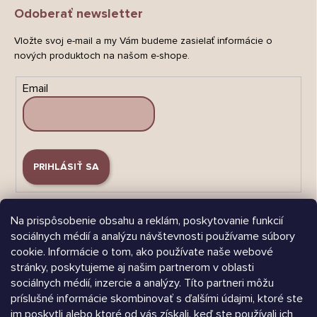
Odoberať newsletter
Vložte svoj e-mail a my Vám budeme zasielať informácie o
nových produktoch na našom e-shope.
Email
PRIHLÁSIŤ SA
Na prispôsobenie obsahu a reklám, poskytovanie funkcií
sociálnych médií a analýzu návštevnosti používame súbory
cookie. Informácie o tom, ako používate naše webové
stránky, poskytujeme aj našim partnerom v oblasti
Árukereső.hu
sociálnych médií, inzercie a analýzy. Títo partneri môžu
príslušné informácie skombinovať s ďalšími údajmi, ktoré ste
im poskytli alebo ktoré od vás získali, keď ste používali ich