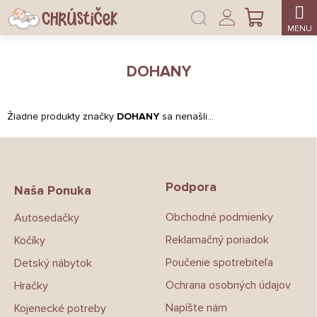
Prejsť
Prihlásenie
na
NÁKUPNÝ
obsah
KOŠÍK
DOHANY
Žiadne produkty značky
DOHANY
sa nenašli...
Z
á
p
Podpora
ä
Naša Ponuka
t
Obchodné podmienky
Autosedačky
i
e
Reklamačný poriadok
Kočíky
Poučenie spotrebiteľa
Detský nábytok
Ochrana osobných údajov
Hračky
Napíšte nám
Kojenecké potreby