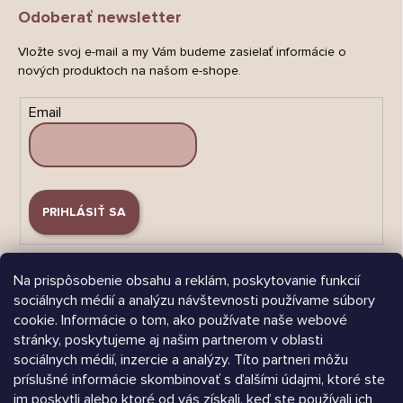
Odoberať newsletter
Vložte svoj e-mail a my Vám budeme zasielať informácie o
nových produktoch na našom e-shope.
Email
PRIHLÁSIŤ SA
Na prispôsobenie obsahu a reklám, poskytovanie funkcií
sociálnych médií a analýzu návštevnosti používame súbory
cookie. Informácie o tom, ako používate naše webové
stránky, poskytujeme aj našim partnerom v oblasti
Árukereső.hu
sociálnych médií, inzercie a analýzy. Títo partneri môžu
príslušné informácie skombinovať s ďalšími údajmi, ktoré ste
im poskytli alebo ktoré od vás získali, keď ste používali ich