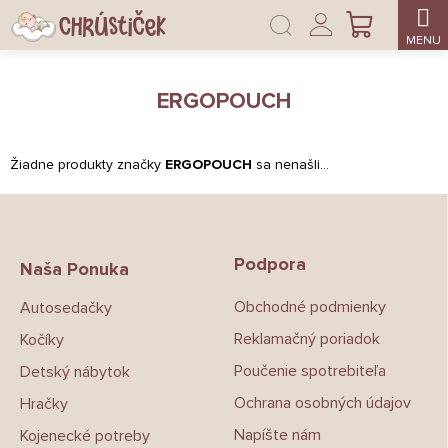
Prejsť
Prihlásenie
na
NÁKUPNÝ
obsah
KOŠÍK
ERGOPOUCH
Žiadne produkty značky
ERGOPOUCH
sa nenašli...
Z
á
p
Podpora
ä
Naša Ponuka
t
Obchodné podmienky
Autosedačky
i
e
Reklamačný poriadok
Kočíky
Poučenie spotrebiteľa
Detský nábytok
Ochrana osobných údajov
Hračky
Napíšte nám
Kojenecké potreby