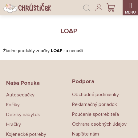
Prejsť
Prihlásenie
na
NÁKUPNÝ
obsah
KOŠÍK
LOAP
Žiadne produkty značky
LOAP
sa nenašli...
Z
á
p
Podpora
ä
Naša Ponuka
t
Obchodné podmienky
Autosedačky
i
e
Reklamačný poriadok
Kočíky
Poučenie spotrebiteľa
Detský nábytok
Ochrana osobných údajov
Hračky
Napíšte nám
Kojenecké potreby