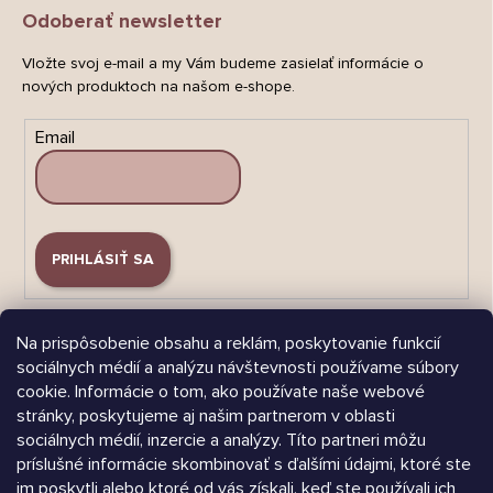
Odoberať newsletter
Vložte svoj e-mail a my Vám budeme zasielať informácie o
nových produktoch na našom e-shope.
Email
PRIHLÁSIŤ SA
Na prispôsobenie obsahu a reklám, poskytovanie funkcií
sociálnych médií a analýzu návštevnosti používame súbory
cookie. Informácie o tom, ako používate naše webové
stránky, poskytujeme aj našim partnerom v oblasti
Árukereső.hu
sociálnych médií, inzercie a analýzy. Títo partneri môžu
príslušné informácie skombinovať s ďalšími údajmi, ktoré ste
im poskytli alebo ktoré od vás získali, keď ste používali ich