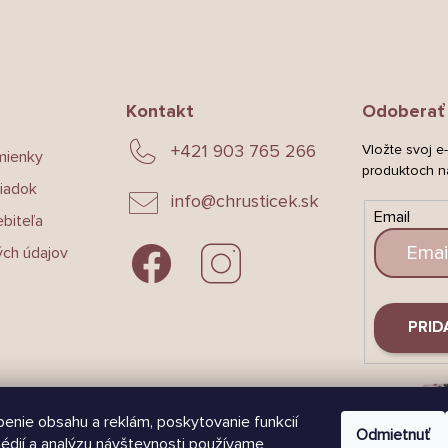
Kontakt
Odoberať 
+421 903 765 266
Vložte svoj e
mienky
produktoch n
iadok
info
@
chrusticek.sk
Email
biteľa
ch údajov
PRID
enie obsahu a reklám, poskytovanie funkcií
Odmietnuť
édií a analýzu návštevnosti používame