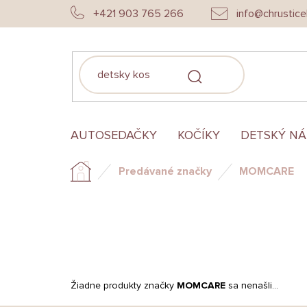
Prejsť
+421 903 765 266
info@chrustice
na
obsah
HĽADAŤ
AUTOSEDAČKY
KOČÍKY
DETSKÝ N
Predávané značky
MOMCARE
Domov
Žiadne produkty značky
MOMCARE
sa nenašli...