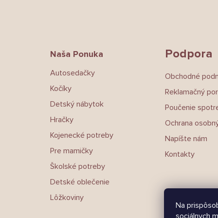
Z
á
p
ä
t
Podpora
Naša Ponuka
i
e
Autosedačky
Obchodné pod
Kočíky
Reklamačný por
Detský nábytok
Poučenie spotre
Hračky
Ochrana osobný
Kojenecké potreby
Napíšte nám
Pre mamičky
Kontakty
Školské potreby
Detské oblečenie
Lôžkoviny
Na prispôsob
sociálnych m