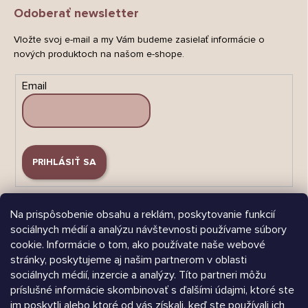
Odoberať newsletter
Vložte svoj e-mail a my Vám budeme zasielať informácie o
nových produktoch na našom e-shope.
Email
PRIHLÁSIŤ SA
Na prispôsobenie obsahu a reklám, poskytovanie funkcií
sociálnych médií a analýzu návštevnosti používame súbory
cookie. Informácie o tom, ako používate naše webové
stránky, poskytujeme aj našim partnerom v oblasti
Árukereső.hu
sociálnych médií, inzercie a analýzy. Títo partneri môžu
príslušné informácie skombinovať s ďalšími údajmi, ktoré ste
im poskytli alebo ktoré od vás získali, keď ste používali ich