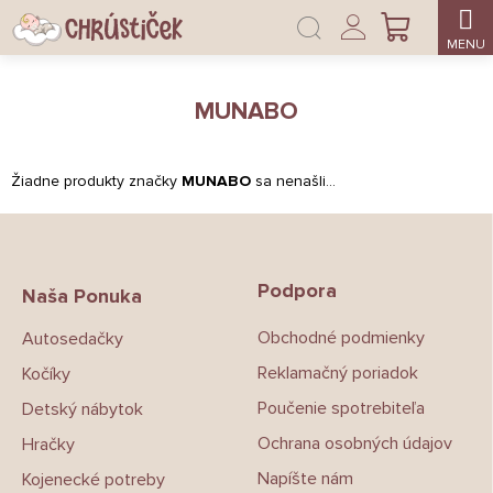
Prejsť
Prihlásenie
na
NÁKUPNÝ
obsah
KOŠÍK
MUNABO
Žiadne produkty značky
MUNABO
sa nenašli...
Z
á
p
Podpora
ä
Naša Ponuka
t
Obchodné podmienky
Autosedačky
i
e
Reklamačný poriadok
Kočíky
Poučenie spotrebiteľa
Detský nábytok
Ochrana osobných údajov
Hračky
Napíšte nám
Kojenecké potreby