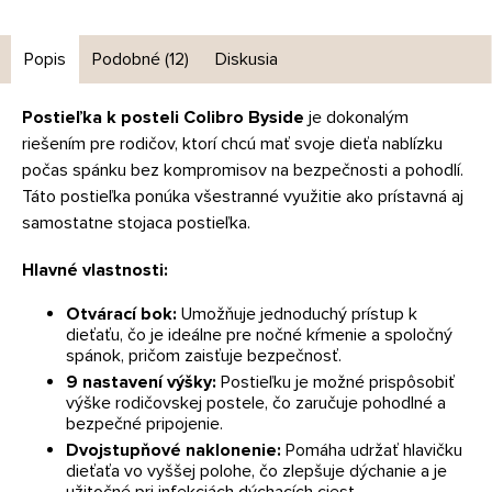
Popis
Podobné (12)
Diskusia
Postieľka k posteli Colibro Byside
je dokonalým
riešením pre rodičov, ktorí chcú mať svoje dieťa nablízku
počas spánku bez kompromisov na bezpečnosti a pohodlí.
Táto postieľka ponúka všestranné využitie ako prístavná aj
samostatne stojaca postieľka.
Hlavné vlastnosti:
Otvárací bok:
Umožňuje jednoduchý prístup k
dieťaťu, čo je ideálne pre nočné kŕmenie a spoločný
spánok, pričom zaisťuje bezpečnosť.
9 nastavení výšky:
Postieľku je možné prispôsobiť
výške rodičovskej postele, čo zaručuje pohodlné a
bezpečné pripojenie.
Dvojstupňové naklonenie:
Pomáha udržať hlavičku
dieťaťa vo vyššej polohe, čo zlepšuje dýchanie a je
užitočné pri infekciách dýchacích ciest.