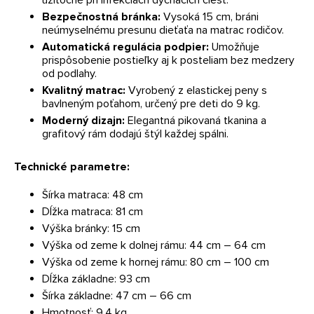
Bezpečnostná bránka:
Vysoká 15 cm, bráni
neúmyselnému presunu dieťaťa na matrac rodičov.
Automatická regulácia podpier:
Umožňuje
prispôsobenie postieľky aj k posteliam bez medzery
od podlahy.
Kvalitný matrac:
Vyrobený z elastickej peny s
bavlneným poťahom, určený pre deti do 9 kg.
Moderný dizajn:
Elegantná pikovaná tkanina a
grafitový rám dodajú štýl každej spálni.
Technické parametre:
Šírka matraca: 48 cm
Dĺžka matraca: 81 cm
Výška bránky: 15 cm
Výška od zeme k dolnej rámu: 44 cm – 64 cm
Výška od zeme k hornej rámu: 80 cm – 100 cm
Dĺžka základne: 93 cm
Šírka základne: 47 cm – 66 cm
Hmotnosť: 9,4 kg