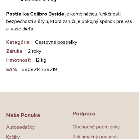
Postieľka Colibro Byside
je kombináciou funkčnosti,
bezpečnosti a štýlu, ktorá zaručuje pokojný spánok pre vás
aj vaše dieťa.
Kategória
:
Cestovné postieľky
Záruka
:
2 roky
Hmotnosť
:
12 kg
EAN
:
5908214739219
Z
á
p
Podpora
ä
Naša Ponuka
t
Obchodné podmienky
Autosedačky
i
e
Reklamačný poriadok
Kočíky