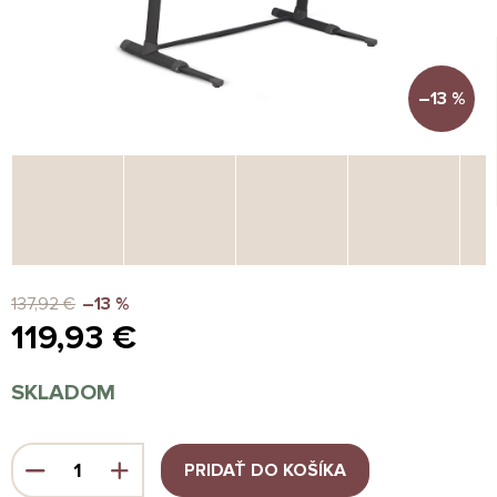
–13 %
137,92 €
–13 %
119,93 €
Jednotková
SKLADOM
cena:
PRIDAŤ DO KOŠÍKA