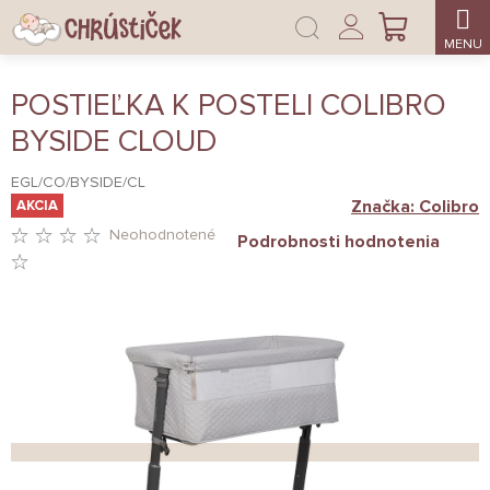
Prejsť
Prihlásenie
na
NÁKUPNÝ
obsah
KOŠÍK
POSTIEĽKA K POSTELI COLIBRO
BYSIDE CLOUD
EGL/CO/BYSIDE/CL
Značka:
Colibro
AKCIA
Neohodnotené
Podrobnosti hodnotenia
PRIEMERNÉ
HODNOTENIE
PRODUKTU
JE
0,0
Z
5
HVIEZDIČIEK.