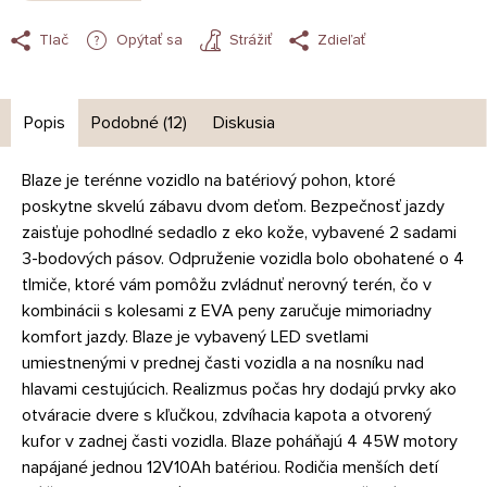
Tlač
Opýtať sa
Strážiť
Zdieľať
Popis
Podobné (12)
Diskusia
Blaze je terénne vozidlo na batériový pohon, ktoré
poskytne skvelú zábavu dvom deťom. Bezpečnosť jazdy
zaisťuje pohodlné sedadlo z eko kože, vybavené 2 sadami
3-bodových pásov. Odpruženie vozidla bolo obohatené o 4
tlmiče, ktoré vám pomôžu zvládnuť nerovný terén, čo v
kombinácii s kolesami z EVA peny zaručuje mimoriadny
komfort jazdy. Blaze je vybavený LED svetlami
umiestnenými v prednej časti vozidla a na nosníku nad
hlavami cestujúcich. Realizmus počas hry dodajú prvky ako
otváracie dvere s kľučkou, zdvíhacia kapota a otvorený
kufor v zadnej časti vozidla. Blaze poháňajú 4 45W motory
napájané jednou 12V10Ah batériou. Rodičia menších detí