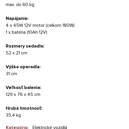
max. do 60 kg
Napájanie:
4 x 45W 12V motor (celkom 180W)
1 x batéria (10Ah 12V)
Rozmery sedadla:
52 x 21 cm
Výška operadla:
31 cm
Veľkosť balenia:
129 x 76 x 45 cm
Hrubá hmotnosť:
35,4 kg
Kategória
:
Elektrické vozidlá