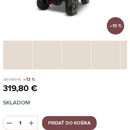
–13 %
367,80 €
–13 %
319,80 €
Jednotková
SKLADOM
cena:
PRIDAŤ DO KOŠÍKA