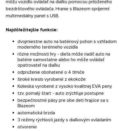
môžu vozidlo ovládať na diaľku pomocou priloženého
bezdrôtového ovládača. Hranie s Blazeom spríjemní
multimediálny panel s USB.
Najdôležitejšie funkcie:
dvojmiestne auto na batériový pohon s vzhľadom
moderného terénneho vozidla
rôzne možnosti hry - dieťa môže riadiť auto na
batérie samostatne alebo ho môže ovládať
opatrovateľ na diaľku
odpruženie obohatené o 4 tlmiče
široké kreslo vyrobené z ekokože
Kolieska vyrobené z vysoko kvalitnej EVA peny
tzv. pomalý štart - auto zrýchľuje postupne
bezpečnostné pásy pre obe deti hrajúce sa s
Blazeom
automatická brzda
3 režimy rýchlosti jazdy s diaľkovým ovládaním
otvorenie