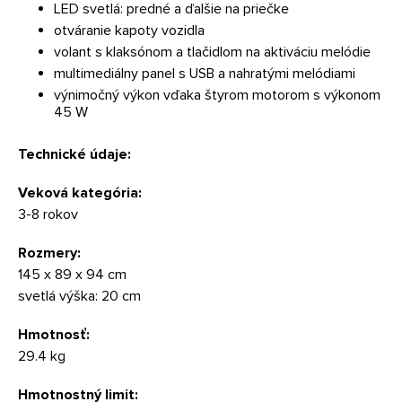
LED svetlá: predné a ďalšie na priečke
otváranie kapoty vozidla
volant s klaksónom a tlačidlom na aktiváciu melódie
multimediálny panel s USB a nahratými melódiami
výnimočný výkon vďaka štyrom motorom s výkonom
45 W
Technické údaje:
Veková kategória:
3-8 rokov
Rozmery:
145 x 89 x 94 cm
svetlá výška: 20 cm
Hmotnosť:
29.4 kg
Hmotnostný limit: