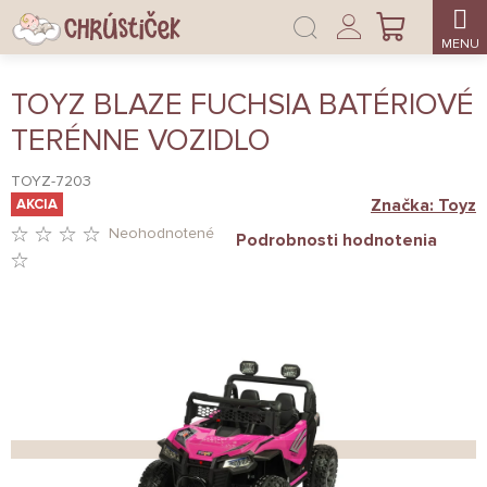
Prejsť
Prihlásenie
na
NÁKUPNÝ
obsah
KOŠÍK
TOYZ BLAZE FUCHSIA BATÉRIOVÉ
TERÉNNE VOZIDLO
TOYZ-7203
Značka:
Toyz
AKCIA
Neohodnotené
Podrobnosti hodnotenia
PRIEMERNÉ
HODNOTENIE
PRODUKTU
JE
0,0
Z
5
HVIEZDIČIEK.