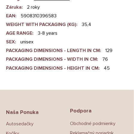
Záruka
:
2 roky
EAN
:
5908310396583
WEIGHT WITH PACKAGING (KG)
:
35,4
AGE RANGE
:
3-8 years
SEX
:
unisex
PACKAGING DIMENSIONS - LENGTH IN CM
:
129
PACKAGING DIMENSIONS - WIDTH IN CM
:
76
PACKAGING DIMENSIONS - HEIGHT IN CM
:
45
Z
á
p
Podpora
ä
Naša Ponuka
t
Obchodné podmienky
Autosedačky
i
e
Reklamačný poriadok
Kočíky