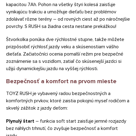
kapacitou 7Ah. Pohon na všetky štyri kolesá zaisťuje
vynikajúcu trakciu a umožňuje dieťaťu bez problémov
zdolávať rôzne terény – od rovných ciest až po náročnejšie
povrchy. S RUSH sa žiadna cesta nestane prekážkou!
Štvorkolka ponúka dve rýchlostné stupne, takže môžete
prizpôsobiť rýchlosť jazdy veku a skúsenostiam vášho
dieťaťa. Začiatočníci ocenia pomalší režim pre bezpečné
zoznámenie sa s vozidlom, zatiaľ čo skúsenejší jazdci si
užijú dynamickejšiu jazdu na vyššej rýchlosti.
Bezpečnosť a komfort na prvom mieste
TOYZ RUSH je vybavený radou bezpečnostných a
komfortných prvkov, ktoré zaistia pokojnú myseľ rodičom a
skvelý zážitok z jazdy deťom:
Plynulý štart
– funkcia soft start zaisťuje jemné rozjazdy
bez náhlych trhnutí, čo zvyšuje bezpečnosť a komfort
jazdy.