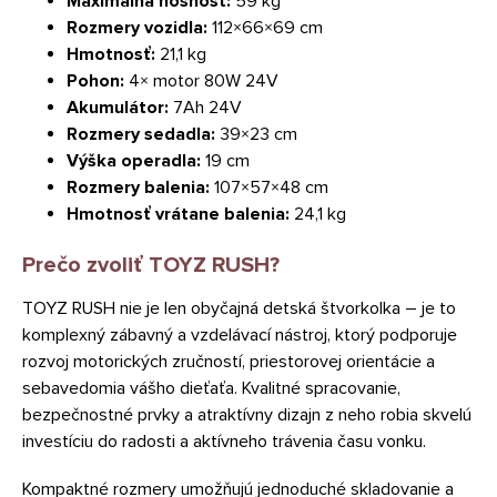
Maximálna nosnosť:
59 kg
Rozmery vozidla:
112×66×69 cm
Hmotnosť:
21,1 kg
Pohon:
4× motor 80W 24V
Akumulátor:
7Ah 24V
Rozmery sedadla:
39×23 cm
Výška operadla:
19 cm
Rozmery balenia:
107×57×48 cm
Hmotnosť vrátane balenia:
24,1 kg
Prečo zvoliť TOYZ RUSH?
TOYZ RUSH nie je len obyčajná detská štvorkolka – je to
komplexný zábavný a vzdelávací nástroj, ktorý podporuje
rozvoj motorických zručností, priestorovej orientácie a
sebavedomia vášho dieťaťa. Kvalitné spracovanie,
bezpečnostné prvky a atraktívny dizajn z neho robia skvelú
investíciu do radosti a aktívneho trávenia času vonku.
Kompaktné rozmery umožňujú jednoduché skladovanie a