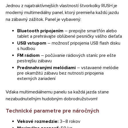
Jednou z najatraktívnejších vlastností štvorkolky RUSH je
moderný multimediálny panel, ktorý premieňa každú jazdu
na zábavný zážitok. Panel je vybavený:
Bluetooth pripojením
– prepojte smartfón alebo
tablet a prehrávajte obľúbené pesničky vášho dieťaťa
USB vstupom
– možnosť pripojenia USB flash disku
s hudbou
FM rádiom
– počúvanie rádiových staníc pre ešte
pestrejšiu zábavu
Prednnahranými melódiami
– vstavaené melódie
pre okamžitú zábavu bez nutnosti pripojenia
externých zariadení
Vďaka multimediálnemu panelu sa každá jazda stane
nezabudnuteľným hudobným dobrodružstvom!
Technické parametre pre náročných
Vekové rozmedzie:
3–8 rokov