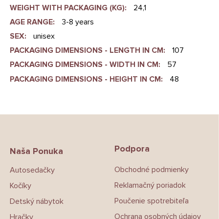
WEIGHT WITH PACKAGING (KG)
:
24,1
AGE RANGE
:
3-8 years
SEX
:
unisex
PACKAGING DIMENSIONS - LENGTH IN CM
:
107
PACKAGING DIMENSIONS - WIDTH IN CM
:
57
PACKAGING DIMENSIONS - HEIGHT IN CM
:
48
Z
á
p
Podpora
ä
Naša Ponuka
t
Obchodné podmienky
Autosedačky
i
e
Reklamačný poriadok
Kočíky
Poučenie spotrebiteľa
Detský nábytok
Ochrana osobných údajov
Hračky