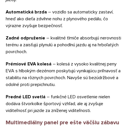
Automatická brzda
– vozidlo sa automaticky zastaví,
hneď ako dieťa zdvihne nohu z plynového pedálu, čo
výrazne zvyšuje bezpečnosť.
Zadné odpruženie
– kvalitné tlmiče absorbujú nerovnosti
terénu a zaisťujú plynulú a pohodlnú jazdu aj na hrboľatých
povrchoch.
Prémiové EVA kolesá
– kolesá z vysoko kvalitnej peny
EVA s hlbokým dezénom poskytujú vynikajúcu priľnavosť a
stabilitu na rôznych povrchoch. Navyše sú bezúdržbové a
odolné proti prepichnutiu.
Predné LED svetlá
– funkčné LED osvetlenie nielen
dodáva štvorkolke športový vzhľad, ale aj zvyšuje
viditeľnosť pri jazde za zníženej viditeľnosti.
Multimediálny panel pre ešte väčšiu zábavu