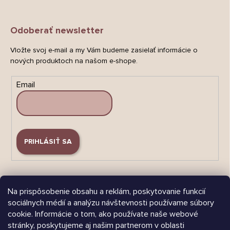
Odoberať newsletter
Vložte svoj e-mail a my Vám budeme zasielať informácie o
nových produktoch na našom e-shope.
Email
PRIHLÁSIŤ SA
Na prispôsobenie obsahu a reklám, poskytovanie funkcií
sociálnych médií a analýzu návštevnosti používame súbory
cookie. Informácie o tom, ako používate naše webové
Árukereső.hu
stránky, poskytujeme aj našim partnerom v oblasti