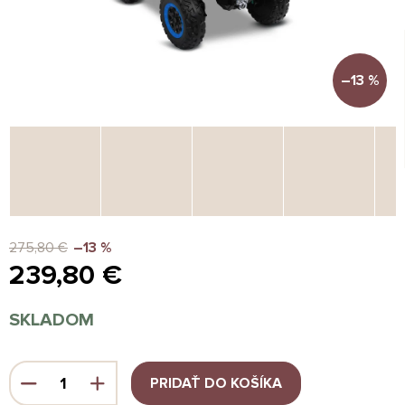
–13 %
275,80 €
–13 %
239,80 €
Jednotková
SKLADOM
cena:
PRIDAŤ DO KOŠÍKA