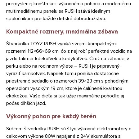
premyslenej konštrukcii, výkonnému pohonu a modernému
multimediálnemu panelu sa RUSH stává ideálnym
spoločníkom pre každé detské dobrodružstvo.
Kompaktné rozmery, maximálna zábava
Štvorkolka TOYZ RUSH vyniká svojimi kompaktnými
rozmermi 112×66×69 cm, čo z nej robí perfektné vozidlo na
jazdu takmer kdekoľvek a kedykoľvek. Či už na záhrade, v
parku alebo na rodinnom výlete – RUSH je pripravený
vyraziť kamkoľvek. Napriek tomu ponúka dostatočne
priestranné sedadlo o rozmeroch 39×23 cm s pohodlným
operadlom vysokým 19 cm, ktoré je čalúnené kvalitnou
ekokožou. Vaše dieťa si tak užije maximálne pohodlie aj
počas dlhších jázd.
Výkonný pohon pre každý terén
Srdcom štvorkolky RUSH sú štyri výkonné elektromotory o
celkovom výkone 80W napájané z 24V akumulátora s