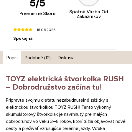
5
/
5
Spätná Väzba Od
Priemerné Skóre
Zákazníkov
15.05.2026
Spokojná
Popis
Podobné (12)
Diskusia
TOYZ elektrická štvorkolka RUSH
– Dobrodružstvo začína tu!
Pripravte svojmu dieťaťu nezabudnuteľné zážitky s
elektrickou štvorkolkou TOYZ RUSH! Tento výkonný
akumulátorový štvorkolák je navrhnutý pre malých
dobrodruhov vo veku 3–8 rokov, ktorí túžia objavovať nové
cesty a prežívať vzrušujúce terénne jazdy. Vďaka