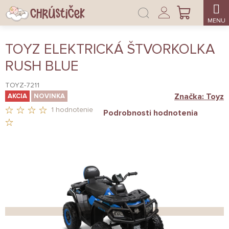
Prejsť
Prihlásenie
na
NÁKUPNÝ
obsah
KOŠÍK
TOYZ ELEKTRICKÁ ŠTVORKOLKA
RUSH BLUE
TOYZ-7211
Značka:
Toyz
AKCIA
NOVINKA
1 hodnotenie
Podrobnosti hodnotenia
PRIEMERNÉ
HODNOTENIE
PRODUKTU
JE
5,0
Z
5
HVIEZDIČIEK.