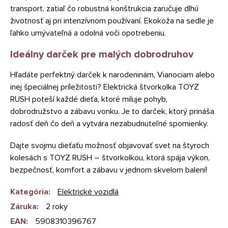
transport, zatiaľ čo robustná konštrukcia zaručuje dlhú
životnosť aj pri intenzívnom používaní. Ekokoža na sedle je
ľahko umývateľná a odolná voči opotrebeniu.
Ideálny darček pre malých dobrodruhov
Hľadáte perfektný darček k narodeninám, Vianociam alebo
inej špeciálnej príležitosti? Elektrická štvorkolka TOYZ
RUSH poteší každé dieťa, ktoré miluje pohyb,
dobrodružstvo a zábavu vonku. Je to darček, ktorý prináša
radosť deň čo deň a vytvára nezabudnuteľné spomienky.
Dajte svojmu dieťaťu možnosť objavovať svet na štyroch
kolesách s TOYZ RUSH – štvorkolkou, ktorá spája výkon,
bezpečnosť, komfort a zábavu v jednom skvelom balení!
Kategória
:
Elektrické vozidlá
Záruka
:
2 roky
EAN
:
5908310396767