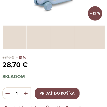
–13 %
33,10 €
–13 %
28,70 €
Jednotková
SKLADOM
cena:
PRIDAŤ DO KOŠÍKA