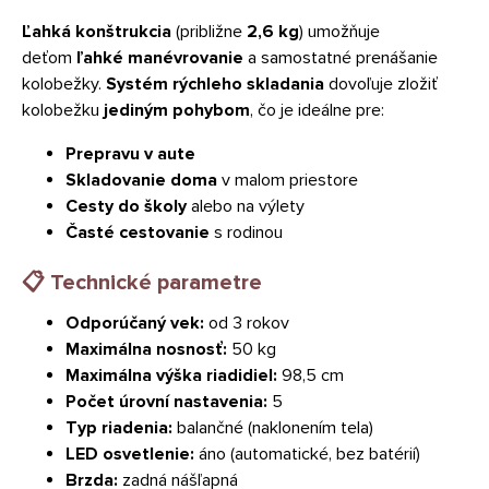
Ľahká konštrukcia
(približne
2,6 kg
) umožňuje
deťom
ľahké manévrovanie
a samostatné prenášanie
kolobežky.
Systém rýchleho skladania
dovoľuje zložiť
kolobežku
jediným pohybom
, čo je ideálne pre:
Prepravu v aute
Skladovanie doma
v malom priestore
Cesty do školy
alebo na výlety
Časté cestovanie
s rodinou
📋 Technické parametre
Odporúčaný vek:
od 3 rokov
Maximálna nosnosť:
50 kg
Maximálna výška riadidiel:
98,5 cm
Počet úrovní nastavenia:
5
Typ riadenia:
balančné (naklonením tela)
LED osvetlenie:
áno (automatické, bez batérií)
Brzda:
zadná nášľapná