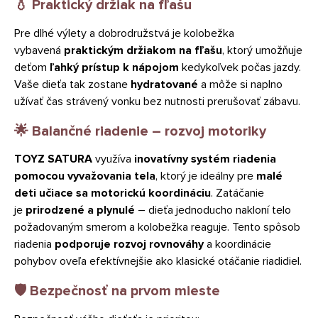
💧 Praktický držiak na fľašu
Pre dlhé výlety a dobrodružstvá je kolobežka
vybavená
praktickým držiakom na fľašu
, ktorý umožňuje
deťom
ľahký prístup k nápojom
kedykoľvek počas jazdy.
Vaše dieťa tak zostane
hydratované
a môže si naplno
užívať čas strávený vonku bez nutnosti prerušovať zábavu.
🌟 Balančné riadenie – rozvoj motoriky
TOYZ SATURA
využíva
inovatívny systém riadenia
pomocou vyvažovania tela
, ktorý je ideálny pre
malé
deti učiace sa motorickú koordináciu
. Zatáčanie
je
prirodzené a plynulé
– dieťa jednoducho nakloní telo
požadovaným smerom a kolobežka reaguje. Tento spôsob
riadenia
podporuje rozvoj rovnováhy
a koordinácie
pohybov oveľa efektívnejšie ako klasické otáčanie riadidiel.
🛡️ Bezpečnosť na prvom mieste