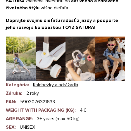
SATURA
znamená investíciu do
aktívneho a zdravého
životného štýlu
vášho dieťaťa.
Doprajte svojmu dieťaťu radosť z jazdy a podporte
jeho rozvoj s kolobežkou TOYZ SATURA!
Kategória
:
Kolobežky a odrážadlá
Záruka
:
2 roky
EAN
:
5903076321633
WEIGHT WITH PACKAGING (KG)
:
4,6
AGE RANGE
:
3+ years (max 50 kg)
SEX
:
UNISEX