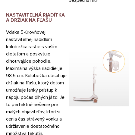
bezpečnú hru!
NASTAVITEĽNÁ RIADÍTKA
A DRŽIAK NA FĽAŠU
Vďaka 5-úrovňovej
nastaviteľnej riadidlám
kolobežka rastie s vaším
dieťaťom a poskytuje
dlhotrvajúce pohodlie.
Maximálna výška riadidiel je
98,5 cm. Kolobežka obsahuje
držiak na fľašu, ktorý deťom
umožňuje ľahký prístup k
nápoju počas dlhých jázd. Je
to perfektné riešenie pre
malých objaviteľov, ktorí si
cenia čas strávený vonku a
udržiavanie dostatočného
množstva tekutín.