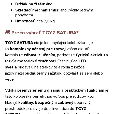
Držiak na fľašu:
áno
Skladací mechanizmus:
áno (rýchly, jedným
pohybom)
Hmotnosť:
cca 2,6 kg
🎁 Prečo vybrať TOYZ SATURA?
TOYZ SATURA
nie je len obyčajná kolobežka – je
to
komplexný nástroj pre rozvoj
vášho dieťaťa.
Kombinuje
zábavu s učením
, podporuje
fyzickú aktivitu
a
rozvíja
motorické zručnosti
. Fascinujúce
LED
svetlá
pridávajú na atraktivite a robia z každej
jazdy
nezabudnuteľný zážitok
, obzvlášť za šera alebo
večer.
Vďaka
premyslenému dizajnu
a
praktickým funkciám
je
táto kolobežka perfektnou voľbou pre rodičov, ktorí
hľadajú
kvalitný, bezpečný a zábavný
dopravný
prostriedok pre svoje deti. Investícia do
TOYZ