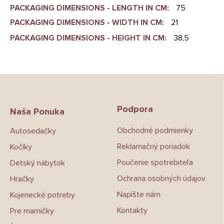
PACKAGING DIMENSIONS - LENGTH IN CM
:
75
PACKAGING DIMENSIONS - WIDTH IN CM
:
21
PACKAGING DIMENSIONS - HEIGHT IN CM
:
38,5
Z
á
p
Podpora
ä
Naša Ponuka
t
Obchodné podmienky
Autosedačky
i
e
Reklamačný poriadok
Kočíky
Poučenie spotrebiteľa
Detský nábytok
Ochrana osobných údajov
Hračky
Napíšte nám
Kojenecké potreby
Kontakty
Pre mamičky