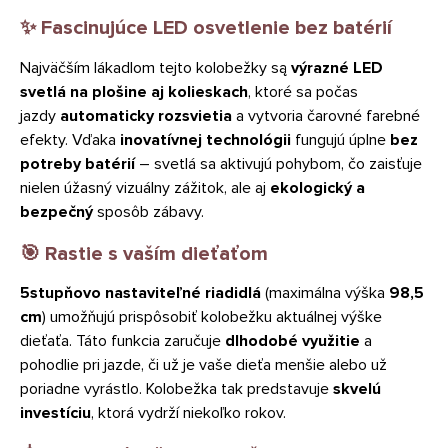
✨ Fascinujúce LED osvetlenie bez batérií
Najväčším lákadlom tejto kolobežky są
výrazné LED
svetlá na plošine aj kolieskach
, ktoré sa počas
jazdy
automaticky rozsvietia
a vytvoria čarovné farebné
efekty. Vďaka
inovatívnej technológii
fungujú úplne
bez
potreby batérií
– svetlá sa aktivujú pohybom, čo zaisťuje
nielen úžasný vizuálny zážitok, ale aj
ekologický a
bezpečný
sposôb zábavy.
🎯 Rastie s vaším dieťaťom
5stupňovo nastaviteľné riadidlá
(maximálna výška
98,5
cm
) umožňujú prispôsobiť kolobežku aktuálnej výške
dieťaťa. Táto funkcia zaručuje
dlhodobé využitie
a
pohodlie pri jazde, či už je vaše dieťa menšie alebo už
poriadne vyrástlo. Kolobežka tak predstavuje
skvelú
investíciu
, ktorá vydrží niekoľko rokov.