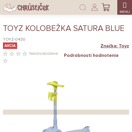
Prejsť
Prihlásenie
na
NÁKUPNÝ
obsah
KOŠÍK
TOYZ KOLOBEŽKA SATURA BLUE
TOYZ-0430
Značka:
Toyz
AKCIA
Neohodnotené
Podrobnosti hodnotenia
PRIEMERNÉ
HODNOTENIE
PRODUKTU
JE
0,0
Z
5
HVIEZDIČIEK.