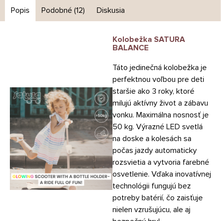
Popis
Podobné (12)
Diskusia
Kolobežka SATURA
BALANCE
Táto jedinečná kolobežka je
perfektnou voľbou pre deti
staršie ako 3 roky, ktoré
milujú aktívny život a zábavu
vonku. Maximálna nosnosť je
50 kg. Výrazné LED svetlá
na doske a kolesách sa
počas jazdy automaticky
rozsvietia a vytvoria farebné
osvetlenie. Vďaka inovatívnej
technológii fungujú bez
potreby batérií, čo zaisťuje
nielen vzrušujúcu, ale aj