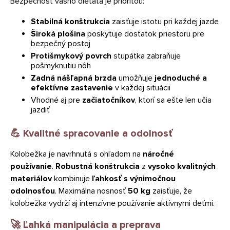
Bezpečnosť vášho dieťaťa je prioritou:
Stabilná konštrukcia
zaisťuje istotu pri každej jazde
Široká plošina
poskytuje dostatok priestoru pre
bezpečný postoj
Protišmykový povrch
stupátka zabraňuje
pošmyknutiu nôh
Zadná nášľapná brzda
umožňuje
jednoduché a
efektívne zastavenie
v každej situácii
Vhodné aj pre
začiatočníkov
, ktorí sa ešte len učia
jazdiť
💪 Kvalitné spracovanie a odolnosť
Kolobežka je navrhnutá s ohľadom na
náročné
používanie
.
Robustná konštrukcia
z
vysoko kvalitných
materiálov
kombinuje
ľahkosť s výnimočnou
odolnosťou
. Maximálna nosnosť
50 kg
zaisťuje, že
kolobežka vydrží aj intenzívne používanie aktívnymi deťmi.
🚀 Ľahká manipulácia a preprava