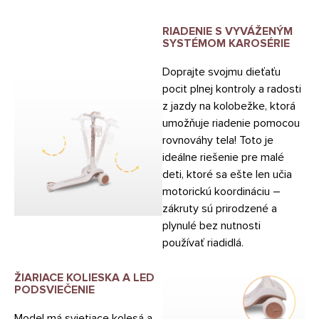
RIADENIE S VYVÁŽENÝM
SYSTÉMOM KAROSÉRIE
Doprajte svojmu dieťaťu
pocit plnej kontroly a radosti
z jazdy na kolobežke, ktorá
umožňuje riadenie pomocou
rovnováhy tela! Toto je
ideálne riešenie pre malé
deti, ktoré sa ešte len učia
motorickú koordináciu –
zákruty sú prirodzené a
plynulé bez nutnosti
používať riadidlá.
ŽIARIACE KOLIESKA A LED
PODSVIEČENIE
Model má svietiace kolesá a