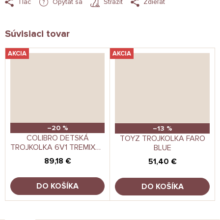
Tlač
Opýtať sa
Strážiť
Zdieľať
Súvisiaci tovar
AKCIA
AKCIA
–20 %
–13 %
COLIBRO DETSKÁ
TOYZ TROJKOLKA FARO
TROJKOLKA 6V1 TREMIXUP
BLUE
ROSE
89,18 €
51,40 €
DO KOŠÍKA
DO KOŠÍKA